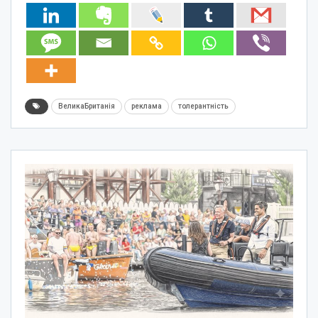
ВеликаБританія
реклама
толерантність