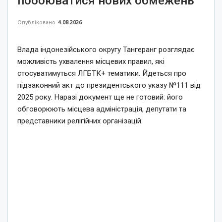
побоюватися нових обмежень
Опубліковано
4.08.2026
Влада індонезійського округу Тангеранг розглядає
можливість ухвалення місцевих правил, які
стосуватимуться ЛГБТК+ тематики. Йдеться про
підзаконний акт до президентського указу №111 від
2025 року. Наразі документ ще не готовий: його
обговорюють місцева адміністрація, депутати та
представники релігійних організацій.