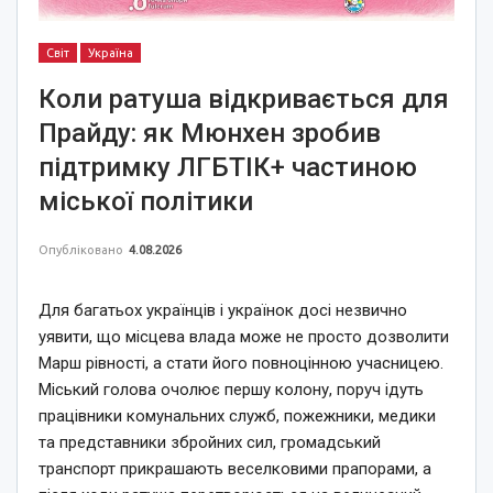
Світ
Україна
Коли ратуша відкривається для
Прайду: як Мюнхен зробив
підтримку ЛГБТІК+ частиною
міської політики
Опубліковано
4.08.2026
Для багатьох українців і українок досі незвично
уявити, що місцева влада може не просто дозволити
Марш рівності, а стати його повноцінною учасницею.
Міський голова очолює першу колону, поруч ідуть
працівники комунальних служб, пожежники, медики
та представники збройних сил, громадський
транспорт прикрашають веселковими прапорами, а