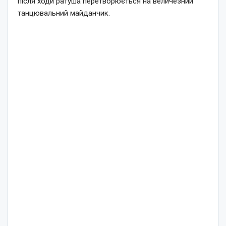
після ходи ратуша перетворюється на величезний
танцювальний майданчик.