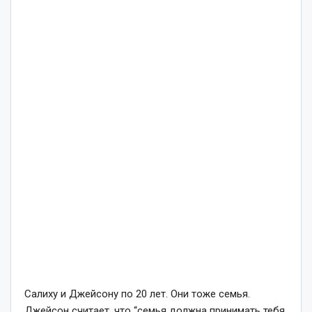
Салиху и Джейсону по 20 лет. Они тоже семья.
Джейсон считает, что
“семья должна принимать тебя