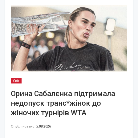
Світ
Орина Сабалєнка підтримала
недопуск транс*жінок до
жіночих турнірів WTA
Опубліковано
5.08.2026