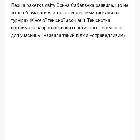
Перша ракетка світу Орина Сабалєнка заявила, що не
хотіла б змагатися з трансгендерними жінками на
турнірах Жіночої тенісної асоціації. Тенісистка
підтримала запровадження генетичного тестування
для учасниць і назвала такий підхід «справедливим».