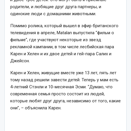
родители, и любящие друг друга партнеры, и
одинокие люди с домашними животными.
Помимо ролика, который вышел в эфир британского
телевидения в апреле, Matalan выпустила “фильм о
фильме”, где участвуют некоторые из звезд
рекламной кампании, в том числе лесбийская пара
Карен и Хелен и их двое детей и гей-пара Салих и
Джейсон.
Карен и Хелен, живущие вместе уже 13 лет, пять лет
тому назад решили завести детей. Теперь у мам есть
4-летний Стэнли и 10-месячная Эсми.
“Думаю, что
современная семья просто состоит из людей,
которые любят друг друга, независимо от того, какие
они”,
– объяснила Карен.