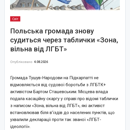
Світ
Польська громада знову
судиться через таблички «Зона,
вільна від ЛГБТ»
Опубліковано
4.08.2026
Громада Тушув-Народови на Підкарпатті не
відмовляється від судової боротьби з ЛГБТК+
активістом Бартом Сташевським. Місцева влада
подала касаційну скаргу у справі про відомі таблички
з написом «Зона, вільна від ЛГБТ», які активіст
встановлював біля в’їздів до населених пунктів, що
ухвалили декларації проти так званої «ЛГБТ-
ідеології».