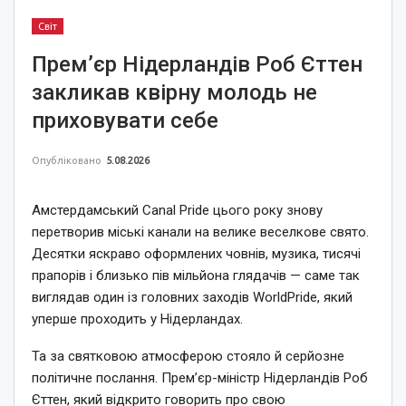
Світ
Прем’єр Нідерландів Роб Єттен
закликав квірну молодь не
приховувати себе
Опубліковано
5.08.2026
Амстердамський Canal Pride цього року знову
перетворив міські канали на велике веселкове свято.
Десятки яскраво оформлених човнів, музика, тисячі
прапорів і близько пів мільйона глядачів — саме так
виглядав один із головних заходів WorldPride, який
уперше проходить у Нідерландах.
Та за святковою атмосферою стояло й серйозне
політичне послання. Прем’єр-міністр Нідерландів Роб
Єттен, який відкрито говорить про свою