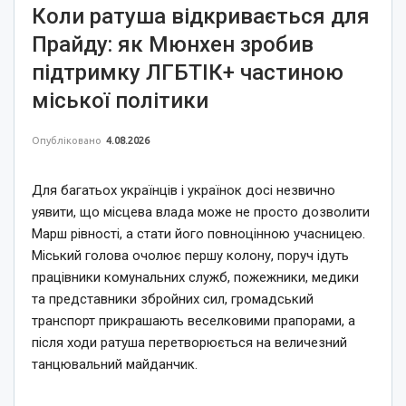
Коли ратуша відкривається для
Прайду: як Мюнхен зробив
підтримку ЛГБТІК+ частиною
міської політики
Опубліковано
4.08.2026
Для багатьох українців і українок досі незвично
уявити, що місцева влада може не просто дозволити
Марш рівності, а стати його повноцінною учасницею.
Міський голова очолює першу колону, поруч ідуть
працівники комунальних служб, пожежники, медики
та представники збройних сил, громадський
транспорт прикрашають веселковими прапорами, а
після ходи ратуша перетворюється на величезний
танцювальний майданчик.