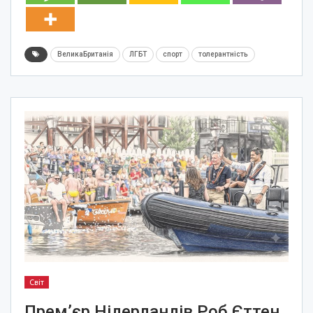
ВеликаБританія
ЛГБТ
спорт
толерантність
Світ
Прем’єр Нідерландів Роб Єттен