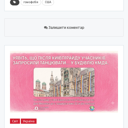
гомофобія
США
Залишити коментар
Світ
Україна