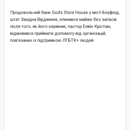
Продовольчий банк God’s Store House у місті Блуфілд,
штат Західна Вірджинія, опинився майже без запасів
після того, як його керівник, пастор Елвін Крістіан,
відмовився приймати допомогу від організацій,
пов’язаних із підтримкою ЛГБТК+ людей.