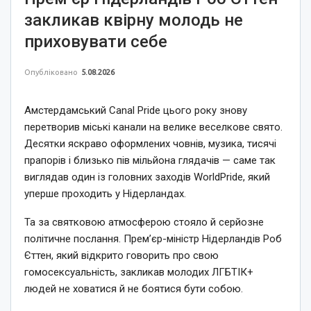
закликав квірну молодь не
приховувати себе
Опубліковано
5.08.2026
Амстердамський Canal Pride цього року знову
перетворив міські канали на велике веселкове свято.
Десятки яскраво оформлених човнів, музика, тисячі
прапорів і близько пів мільйона глядачів — саме так
виглядав один із головних заходів WorldPride, який
уперше проходить у Нідерландах.
Та за святковою атмосферою стояло й серйозне
політичне послання. Прем’єр-міністр Нідерландів Роб
Єттен, який відкрито говорить про свою
гомосексуальність, закликав молодих ЛГБТІК+
людей не ховатися й не боятися бути собою.