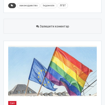
законодавство
Індонезія
ЛГБТ
Залишити коментар
Світ