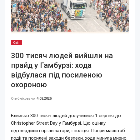
Світ
300 тисяч людей вийшли на
прайд у Гамбурзі: хода
відбулася під посиленою
охороною
Опубліковано
4.08.2026
Близько 300 тисяч людей долучилися 1 серпня до
Christopher Street Day у Гамбурзі. Цю оцінку
підтвердили і організатори, і поліція. Попри масштаб
події та посилені заходи безпеки, хода минула мирно.