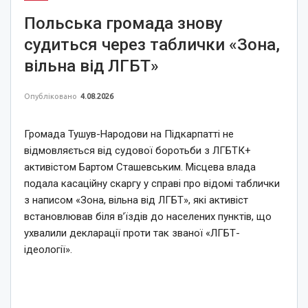
Польська громада знову
судиться через таблички «Зона,
вільна від ЛГБТ»
Опубліковано
4.08.2026
Громада Тушув-Народови на Підкарпатті не
відмовляється від судової боротьби з ЛГБТК+
активістом Бартом Сташевським. Місцева влада
подала касаційну скаргу у справі про відомі таблички
з написом «Зона, вільна від ЛГБТ», які активіст
встановлював біля в’їздів до населених пунктів, що
ухвалили декларації проти так званої «ЛГБТ-
ідеології».