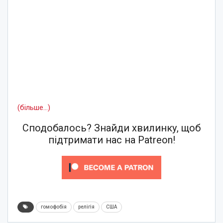
(більше…)
Сподобалось? Знайди хвилинку, щоб
підтримати нас на Patreon!
гомофобія
релігія
США