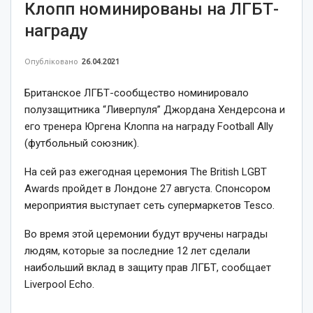
Клопп номинированы на ЛГБТ-
награду
Опубліковано
26.04.2021
Британское ЛГБТ-сообщество номинировало
полузащитника “Ливерпуля” Джордана Хендерсона и
его тренера Юргена Клоппа на награду Football Ally
(футбольный союзник).
На сей раз ежегодная церемония The British LGBT
Awards пройдет в Лондоне 27 августа. Спонсором
мероприятия выступает сеть супермаркетов Tesco.
Во время этой церемонии будут вручены награды
людям, которые за последние 12 лет сделали
наибольший вклад в защиту прав ЛГБТ, сообщает
Liverpool Echo.