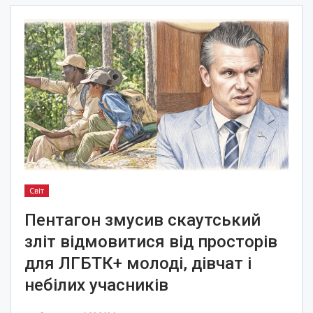
Світ
Пентагон змусив скаутський
зліт відмовитися від просторів
для ЛГБТК+ молоді, дівчат і
небілих учасників