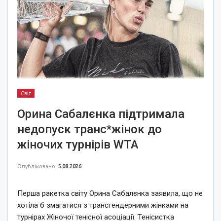
Світ
Орина Сабалєнка підтримала
недопуск транс*жінок до
жіночих турнірів WTA
Опубліковано
5.08.2026
Перша ракетка світу Орина Сабалєнка заявила, що не
хотіла б змагатися з трансгендерними жінками на
турнірах Жіночої тенісної асоціації. Тенісистка