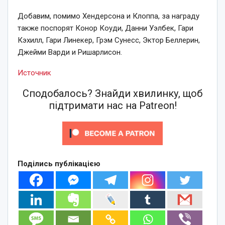
Добавим, помимо Хендерсона и Клоппа, за награду
также поспорят Конор Коуди, Данни Уэлбек, Гари
Кэхилл, Гари Линекер, Грэм Сунесс, Эктор Беллерин,
Джейми Варди и Ришарлисон.
Источник
Сподобалось? Знайди хвилинку, щоб
підтримати нас на Patreon!
Поділись публікацією