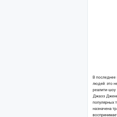
В последнее
людей: это н
реалити-шоу 
Джазз Дженн
популярных т
назначена тр
воспринимает