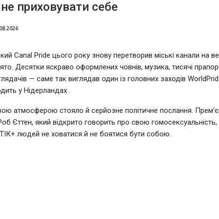
не приховувати себе
08.2026
ий Canal Pride цього року знову перетворив міські канали на в
ято. Десятки яскраво оформлених човнів, музика, тисячі прапорі
глядачів — саме так виглядав один із головних заходів WorldPrid
дить у Нідерландах.
вою атмосферою стояло й серйозне політичне послання. Прем’єр
Роб Єттен, який відкрито говорить про свою гомосексуальність,
ІК+ людей не ховатися й не боятися бути собою.