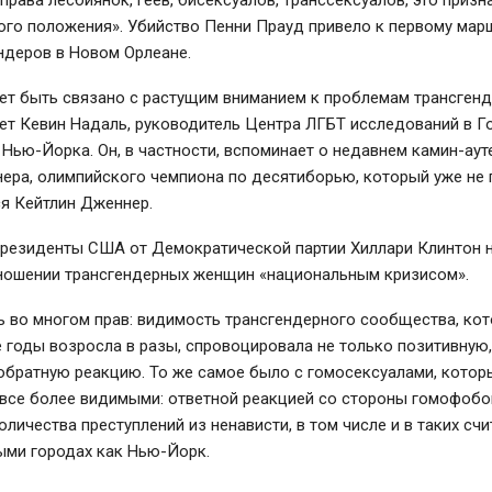
права лесбиянок, геев, бисексуалов, транссексуалов, это призн
ого положения». Убийство Пенни Прауд привело к первому мар
ндеров в Новом Орлеане.
ет быть связано с растущим вниманием к проблемам трансген
ает Кевин Надаль, руководитель Центра ЛГБТ исследований в 
 Нью-Йорка. Он, в частности, вспоминает о недавнем камин-аут
ера, олимпийского чемпиона по десятиборью, который уже не
я Кейтлин Дженнер.
президенты США от Демократической партии Хиллари Клинтон 
тношении трансгендерных женщин «национальным кризисом».
 во многом прав: видимость трансгендерного сообщества, ко
 годы возросла в разы, спровоцировала не только позитивную,
обратную реакцию. То же самое было с гомосексуалами, котор
 все более видимыми: ответной реакцией со стороны гомофобо
оличества преступлений из ненависти, в том числе и в таких с
ыми городах как Нью-Йорк.