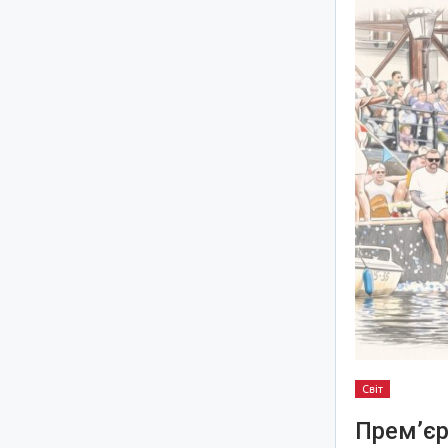
Світ
Прем’єр