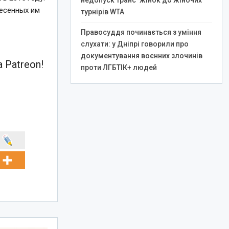
недопуск транс*жінок до жіночих
несенных им
турнірів WTA
Правосуддя починається з уміння
слухати: у Дніпрі говорили про
документування воєнних злочинів
 Patreon!
проти ЛГБТІК+ людей