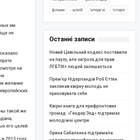
фільми
шлюб
інтерв'ю
історія
ьных им
бще не
Останні записи
Новий Цивільний кодекс поставили
доказало
на паузу, але загроза для прав
апрете
ЛГБТІК+ людей залишається
есмотря на
не
Прем’єр Нідерландів Роб Єттен
ем желание
закликав квірну молодь не
 европейских
приховувати себе
Квірні книги для прифронтових
ины такой же
громад: «Гендер Зед» підтримає
йдана,
молодіжні центри
х его целей.
Орина Сабалєнка підтримала
в 2015 году.