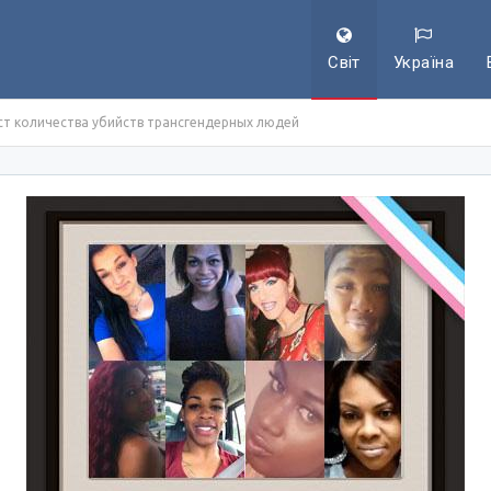
Світ
Україна
ст количества убийств трансгендерных людей