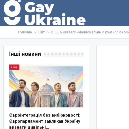
Головна
Світ
В США назвали «национальным кризисом» ро
Інші новини
Світ
Євроінтеграція без вибірковості:
Європарламент закликав Україну
визнати цивільні…