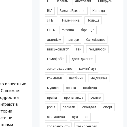
IT
Ізраїль
Австралія
Білорусь
ВІЛ
ВеликаБританія
Канада
ЛГБТ
Німеччина
Польща
США
Україна
Франція
активізм
актори
батьківство
військовілгбт
гей
гей_шлюби
гомофобія
дослідження
законодавство
камінґ_аут
кримінал
лесбійки
медицина
во известных
музика
освіта
політика
LC снимает
подростка
прайд
пропаганда
релігія
 играют в
росія
серіали
скандал
спорт
стории
статистика
суд
тв
кто не
ертвами
толерантність
трансгендер