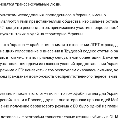
новятся транссексуальные люди.
ультатам исследования, проведенного в Украине, именно
ыявляются теми представителями общества, кто сильнее остал
 42 процента респондентов, принимавших участие в опросе, воо
пускать таких людей на территорию Украины.
т, что Украина — крайне нетерпимая в отношении ЛГБТ страна, 
на днях голосование о внесении в Трудовой кодекс статьи о з
и, в том числе и по признаку сексуальной ориентации. Даже н
 пункт является одним из главных условий предоставления Украи
режима с ЕС: ненависть к гомосексуалам оказалась сильнее, ч
всем гражданам возможность беспрепятственного пересечения
еватели после этого отметили, что гомофобия стала для Укра
репой», как и в России, другие констатировали провал идей Ма
енно получение безвизового режима с ЕС было одной из главны
едставлены фотографии трансгендерных женщин, убитых в США 