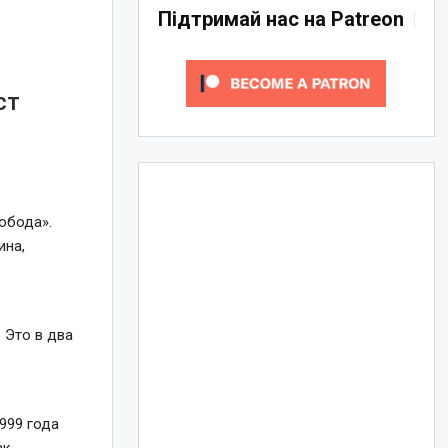
Підтримай нас на Patreon
ст
обода».
ина,
 Это в два
999 года