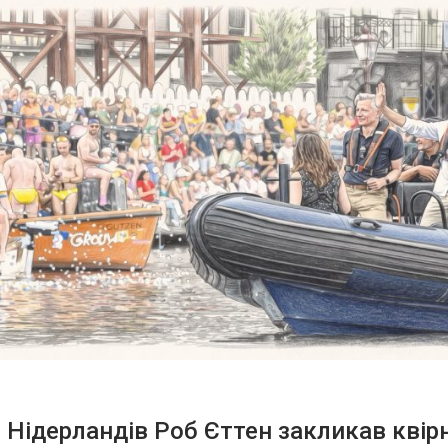
 Нідерландів Роб Єттен закликав квір