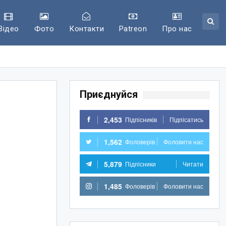
Відео
Фото
Контакти
Patreon
Про нас
Приєднуйся
2,453
Підпісників
Підпісатись
1,562
Фоловерів
Фоловити нас
5,879
Підпісники
Читати
1,485
Фоловерів
Фоловити нас