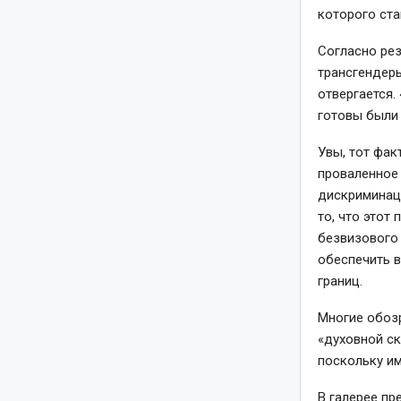
которого ста
Согласно рез
трансгендер
отвергается.
готовы были 
Увы, тот фак
проваленное 
дискриминаци
то, что этот
безвизового 
обеспечить 
границ.
Многие обозр
«духовной ск
поскольку им
В галерее пр