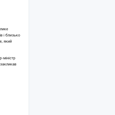
елике
в і близько
e, який
-міністр
 закликав