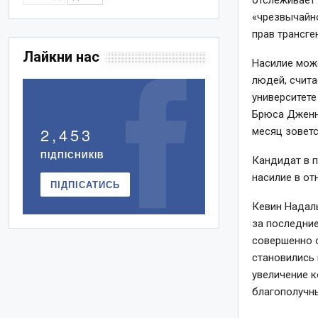
отслеживает 
«чрезвычайн
прав трансге
Лайкни нас
Насилие мож
людей, счит
университете
Брюса Дженн
2,453
месяц зоветс
ПІДПІСНИКІВ
Кандидат в 
насилие в о
ПІДПІСАТИСЬ
Кевин Надаль
за последние
совершенно 
становились
увеличение к
благополучн