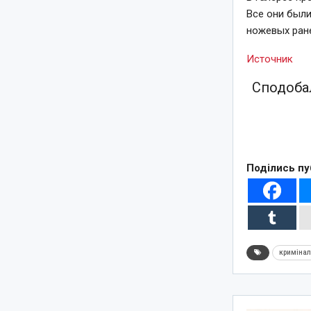
Все они были
ножевых ран
Источник
Сподобал
Поділись пу
криміна