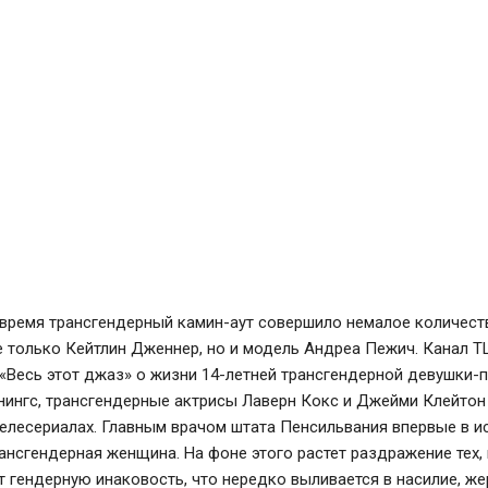
 время трансгендерный камин-аут совершило немалое количест
е только Кейтлин Дженнер, но и модель Андреа Пежич. Канал T
«Весь этот джаз» о жизни 14-летней трансгендерной девушки-
ингс, трансгендерные актрисы Лаверн Кокс и Джейми Клейтон
елесериалах. Главным врачом штата Пенсильвания впервые в и
ансгендерная женщина. На фоне этого растет раздражение тех, 
 гендерную инаковость, что нередко выливается в насилие, ж