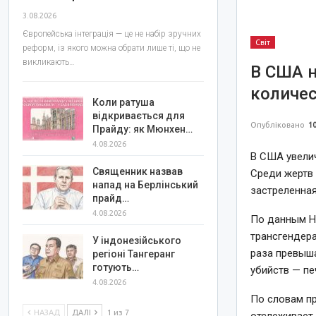
3.08.2026
Європейська інтеграція — це не набір зручних
Світ
реформ, із якого можна обрати лише ті, що не
викликають…
В США 
количес
Коли ратуша
відкривається для
Опубліковано
10
Прайду: як Мюнхен…
4.08.2026
В США увели
Священник назвав
Среди жертв
напад на Берлінський
застреленная
прайд…
4.08.2026
По данным Н
трансгендера
У індонезійського
раза превыша
регіоні Тангеранг
готують…
убийств — пе
4.08.2026
По словам пр
НАЗАД
ДАЛІ
1 из 7