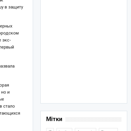
ак
шу в защиту
дерных
Городском
е экс-
 первый
назвала
торая
 но и
ые
в стало
читающихся
Мітки