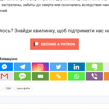
 застрелены, забиты до смерти или скончались вследствие на
ений.
ось? Знайди хвилинку, щоб підтримати нас на
блікацією
л
США
трансфобія