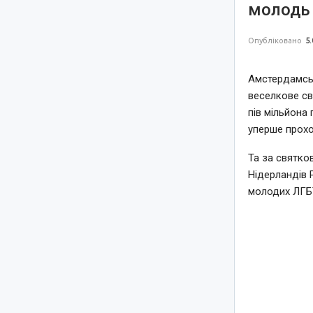
молодь 
Опубліковано
5.
Амстердамськ
веселкове св
пів мільйона 
уперше прохо
Та за святко
Нідерландів 
молодих ЛГБТ