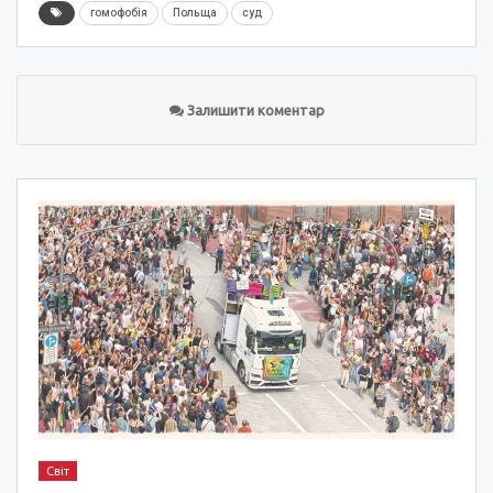
гомофобія
Польща
суд
Залишити коментар
Світ