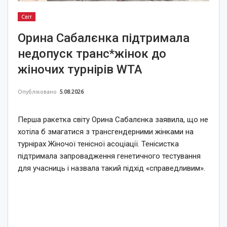
Світ
Орина Сабалєнка підтримала
недопуск транс*жінок до
жіночих турнірів WTA
Опубліковано
5.08.2026
Перша ракетка світу Орина Сабалєнка заявила, що не
хотіла б змагатися з трансгендерними жінками на
турнірах Жіночої тенісної асоціації. Тенісистка
підтримала запровадження генетичного тестування
для учасниць і назвала такий підхід «справедливим».