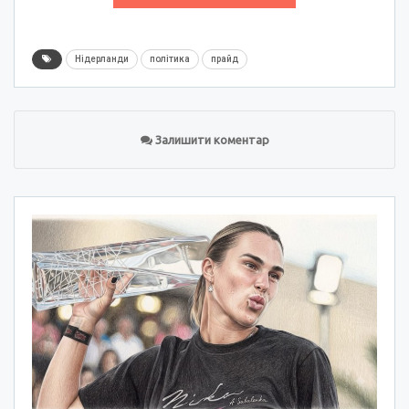
Нідерланди
політика
прайд
Залишити коментар