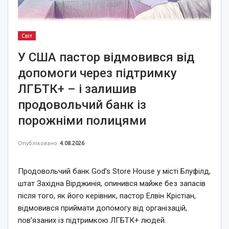
Світ
У США пастор відмовився від
допомоги через підтримку
ЛГБТК+ – і залишив
продовольчий банк із
порожніми полицями
Опубліковано
4.08.2026
Продовольчий банк God’s Store House у місті Блуфілд,
штат Західна Вірджинія, опинився майже без запасів
після того, як його керівник, пастор Елвін Крістіан,
відмовився приймати допомогу від організацій,
пов’язаних із підтримкою ЛГБТК+ людей.