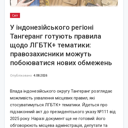
Світ
У індонезійського регіоні
Тангеранг готують правила
щодо ЛГБТК+ тематики:
правозахисники можуть
побоюватися нових обмежень
Опубліковано
4.08.2026
Влада індонезійського округу Тангеранг розглядає
можливість ухвалення місцевих правил, які
стосуватимуться ЛГБТК+ тематики. Йдеться про
підзаконний акт до президентського указу №111 від
2025 року. Наразі документ ще не готовий: його
обговорюють місцева адміністрація, депутати та