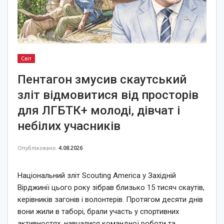
Світ
Пентагон змусив скаутський
зліт відмовитися від просторів
для ЛГБТК+ молоді, дівчат і
небілих учасників
Опубліковано
4.08.2026
Національний зліт Scouting America у Західній
Вірджинії цього року зібрав близько 15 тисяч скаутів,
керівників загонів і волонтерів. Протягом десяти днів
вони жили в таборі, брали участь у спортивних
активностях, навчалися командної роботи та