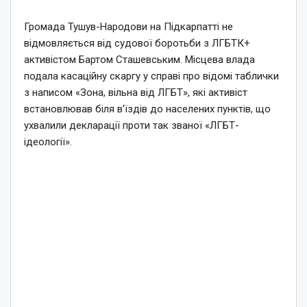
Громада Тушув-Народови на Підкарпатті не
відмовляється від судової боротьби з ЛГБТК+
активістом Бартом Сташевським. Місцева влада
подала касаційну скаргу у справі про відомі таблички
з написом «Зона, вільна від ЛГБТ», які активіст
встановлював біля в’їздів до населених пунктів, що
ухвалили декларації проти так званої «ЛГБТ-
ідеології».