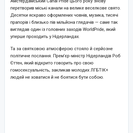
Амстердамський Canal Pride цього року знову
перетворив міські канали на велике веселкове свято.
Десятки яскраво оформлених човнів, музика, тисячі
прапорів і близько пів мільйона глядачів — саме так
виглядав один із головних заходів WorldPride, який
уперше проходить у Нідерландах.
Та за святковою атмосферою стояло й серйозне
політичне послання. Прем’єр-міністр Нідерландів Роб
Єттен, який відкрито говорить про свою
гомосексуальність, закликав молодих ЛГБТІК+
людей не ховатися й не боятися бути собою.