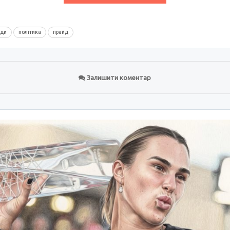
нди
політика
прайд
Залишити коментар