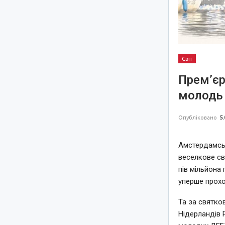
Світ
Прем’єр
молодь 
Опубліковано
5.
Амстердамськ
веселкове св
пів мільйона 
уперше прохо
Та за святко
Нідерландів 