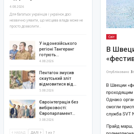
4.08.2026
Для багатьох українців і українок досі
незвично уявити, що місцева влада може не
просто дозволити…
Світ
У індонезійського
В Швеци
регіоні Тангеранг
готують…
«фестив
4.08.2026
Опубліковано
3.
Пентагон змусив
скаутський зліт
відмовитися від…
В Швеции «фе
5.08.2026
проходящим 
Однако орган
Євроінтеграція без
смогли присп
вибірковості:
Європарламент…
служба SVT N
3.08.2026
Прайд марш, 
НАЗАД
ДАЛІ
1 из 7
полмиллиона 