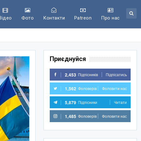
Відео
Фото
Контакти
Patreon
Про нас
Приєднуйся
2,453
Підпісників
Підпісатись
1,562
Фоловерів
Фоловити нас
5,879
Підпісники
Читати
1,485
Фоловерів
Фоловити нас