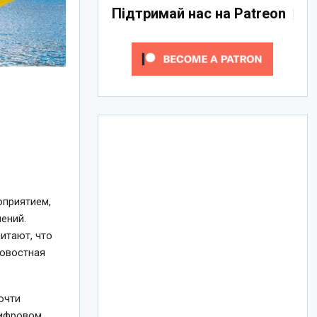
Підтримай нас на Patreon
оприятием,
ений.
итают, что
новостная
очти
цифровом