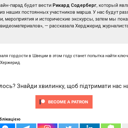
айн-парад будет вести
Рикард Содерберг
, который явл
из наших постоянных участников марша. У нас будут ра
ти, мероприятия и исторические экскурсы, затем мы пок
 видеоматериалов», — рассказала Херджерид журналиста
аля гордости в Швеции в этом году станет попытка найти ключ
 Хержерид.
ось? Знайди хвилинку, щоб підтримати нас на
блікацією