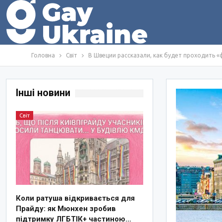
Головна
Світ
В Швеции рассказали, как будет проходить «
Інші новини
Світ
Коли ратуша відкривається для
Прайду: як Мюнхен зробив
підтримку ЛГБТІК+ частиною…