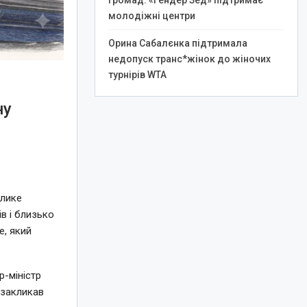
громад: «Гендер Зед» підтримає
молодіжні центри
Орина Сабалєнка підтримала
недопуск транс*жінок до жіночих
турнірів WTA
ну
елике
в і близько
e, який
-міністр
 закликав