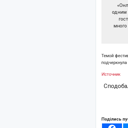
«Онл
одним 
гос
много
Темой фестив
подчеркнула
Источник
Сподобал
Поділись пу