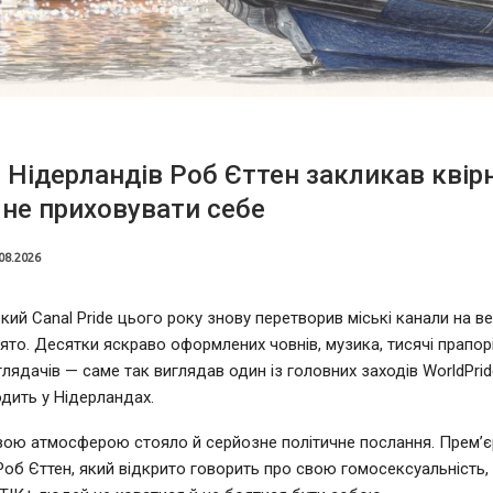
 Нідерландів Роб Єттен закликав квір
не приховувати себе
08.2026
ий Canal Pride цього року знову перетворив міські канали на в
ято. Десятки яскраво оформлених човнів, музика, тисячі прапорі
глядачів — саме так виглядав один із головних заходів WorldPrid
дить у Нідерландах.
вою атмосферою стояло й серйозне політичне послання. Прем’єр
Роб Єттен, який відкрито говорить про свою гомосексуальність,