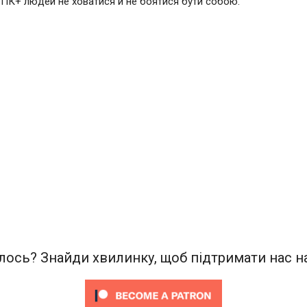
ІК+ людей не ховатися й не боятися бути собою.
ось? Знайди хвилинку, щоб підтримати нас на