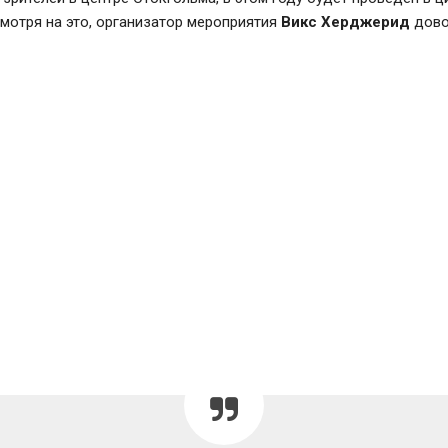
мотря на это, организатор мероприятия
Викс Херджерид
дово