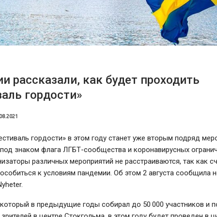
и рассказали, как будет проходить
аль гордости»
08.2021
стиваль гордости» в этом году станет уже вторым подряд мер
под знаком флага ЛГБТ-сообщества и коронавирусных огранич
изаторы различных мероприятий не расстраиваются, так как сч
особиться к условиям пандемии. Об этом 2 августа сообщила 
yheter.
который в предыдущие годы собирал до 50 000 участников и п
зрителей в центре Стокгольма, в этом году будет проведен в 