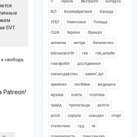
IT
Ізраїль
Австралія
Білорусь
яется
ВІЛ
ВеликаБританія
Канада
зличные
ажем
ЛГБТ
Німеччина
Польща
м SVT.
США
Україна
Франція
активізм
актори
батьківство
військовілгбт
гей
гей_шлюби
 к свободе,
гомофобія
дослідження
законодавство
камінґ_аут
кримінал
лесбійки
медицина
 Patreon!
музика
освіта
політика
прайд
пропаганда
релігія
росія
серіали
скандал
спорт
статистика
суд
тв
толерантність
трансгендер