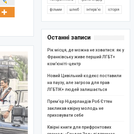
фільми
шлюб
інтерв'ю
історія
Останні записи
Рік місця, де можна не ховатися: як у
Франківську живе перший ЛГБТ+
ком’юніті-центр
Новий Цивільний кодекс поставили
на паузу, але загроза для прав
ЛГБТІК+ людей залишається
Прем’єр Нідерландів Роб Єттен
закликав квірну молодь не
приховувати себе
Квірні книги для прифронтових