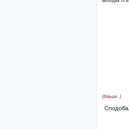
молодих ЛГБТ
(більше…)
Сподобал