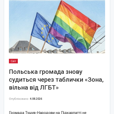
Світ
Польська громада знову
судиться через таблички «Зона,
вільна від ЛГБТ»
Опубліковано
4.08.2026
Громада Тушув-Народови на Підкарпатті не