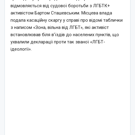
відмовляється від судової боротьби з ЛГБТК+
активістом Бартом Сташевським. Місцева влада
подала касаційну скаргу у справі про відомі таблички
з написом «Зона, вільна від ЛГБТ», які активіст
встановлював біля в’їздів до населених пунктів, що
ухвалили декларації проти так званої «ЛГБТ-
ідеології».