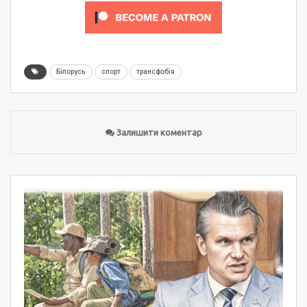
Білорусь
спорт
трансфобія
Залишити коментар