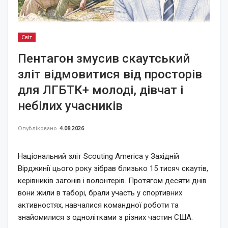
Світ
Пентагон змусив скаутський
зліт відмовитися від просторів
для ЛГБТК+ молоді, дівчат і
небілих учасників
Опубліковано
4.08.2026
Національний зліт Scouting America у Західній
Вірджинії цього року зібрав близько 15 тисяч скаутів,
керівників загонів і волонтерів. Протягом десяти днів
вони жили в таборі, брали участь у спортивних
активностях, навчалися командної роботи та
знайомилися з однолітками з різних частин США.