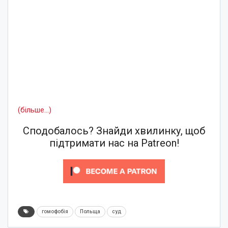
(більше…)
Сподобалось? Знайди хвилинку, щоб
підтримати нас на Patreon!
гомофобія
Польща
суд