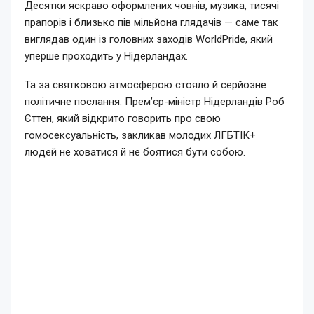
Десятки яскраво оформлених човнів, музика, тисячі
прапорів і близько пів мільйона глядачів — саме так
виглядав один із головних заходів WorldPride, який
уперше проходить у Нідерландах.
Та за святковою атмосферою стояло й серйозне
політичне послання. Прем’єр-міністр Нідерландів Роб
Єттен, який відкрито говорить про свою
гомосексуальність, закликав молодих ЛГБТІК+
людей не ховатися й не боятися бути собою.