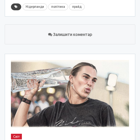
Нідерланди
політика
прайд
Залишити коментар
Світ