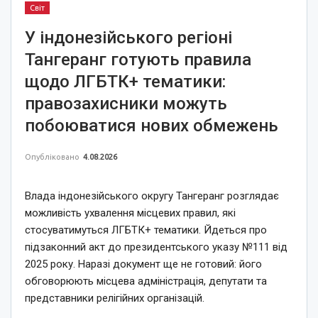
Світ
У індонезійського регіоні
Тангеранг готують правила
щодо ЛГБТК+ тематики:
правозахисники можуть
побоюватися нових обмежень
Опубліковано
4.08.2026
Влада індонезійського округу Тангеранг розглядає
можливість ухвалення місцевих правил, які
стосуватимуться ЛГБТК+ тематики. Йдеться про
підзаконний акт до президентського указу №111 від
2025 року. Наразі документ ще не готовий: його
обговорюють місцева адміністрація, депутати та
представники релігійних організацій.