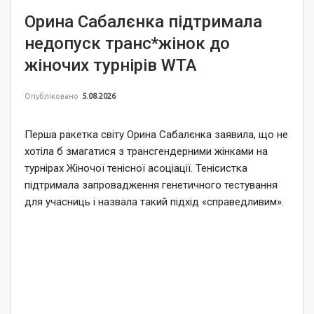
Орина Сабалєнка підтримала
недопуск транс*жінок до
жіночих турнірів WTA
Опубліковано
5.08.2026
Перша ракетка світу Орина Сабалєнка заявила, що не
хотіла б змагатися з трансгендерними жінками на
турнірах Жіночої тенісної асоціації. Тенісистка
підтримала запровадження генетичного тестування
для учасниць і назвала такий підхід «справедливим».