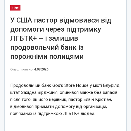
Світ
У США пастор відмовився від
допомоги через підтримку
ЛГБТК+ – і залишив
продовольчий банк із
порожніми полицями
Опубліковано
4.08.2026
Продовольчий банк God’s Store House у місті Блуфілд,
штат Західна Вірджинія, опинився майже без запасів
після того, як його керівник, пастор Елвін Крістіан,
відмовився приймати допомогу від організацій,
пов’язаних із підтримкою ЛГБТК+ людей.