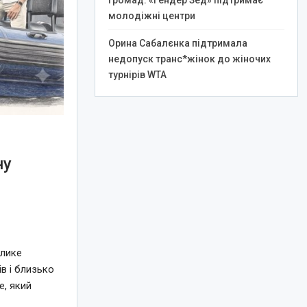
громад: «Гендер Зед» підтримає
молодіжні центри
Орина Сабалєнка підтримала
недопуск транс*жінок до жіночих
турнірів WTA
ну
елике
в і близько
e, який