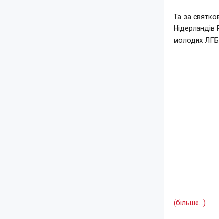
Та за святко
Нідерландів 
молодих ЛГБТ
(більше…)