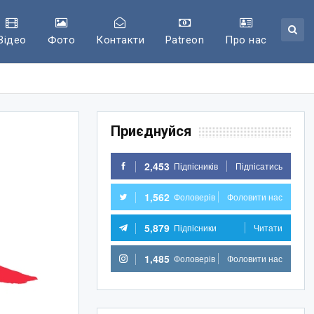
Відео
Фото
Контакти
Patreon
Про нас
Приєднуйся
2,453
Підпісників
Підпісатись
1,562
Фоловерів
Фоловити нас
5,879
Підпісники
Читати
1,485
Фоловерів
Фоловити нас