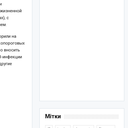
и
 жизненной
х), с
ием.
орили на
зкопороговых
мо вносить
Ч-инфекции
другие
Мітки