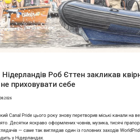
 Нідерландів Роб Єттен закликав квір
не приховувати себе
08.2026
ий Canal Pride цього року знову перетворив міські канали на в
ято. Десятки яскраво оформлених човнів, музика, тисячі прапорі
глядачів — саме так виглядав один із головних заходів WorldPrid
дить у Нідерландах.