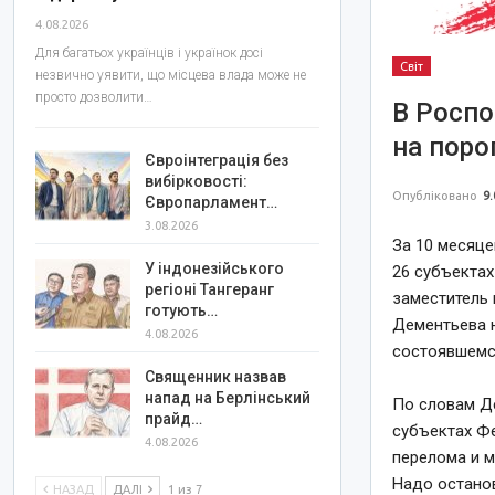
4.08.2026
Для багатьох українців і українок досі
Світ
незвично уявити, що місцева влада може не
просто дозволити…
В Роспо
на пор
Євроінтеграція без
вибірковості:
Опубліковано
9.
Європарламент…
3.08.2026
За 10 месяце
У індонезійського
26 субъектах
регіоні Тангеранг
заместитель
готують…
Дементьева 
4.08.2026
состоявшемся
Священник назвав
напад на Берлінський
По словам Д
прайд…
субъектах Ф
4.08.2026
перелома и м
Надо останов
НАЗАД
ДАЛІ
1 из 7