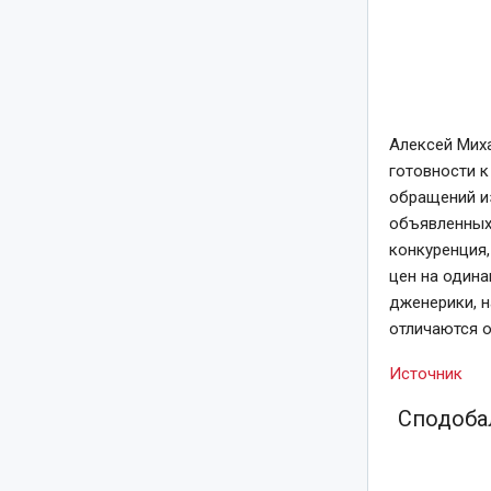
Алексей Мих
готовности к
обращений из
объявленных 
конкуренция,
цен на одина
дженерики, н
отличаются о
Источник
Сподобал