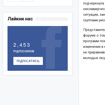
подчеркнула
некоммерчес
ситуации, за
Лайкни нас
группами рис
Представите
форуме о том
программ пом
2,453
изменения в 
ПІДПІСНИКІВ
не приравнив
молодые люд
ПІДПІСАТИСЬ