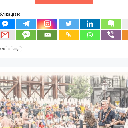
блікацією
осія
СНІД