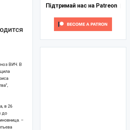
Підтримай нас на Patreon
ходится
гноз ВИЧ. В
бщила
риса
ва”,
, в 26
и до
иновница. –
нтьева