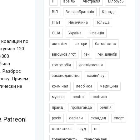
IT
Ізраїль
Австралія
Білорусь
ВІЛ
ВеликаБританія
Канада
ЛГБТ
Німеччина
Польща
США
Україна
Франція
 коалиции по
активізм
актори
батьківство
ступило 120
військовілгбт
гей
гей_шлюби
,000
 была
гомофобія
дослідження
. Разброс
законодавство
камінґ_аут
ковку. Причем
тически не
кримінал
лесбійки
медицина
музика
освіта
політика
прайд
пропаганда
релігія
 Patreon!
росія
серіали
скандал
спорт
статистика
суд
тв
толерантність
трансгендер