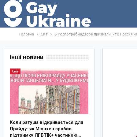
Головна
Світ
В Роспотребнадзоре признали, что Россия 
Інші новини
Світ
Коли ратуша відкривається для
Прайду: як Мюнхен зробив
підтримку ЛГБТІК+ частиною…