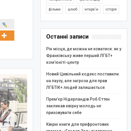
фільми
шлюб
інтерв'ю
історія
Останні записи
Рік місця, де можна не ховатися: як у
Франківську живе перший ЛГБТ+
ком’юніті-центр
Новий Цивільний кодекс поставили
на паузу, але загроза для прав
ЛГБТІК+ людей залишається
Прем’єр Нідерландів Роб Єттен
закликав квірну молодь не
приховувати себе
Квірні книги для прифронтових