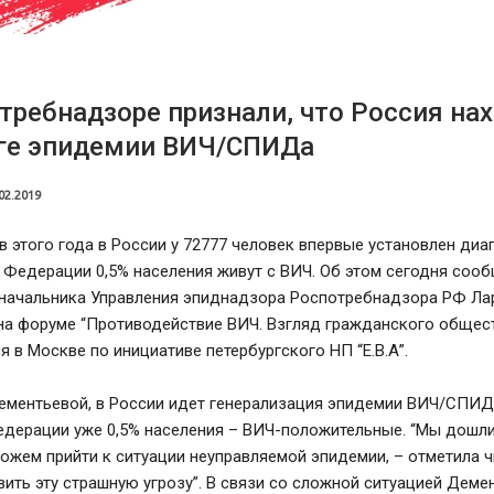
требнадзоре признали, что Россия на
оге эпидемии ВИЧ/СПИДа
02.2019
в этого года в России у 72777 человек впервые установлен диа
 Федерации 0,5% населения живут с ВИЧ. Об этом сегодня соо
 начальника Управления эпиднадзора Роспотребнадзора РФ Ла
на форуме “Противодействие ВИЧ. Взгляд гражданского общест
 в Москве по инициативе петербургского НП “Е.В.А”.
ементьевой, в России идет генерализация эпидемии ВИЧ/СПИДа
едерации уже 0,5% населения – ВИЧ-положительные. “Мы дошл
ожем прийти к ситуации неуправляемой эпидемии, – отметила ч
ить эту страшную угрозу”. В связи со сложной ситуацией Деме