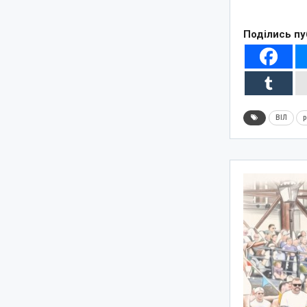
Поділись пу
ВІЛ
р