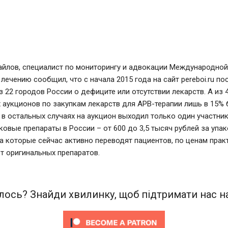
айлов, специалист по мониторингу и адвокации Международной
 лечению сообщил, что с начала 2015 года на сайт pereboi.ru по
 22 городов России о дефиците или отсутствии лекарств. А из 4
аукционов по закупкам лекарств для АРВ-терапии лишь в 15%
 в остальных случаях на аукцион выходил только один участник
ковые препараты в России – от 600 до 3,5 тысяч рублей за упа
а которые сейчас активно переводят пациентов, по ценам прак
т оригинальных препаратов.
ось? Знайди хвилинку, щоб підтримати нас на