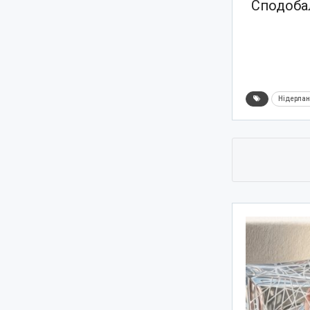
Сподобал
Нідерла