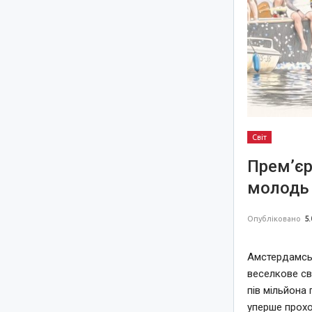
Світ
Прем’єр
молодь 
Опубліковано
5.
Амстердамськ
веселкове св
пів мільйона 
уперше прохо