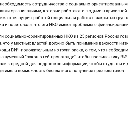
 необходимость сотрудничества с социально ориентированным
кими организациями, которые работают с людьми в кризисной
нимаются аутрич-работой (социальная работа в закрытых группа
ка и посетовала, что эти НКО имеют проблемы с финансирован
ли социально-ориентированных НКО из 25 регионов России гов
, что у местных властей должно быть понимание важности ни
ощи ВИЧ-положительным из групп риска, о том, что необходи
нашумевший “закон о гей-пропаганде”, чтобы профилактику ВИ
али к вредной для подростков информации, чтобы студенты и 
и имели возможность бесплатного получения презервативов.