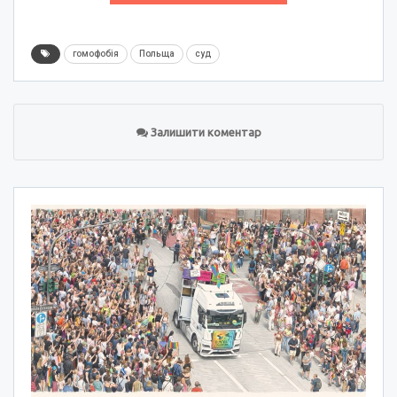
гомофобія
Польща
суд
Залишити коментар