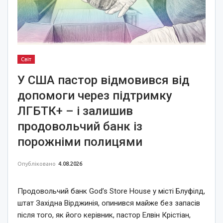
Світ
У США пастор відмовився від
допомоги через підтримку
ЛГБТК+ – і залишив
продовольчий банк із
порожніми полицями
Опубліковано
4.08.2026
Продовольчий банк God’s Store House у місті Блуфілд,
штат Західна Вірджинія, опинився майже без запасів
після того, як його керівник, пастор Елвін Крістіан,