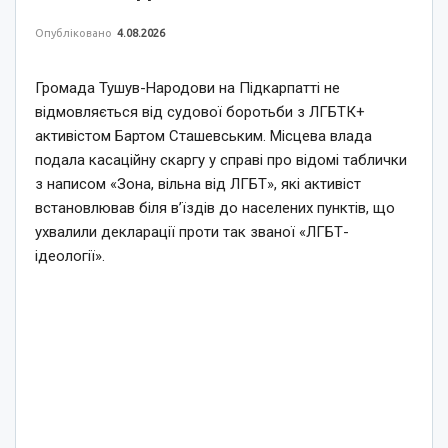
Опубліковано
4.08.2026
Громада Тушув-Народови на Підкарпатті не
відмовляється від судової боротьби з ЛГБТК+
активістом Бартом Сташевським. Місцева влада
подала касаційну скаргу у справі про відомі таблички
з написом «Зона, вільна від ЛГБТ», які активіст
встановлював біля в’їздів до населених пунктів, що
ухвалили декларації проти так званої «ЛГБТ-
ідеології».