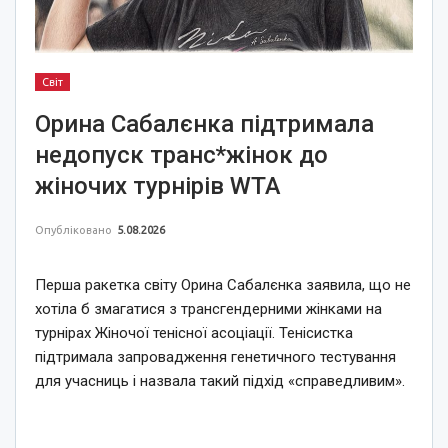
Світ
Орина Сабалєнка підтримала
недопуск транс*жінок до
жіночих турнірів WTA
Опубліковано
5.08.2026
Перша ракетка світу Орина Сабалєнка заявила, що не
хотіла б змагатися з трансгендерними жінками на
турнірах Жіночої тенісної асоціації. Тенісистка
підтримала запровадження генетичного тестування
для учасниць і назвала такий підхід «справедливим».