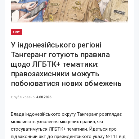
Світ
У індонезійського регіоні
Тангеранг готують правила
щодо ЛГБТК+ тематики:
правозахисники можуть
побоюватися нових обмежень
Опубліковано
4.08.2026
Влада індонезійського округу Тангеранг розглядає
можливість ухвалення місцевих правил, які
стосуватимуться ЛГБТК+ тематики. Йдеться про
підзаконний акт до президентського указу №111 від