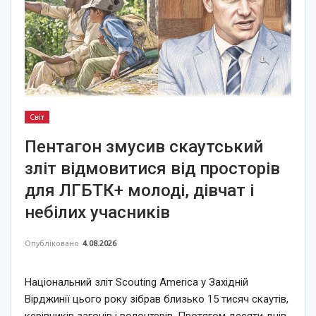
Світ
Пентагон змусив скаутський
зліт відмовитися від просторів
для ЛГБТК+ молоді, дівчат і
небілих учасників
Опубліковано
4.08.2026
Національний зліт Scouting America у Західній
Вірджинії цього року зібрав близько 15 тисяч скаутів,
керівників загонів і волонтерів. Протягом десяти днів