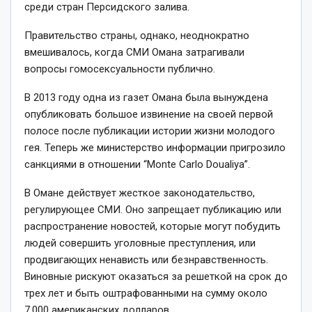
среди стран Персидского залива.
Правительство страны, однако, неоднократно
вмешивалось, когда СМИ Омана затрагивали
вопросы гомосексуальности публично.
В 2013 году одна из газет Омана была вынуждена
опубликовать большое извинение на своей первой
полосе после публикации истории жизни молодого
гея. Теперь же министерство информации пригрозило
санкциями в отношении “Monte Carlo Doualiya”.
В Омане действует жесткое законодательство,
регулирующее СМИ. Оно запрещает публикацию или
распространение новостей, которые могут побудить
людей совершить уголовные преступления, или
продвигающих ненависть или безнравственность.
Виновные рискуют оказаться за решеткой на срок до
трех лет и быть оштрафованными на сумму около
7,000 американских долларов.