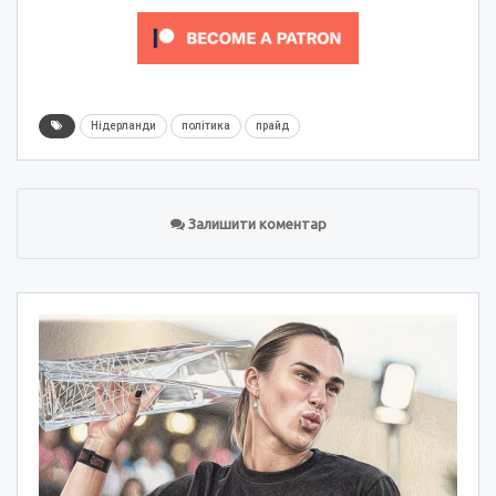
Нідерланди
політика
прайд
Залишити коментар