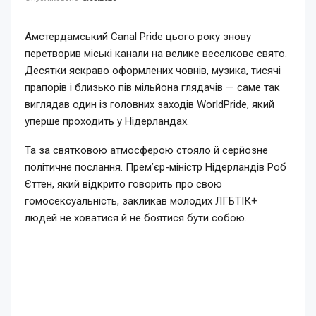
Амстердамський Canal Pride цього року знову
перетворив міські канали на велике веселкове свято.
Десятки яскраво оформлених човнів, музика, тисячі
прапорів і близько пів мільйона глядачів — саме так
виглядав один із головних заходів WorldPride, який
уперше проходить у Нідерландах.
Та за святковою атмосферою стояло й серйозне
політичне послання. Прем’єр-міністр Нідерландів Роб
Єттен, який відкрито говорить про свою
гомосексуальність, закликав молодих ЛГБТІК+
людей не ховатися й не боятися бути собою.