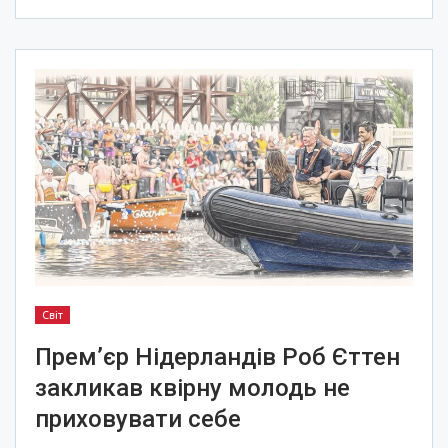
Світ
Прем’єр Нідерландів Роб Єттен
закликав квірну молодь не
приховувати себе