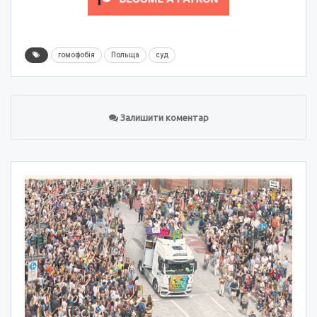
гомофобія
Польща
суд
Залишити коментар