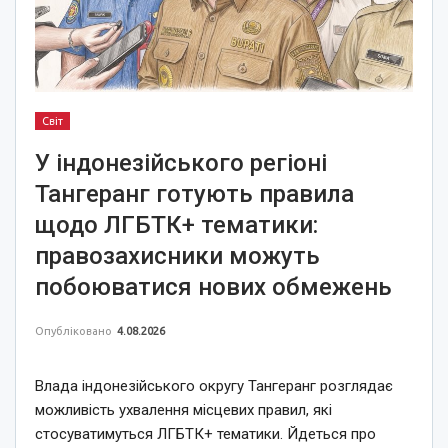
Світ
У індонезійського регіоні
Тангеранг готують правила
щодо ЛГБТК+ тематики:
правозахисники можуть
побоюватися нових обмежень
Опубліковано
4.08.2026
Влада індонезійського округу Тангеранг розглядає
можливість ухвалення місцевих правил, які
стосуватимуться ЛГБТК+ тематики. Йдеться про