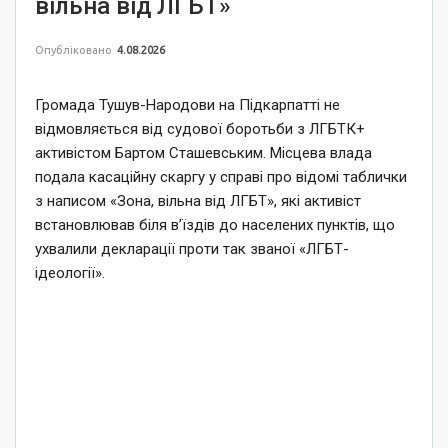
вільна від ЛГБТ»
Опубліковано
4.08.2026
Громада Тушув-Народови на Підкарпатті не
відмовляється від судової боротьби з ЛГБТК+
активістом Бартом Сташевським. Місцева влада
подала касаційну скаргу у справі про відомі таблички
з написом «Зона, вільна від ЛГБТ», які активіст
встановлював біля в’їздів до населених пунктів, що
ухвалили декларації проти так званої «ЛГБТ-
ідеології».