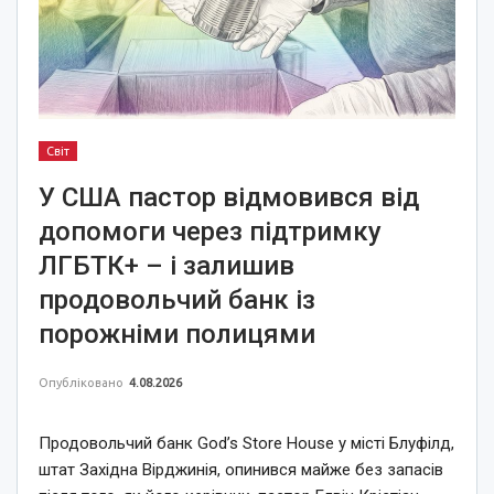
Світ
У США пастор відмовився від
допомоги через підтримку
ЛГБТК+ – і залишив
продовольчий банк із
порожніми полицями
Опубліковано
4.08.2026
Продовольчий банк God’s Store House у місті Блуфілд,
штат Західна Вірджинія, опинився майже без запасів