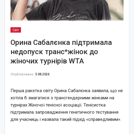
Світ
Орина Сабалєнка підтримала
недопуск транс*жінок до
жіночих турнірів WTA
Опубліковано
5.08.2026
Перша ракетка світу Орина Сабалєнка заявила, що не
хотіла б змагатися з трансгендерними жінками на
турнірах Жіночої тенісної асоціації. Тенісистка
підтримала запровадження генетичного тестування
для учасниць і назвала такий підхід «справедливим».