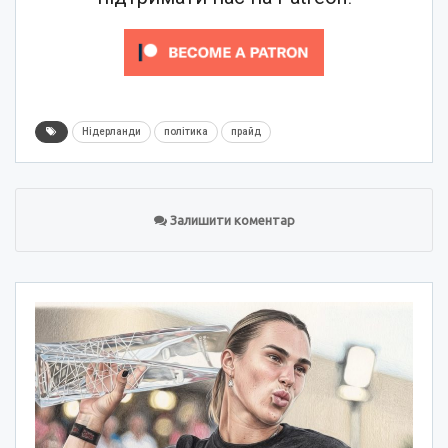
Нідерланди
політика
прайд
Залишити коментар