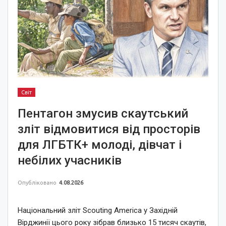
Світ
Пентагон змусив скаутський
зліт відмовитися від просторів
для ЛГБТК+ молоді, дівчат і
небілих учасників
Опубліковано
4.08.2026
Національний зліт Scouting America у Західній
Вірджинії цього року зібрав близько 15 тисяч скаутів,