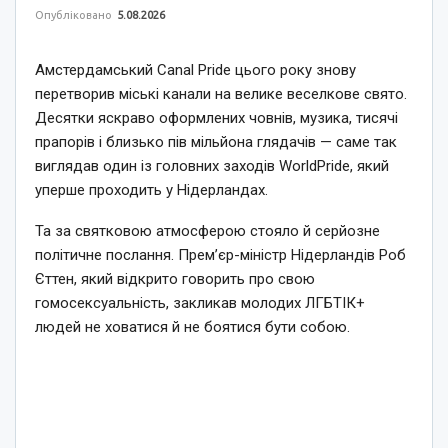
Опубліковано
5.08.2026
Амстердамський Canal Pride цього року знову
перетворив міські канали на велике веселкове свято.
Десятки яскраво оформлених човнів, музика, тисячі
прапорів і близько пів мільйона глядачів — саме так
виглядав один із головних заходів WorldPride, який
уперше проходить у Нідерландах.
Та за святковою атмосферою стояло й серйозне
політичне послання. Прем’єр-міністр Нідерландів Роб
Єттен, який відкрито говорить про свою
гомосексуальність, закликав молодих ЛГБТІК+
людей не ховатися й не боятися бути собою.