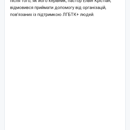
після того, як його керівник, пастор Елвін Крістіан,
відмовився приймати допомогу від організацій,
пов’язаних із підтримкою ЛГБТК+ людей.