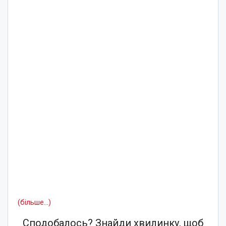
(більше…)
Сподобалось? Знайди хвилинку, щоб