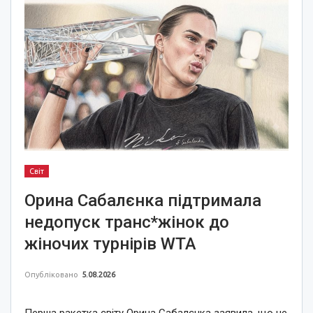
Світ
Орина Сабалєнка підтримала
недопуск транс*жінок до
жіночих турнірів WTA
Опубліковано
5.08.2026