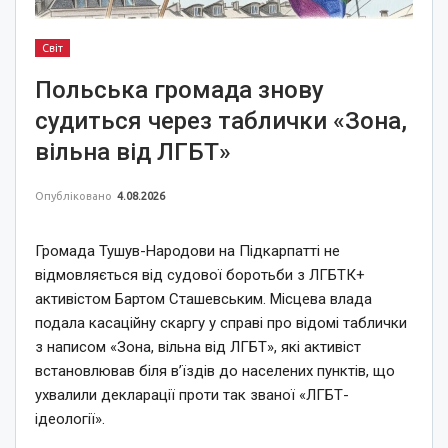
Світ
Польська громада знову
судиться через таблички «Зона,
вільна від ЛГБТ»
Опубліковано
4.08.2026
Громада Тушув-Народови на Підкарпатті не
відмовляється від судової боротьби з ЛГБТК+
активістом Бартом Сташевським. Місцева влада
подала касаційну скаргу у справі про відомі таблички
з написом «Зона, вільна від ЛГБТ», які активіст
встановлював біля в’їздів до населених пунктів, що
ухвалили декларації проти так званої «ЛГБТ-
ідеології».