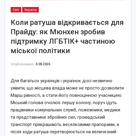
Світ
Україна
Коли ратуша відкривається для
Прайду: як Мюнхен зробив
підтримку ЛГБТІК+ частиною
міської політики
Опубліковано
4.08.2026
Для багатьох українців і українок досі незвично
уявити, що місцева влада може не просто дозволити
Марш рівності, а стати його повноцінною учасницею.
Міський голова очолює першу колону, поруч ідуть
працівники комунальних служб, пожежники, медики
та представники збройних сил, громадський
транспорт прикрашають веселковими прапорами, а
після ходи ратуша перетворюється на величезний