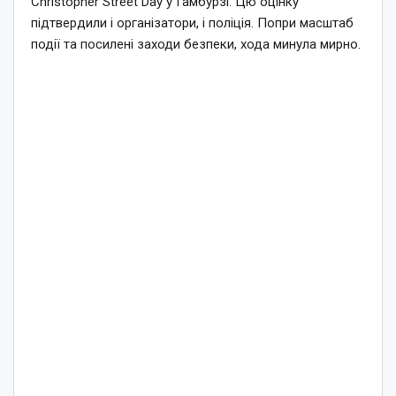
Christopher Street Day у Гамбурзі. Цю оцінку
підтвердили і організатори, і поліція. Попри масштаб
події та посилені заходи безпеки, хода минула мирно.