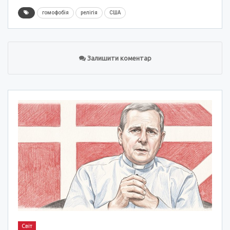
гомофобія
релігія
США
Залишити коментар
Світ