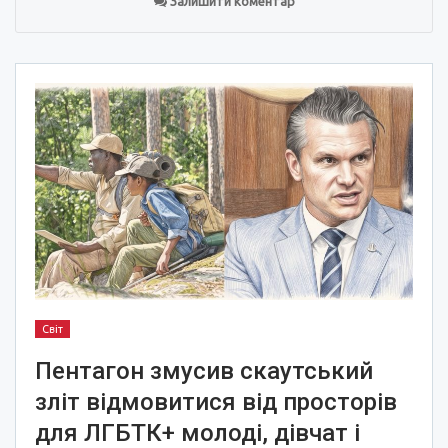
Залишити коментар
Світ
Пентагон змусив скаутський
зліт відмовитися від просторів
для ЛГБТК+ молоді, дівчат і