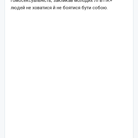
гомосексуальність, закликав молодих ЛГБТІК+
людей не ховатися й не боятися бути собою.