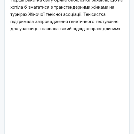
Перша ракетка світу Орина Сабалєнка заявила, що не
хотіла б змагатися з трансгендерними жінками на
турнірах Жіночої тенісної асоціації. Тенісистка
підтримала запровадження генетичного тестування
для учасниць і назвала такий підхід «справедливим».