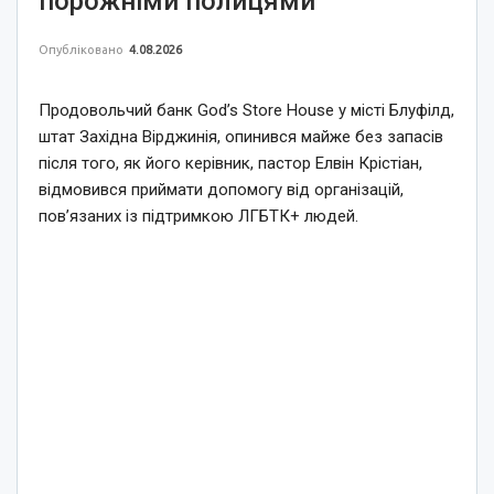
порожніми полицями
Опубліковано
4.08.2026
Продовольчий банк God’s Store House у місті Блуфілд,
штат Західна Вірджинія, опинився майже без запасів
після того, як його керівник, пастор Елвін Крістіан,
відмовився приймати допомогу від організацій,
пов’язаних із підтримкою ЛГБТК+ людей.