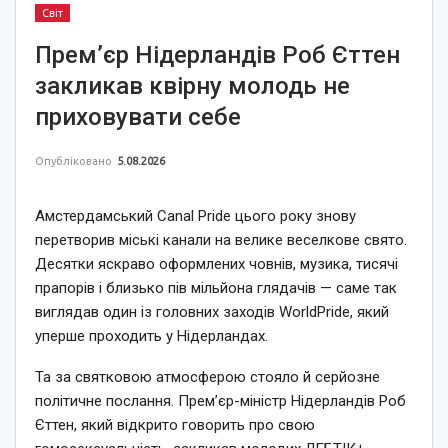
Світ
Прем’єр Нідерландів Роб Єттен
закликав квірну молодь не
приховувати себе
Опубліковано
5.08.2026
Амстердамський Canal Pride цього року знову
перетворив міські канали на велике веселкове свято.
Десятки яскраво оформлених човнів, музика, тисячі
прапорів і близько пів мільйона глядачів — саме так
виглядав один із головних заходів WorldPride, який
уперше проходить у Нідерландах.
Та за святковою атмосферою стояло й серйозне
політичне послання. Прем’єр-міністр Нідерландів Роб
Єттен, який відкрито говорить про свою