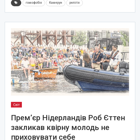
гомофобія
Камерун
релігія
Світ
Прем’єр Нідерландів Роб Єттен
закликав квірну молодь не
приховувати себе