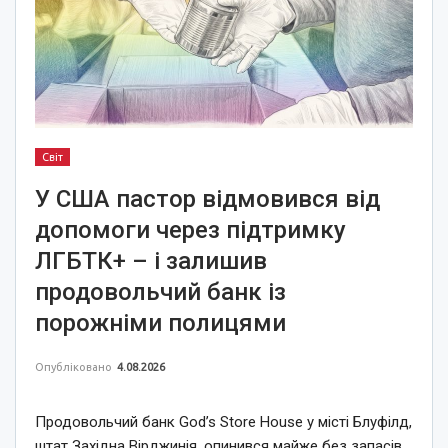
Світ
У США пастор відмовився від
допомоги через підтримку
ЛГБТК+ – і залишив
продовольчий банк із
порожніми полицями
Опубліковано
4.08.2026
Продовольчий банк God’s Store House у місті Блуфілд,
штат Західна Вірджинія, опинився майже без запасів