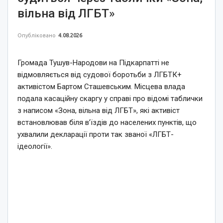
вільна від ЛГБТ»
Опубліковано
4.08.2026
Громада Тушув-Народови на Підкарпатті не
відмовляється від судової боротьби з ЛГБТК+
активістом Бартом Сташевським. Місцева влада
подала касаційну скаргу у справі про відомі таблички
з написом «Зона, вільна від ЛГБТ», які активіст
встановлював біля в’їздів до населених пунктів, що
ухвалили декларації проти так званої «ЛГБТ-
ідеології».