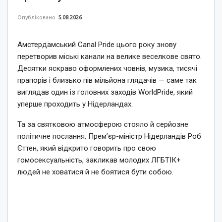
Опубліковано
5.08.2026
Амстердамський Canal Pride цього року знову
перетворив міські канали на велике веселкове свято.
Десятки яскраво оформлених човнів, музика, тисячі
прапорів і близько пів мільйона глядачів — саме так
виглядав один із головних заходів WorldPride, який
уперше проходить у Нідерландах.
Та за святковою атмосферою стояло й серйозне
політичне послання. Прем’єр-міністр Нідерландів Роб
Єттен, який відкрито говорить про свою
гомосексуальність, закликав молодих ЛГБТІК+
людей не ховатися й не боятися бути собою.