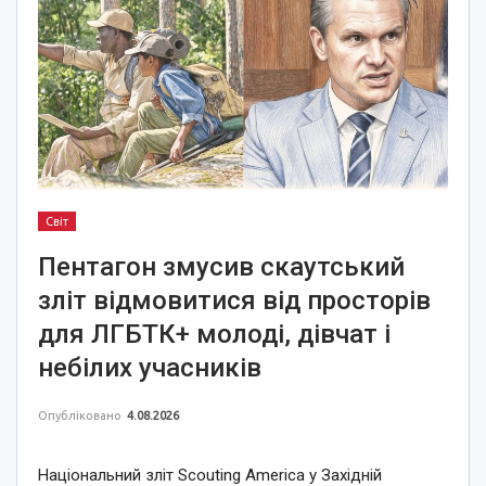
Світ
Пентагон змусив скаутський
зліт відмовитися від просторів
для ЛГБТК+ молоді, дівчат і
небілих учасників
Опубліковано
4.08.2026
Національний зліт Scouting America у Західній