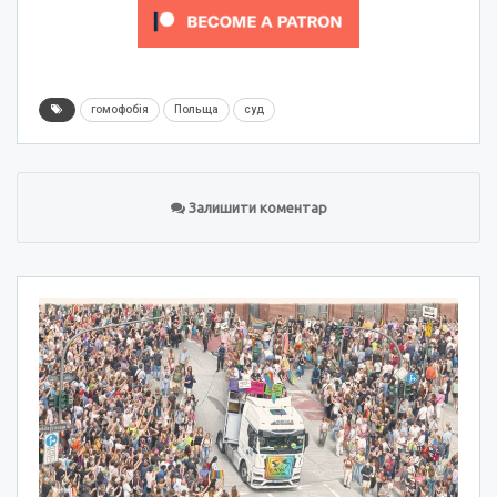
гомофобія
Польща
суд
Залишити коментар