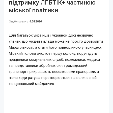
підтримку ЛГБТІК+ частиною
міської політики
Опубліковано
4.08.2026
Для багатьох українців і українок досі незвично
уявити, що місцева влада може не просто дозволити
Марш рівності, а стати його повноцінною учасницею.
Міський голова очолює першу колону, поруч ідуть
працівники комунальних служб, пожежники, медики
та представники збройних сил, громадський
транспорт прикрашають веселковими прапорами, а
після ходи ратуша перетворюється на величезний
танцювальний майданчик.