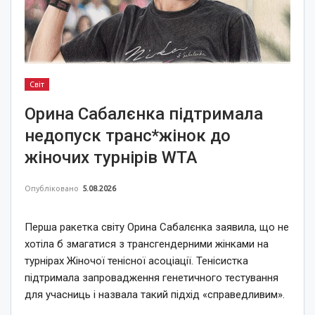
Світ
Орина Сабалєнка підтримала
недопуск транс*жінок до
жіночих турнірів WTA
Опубліковано
5.08.2026
Перша ракетка світу Орина Сабалєнка заявила, що не
хотіла б змагатися з трансгендерними жінками на
турнірах Жіночої тенісної асоціації. Тенісистка
підтримала запровадження генетичного тестування
для учасниць і назвала такий підхід «справедливим».