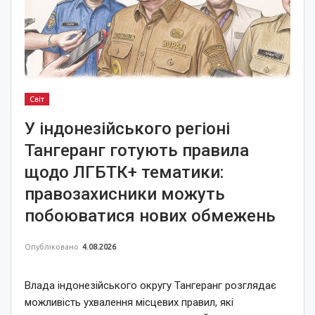
Світ
У індонезійського регіоні
Тангеранг готують правила
щодо ЛГБТК+ тематики:
правозахисники можуть
побоюватися нових обмежень
Опубліковано
4.08.2026
Влада індонезійського округу Тангеранг розглядає
можливість ухвалення місцевих правил, які