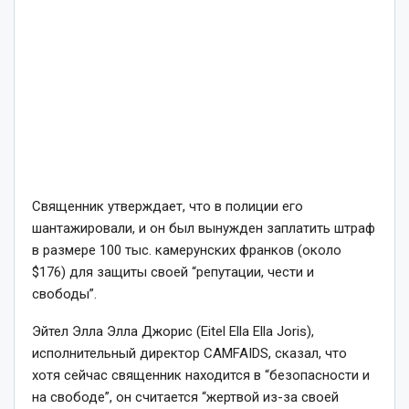
Священник утверждает, что в полиции его
шантажировали, и он был вынужден заплатить штраф
в размере 100 тыс. камерунских франков (около
$176) для защиты своей “репутации, чести и
свободы”.
Эйтел Элла Элла Джорис (Eitel Ella Ella Joris),
исполнительный директор CAMFAIDS, сказал, что
хотя сейчас священник находится в “безопасности и
на свободе”, он считается “жертвой из-за своей