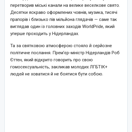
перетворив міські канали на велике веселкове свято.
Десятки яскраво оформлених човнів, музика, тисячі
прапорів і близько пів мільйона глядачів — саме так
виглядав один із головних заходів WorldPride, який
уперше проходить у Нідерландах.
Та за святковою атмосферою стояло й серйозне
політичне послання. Прем’єр-міністр Нідерландів Роб
Єттен, який відкрито говорить про свою
гомосексуальність, закликав молодих ЛГБТІК+
людей не ховатися й не боятися бути собою.