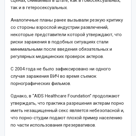
сценах, снимаемых в штате, как в гомосексуальных,
так и в гетеросексуальных.
Аналогичные планы ранее вызывали резкую критику
со стороны взрослой индустрии развлечений,
некоторые представители которой утверждают, что
риски заражения в подобных ситуациях стали
минимальными после введения обязательных и
регулярных медицинских проверок актеров.
С 2004 года не было зафиксировано ни одного
случая заражения ВИЧ во время съемок
порнографических фильмов.
Однако, в “AIDS Healthcare Foundation” продолжают
утверждать, что практика разрешения актерам порно
иметь незащищенный секс является небезопасной и,
что порно-студии подают плохой пример населению
по части использования презервативов.