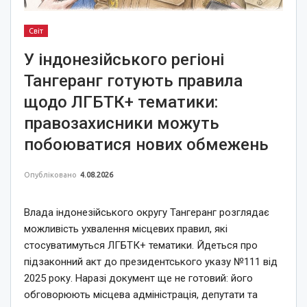
Світ
У індонезійського регіоні
Тангеранг готують правила
щодо ЛГБТК+ тематики:
правозахисники можуть
побоюватися нових обмежень
Опубліковано
4.08.2026
Влада індонезійського округу Тангеранг розглядає
можливість ухвалення місцевих правил, які
стосуватимуться ЛГБТК+ тематики. Йдеться про
підзаконний акт до президентського указу №111 від
2025 року. Наразі документ ще не готовий: його
обговорюють місцева адміністрація, депутати та