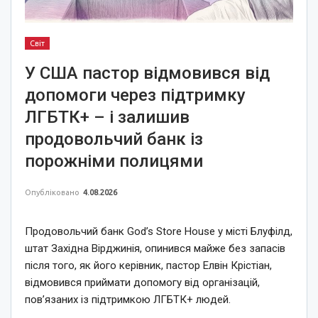
Світ
У США пастор відмовився від
допомоги через підтримку
ЛГБТК+ – і залишив
продовольчий банк із
порожніми полицями
Опубліковано
4.08.2026
Продовольчий банк God’s Store House у місті Блуфілд,
штат Західна Вірджинія, опинився майже без запасів
після того, як його керівник, пастор Елвін Крістіан,
відмовився приймати допомогу від організацій,
пов’язаних із підтримкою ЛГБТК+ людей.