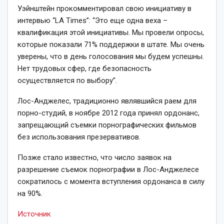
Уэйнштейн прокомментировал свою инициативу в
интервью “LA Times”: “Это еще одна веха –
квалификация этой инициативы. Мы провели опросы,
которые показали 71% поддержки в штате. Мы очень
уверены, что в день голосования мы будем успешны.
Нет трудовых сфер, где безопасность
осуществляется по выбору”.
Лос-Анджелес, традиционно являвшийся раем для
порно-студий, в ноябре 2012 года принял ордонанс,
запрещающий съемки порнографических фильмов
без использования презервативов.
Позже стало известно, что число заявок на
разрешение съемок порнографии в Лос-Анджелесе
сократилось с момента вступления ордонанса в силу
на 90%.
Источник