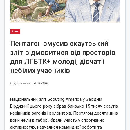
Світ
Пентагон змусив скаутський
зліт відмовитися від просторів
для ЛГБТК+ молоді, дівчат і
небілих учасників
Опубліковано
4.08.2026
Національний зліт Scouting America у Західній
Вірджинії цього року зібрав близько 15 тисяч скаутів,
керівників загонів і волонтерів. Протягом десяти днів
вони жили в таборі, брали участь у спортивних
активностях, навчалися командної роботи та