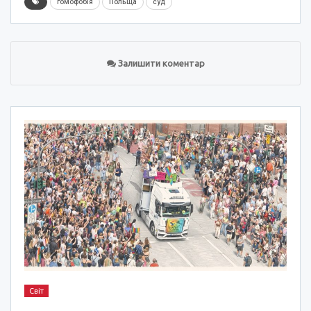
гомофобія
Польща
суд
Залишити коментар
Світ