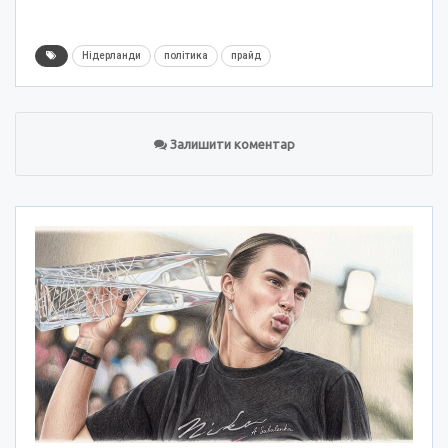
Нідерланди
політика
прайд
Залишити коментар