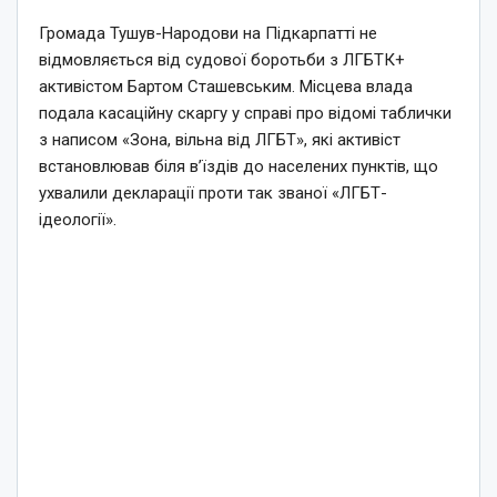
Громада Тушув-Народови на Підкарпатті не
відмовляється від судової боротьби з ЛГБТК+
активістом Бартом Сташевським. Місцева влада
подала касаційну скаргу у справі про відомі таблички
з написом «Зона, вільна від ЛГБТ», які активіст
встановлював біля в’їздів до населених пунктів, що
ухвалили декларації проти так званої «ЛГБТ-
ідеології».