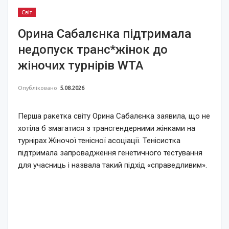
Світ
Орина Сабалєнка підтримала
недопуск транс*жінок до
жіночих турнірів WTA
Опубліковано
5.08.2026
Перша ракетка світу Орина Сабалєнка заявила, що не
хотіла б змагатися з трансгендерними жінками на
турнірах Жіночої тенісної асоціації. Тенісистка
підтримала запровадження генетичного тестування
для учасниць і назвала такий підхід «справедливим».