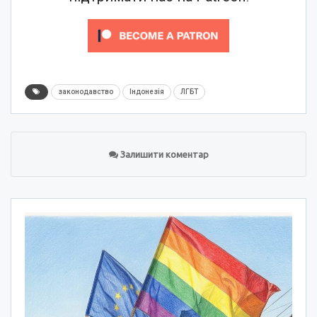
законодавство
Індонезія
ЛГБТ
Залишити коментар