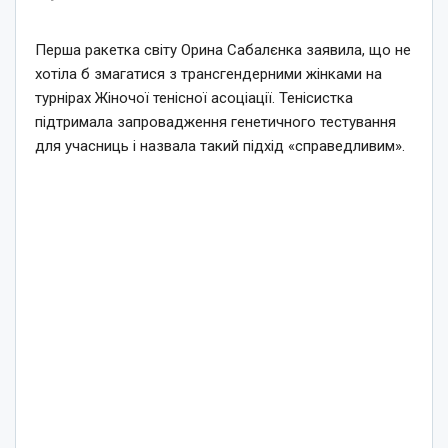
Перша ракетка світу Орина Сабалєнка заявила, що не
хотіла б змагатися з трансгендерними жінками на
турнірах Жіночої тенісної асоціації. Тенісистка
підтримала запровадження генетичного тестування
для учасниць і назвала такий підхід «справедливим».