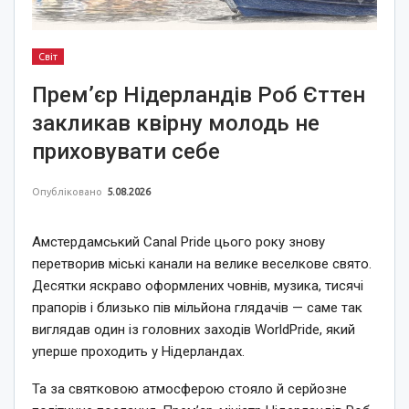
Світ
Прем’єр Нідерландів Роб Єттен
закликав квірну молодь не
приховувати себе
Опубліковано
5.08.2026
Амстердамський Canal Pride цього року знову
перетворив міські канали на велике веселкове свято.
Десятки яскраво оформлених човнів, музика, тисячі
прапорів і близько пів мільйона глядачів — саме так
виглядав один із головних заходів WorldPride, який
уперше проходить у Нідерландах.
Та за святковою атмосферою стояло й серйозне