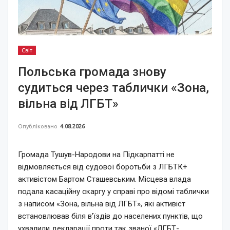
Світ
Польська громада знову
судиться через таблички «Зона,
вільна від ЛГБТ»
Опубліковано
4.08.2026
Громада Тушув-Народови на Підкарпатті не
відмовляється від судової боротьби з ЛГБТК+
активістом Бартом Сташевським. Місцева влада
подала касаційну скаргу у справі про відомі таблички
з написом «Зона, вільна від ЛГБТ», які активіст
встановлював біля в’їздів до населених пунктів, що
ухвалили декларації проти так званої «ЛГБТ-