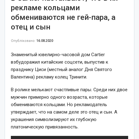
рекламе кольцами
обмениваются не гей-пара, а
отец и сын
Опубліковано
16.08.2020
Знаменитый ювелирно-часовой дом Cartier
взбудоражил китайские соцсети, выпустив к
празднику Циси (местный аналог Дня Святого
Валентина) рекламу колец Тринити.
В ролике мелькают счастливые пары. Среди них двое
мужчин примерно одного возраста, которые
обмениваются кольцами. Но рекламодатель
утверждает, что на самом деле это отец и сын. А
украшения символизируют их глубокую
платоническую привязанность.