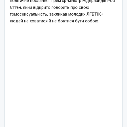
політичне послання. Прем’єр-міністр Нідерландів Роб
Єттен, який відкрито говорить про свою
гомосексуальність, закликав молодих ЛГБТІК+
людей не ховатися й не боятися бути собою.