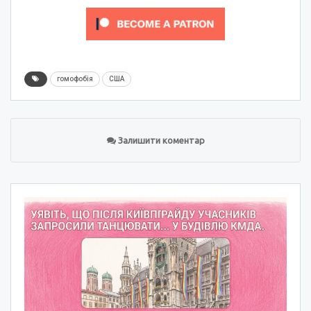
гомофобія
США
Залишити коментар