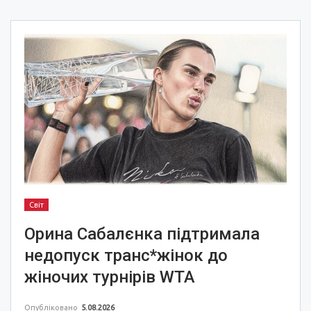
Світ
Орина Сабалєнка підтримала
недопуск транс*жінок до
жіночих турнірів WTA
Опубліковано
5.08.2026