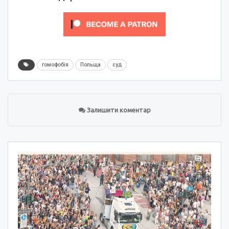
гомофобія
Польща
суд
Залишити коментар