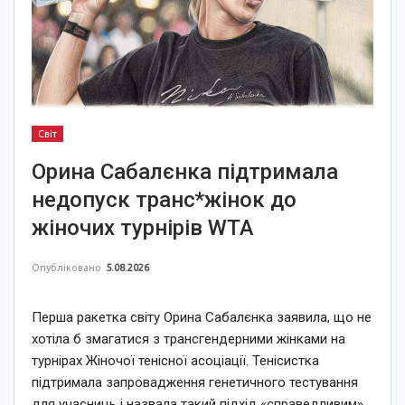
Світ
Орина Сабалєнка підтримала
недопуск транс*жінок до
жіночих турнірів WTA
Опубліковано
5.08.2026
Перша ракетка світу Орина Сабалєнка заявила, що не
хотіла б змагатися з трансгендерними жінками на
турнірах Жіночої тенісної асоціації. Тенісистка
підтримала запровадження генетичного тестування
для учасниць і назвала такий підхід «справедливим».