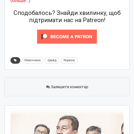
(більше…)
Сподобалось? Знайди хвилинку, щоб
підтримати нас на Patreon!
Німеччина
прайд
Україна
Залишити коментар