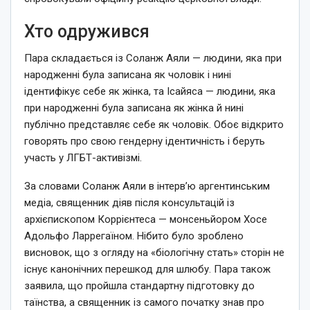
Хто одружився
Пара складається із Соланж Аяли — людини, яка при
народженні була записана як чоловік і нині
ідентифікує себе як жінка, та Ісайяса — людини, яка
при народженні була записана як жінка й нині
публічно представляє себе як чоловік. Обоє відкрито
говорять про свою гендерну ідентичність і беруть
участь у ЛГБТ-активізмі.
За словами Соланж Аяли в інтерв’ю аргентинським
медіа, священник діяв після консультацій із
архієпископом Коррієнтеса — монсеньйором Хосе
Адольфо Ларрегаїном. Нібито було зроблено
висновок, що з огляду на «біологічну стать» сторін не
існує канонічних перешкод для шлюбу. Пара також
заявила, що пройшла стандартну підготовку до
таїнства, а священник із самого початку знав про