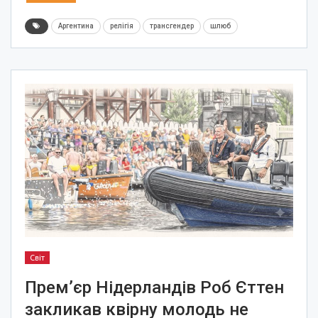
Аргентина
релігія
трансгендер
шлюб
Світ
Прем’єр Нідерландів Роб Єттен
закликав квірну молодь не