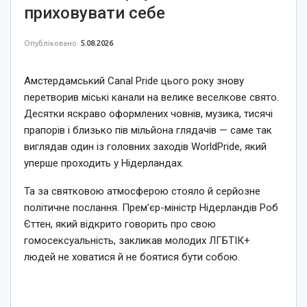
приховувати себе
Опубліковано
5.08.2026
Амстердамський Canal Pride цього року знову
перетворив міські канали на велике веселкове свято.
Десятки яскраво оформлених човнів, музика, тисячі
прапорів і близько пів мільйона глядачів — саме так
виглядав один із головних заходів WorldPride, який
уперше проходить у Нідерландах.
Та за святковою атмосферою стояло й серйозне
політичне послання. Прем’єр-міністр Нідерландів Роб
Єттен, який відкрито говорить про свою
гомосексуальність, закликав молодих ЛГБТІК+
людей не ховатися й не боятися бути собою.