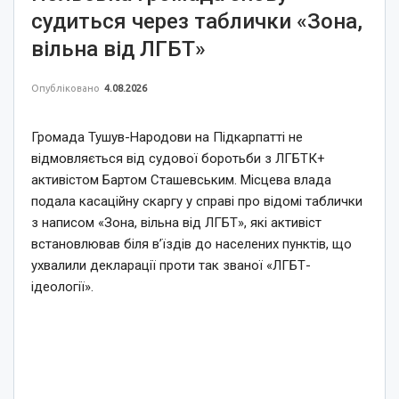
судиться через таблички «Зона,
вільна від ЛГБТ»
Опубліковано
4.08.2026
Громада Тушув-Народови на Підкарпатті не
відмовляється від судової боротьби з ЛГБТК+
активістом Бартом Сташевським. Місцева влада
подала касаційну скаргу у справі про відомі таблички
з написом «Зона, вільна від ЛГБТ», які активіст
встановлював біля в’їздів до населених пунктів, що
ухвалили декларації проти так званої «ЛГБТ-
ідеології».