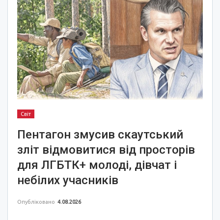
Світ
Пентагон змусив скаутський
зліт відмовитися від просторів
для ЛГБТК+ молоді, дівчат і
небілих учасників
Опубліковано
4.08.2026