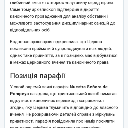
глибинний зміст» і створює «плутанину серед вірян».
Саме тому архієпископ підтвердив відкриття
канонічного провадження для аналізу обставин і
можливого застосування дисциплінарних санкцій до
відповідальних осіб.
Водночас архієпархія підкреслила, що Церква
покликана приймати й супроводжувати всіх людей,
однак таке прийняття, за її позицією, має відбуватися
в межах церковного вчення та канонічного права.
Позиція парафії
У своїй окремій заяві парафія
Nuestra Señora de
Pompeya
нагадала, що християнський шлюб вимагає
відсутності канонічних перешкод і «справжньої
згоди», яку Церква тлумачить відповідно до власного
вчення. Не розкриваючи деталей справи з міркувань
приватності, парафія повідомила про намір посилити
процедури співбесід, підготовки та перевірки