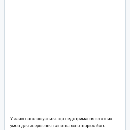
У заяві наголошується, що недотримання істотних
умов для звершення таїнства «спотворює його