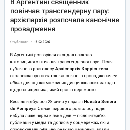
В Аргентині священник
повінчав трансгендерну пару:
архієпархія розпочала канонічне
провадження
Опубліковано
13.02.2026
В Аргентині розгорівся скандал навколо
католицького вінчання трансгендерної пари. Після
публічного розголосу
Архієпархія Коррієнтеса
оголосила про початок канонічного провадження
ex
officio
для оцінки можливих дисциплінарних заходів
щодо священника, який провів церемонію.
Весілля відбулося 28 січня у парафії
Nuestra Señora
de Pompeya
. Однак широкого розголосу подія
набула лише через кілька днів — після інтерв’ю,
публікацій у медіа та дописів у соцмережах, які й
спровокували офіційну реакцію церковної влади.