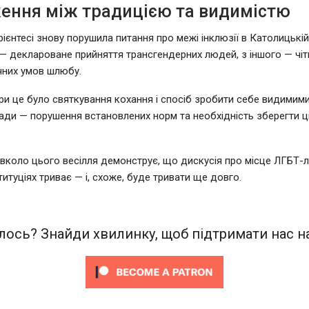
ення між традицією та видимістю
рієнтесі знову порушила питання про межі інклюзії в Католицькій
— деклароване прийняття трансгендерних людей, з іншого — чіт
чних умов шлюбу.
ри це було святкування кохання і спосіб зробити себе видимими
ади — порушення встановлених норм та необхідність зберегти ці
вколо цього весілля демонструє, що дискусія про місце ЛГБТ-
ституціях триває — і, схоже, буде тривати ще довго.
ось? Знайди хвилинку, щоб підтримати нас на