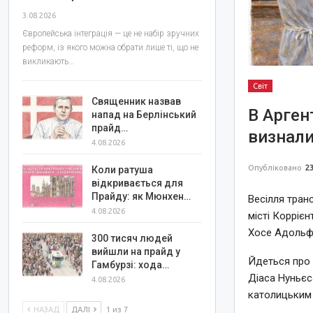
3.08.2026
Європейська інтеграція — це не набір зручних
реформ, із якого можна обрати лише ті, що не
викликають…
Світ
Священник назвав
В Арген
напад на Берлінський
прайд…
визнали
4.08.2026
Опубліковано
23
Коли ратуша
відкривається для
Прайду: як Мюнхен…
Весілля тран
4.08.2026
місті Корріє
Хосе Адольф
300 тисяч людей
вийшли на прайд у
Йдеться про 
Гамбурзі: хода…
Діаса Нуньєс
4.08.2026
католицьким 
НАЗАД
ДАЛІ
1 из 7