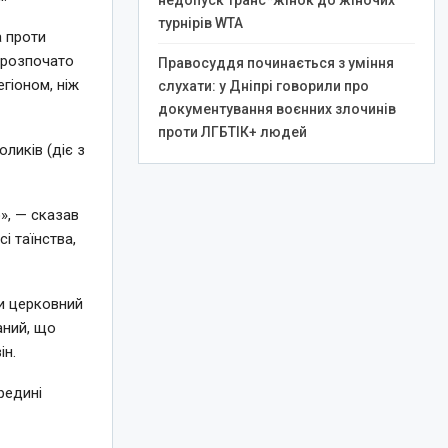
недопуск транс*жінок до жіночих
турнірів WTA
а проти
о розпочато
Правосуддя починається з уміння
гіоном, ніж
слухати: у Дніпрі говорили про
документування воєнних злочинів
проти ЛГБТІК+ людей
ликів (діє з
», — сказав
і таїнства,
ти церковний
аний, що
ін.
редині