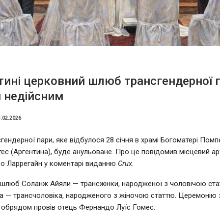
тині церковний шлюб трансгендерної 
 недійсним
.02.2026
сгендерної пари, яке відбулося 28 січня в храмі Богоматері Помп
нтес (Аргентина), буде анульоване. Про це повідомив місцевий а
о Ларрегайн у коментарі виданню
Crux
.
шлюб Соланж Айяли — трансжінки, народженої з чоловічою стат
а — трансчоловіка, народженого з жіночою статтю. Церемонію 
обрядом провів отець Фернандо Луїс Гомес.