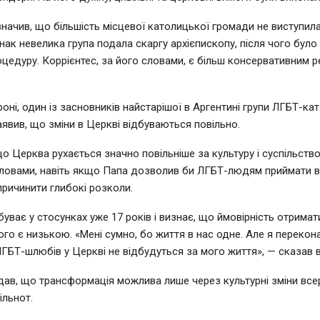
значив, що більшість місцевої католицької громади не виступил
днак невелика група подала скаргу архієпископу, після чого бул
оцедуру. Коррієнтес, за його словами, є більш консервативним ре
ні, один із засновників найстарішої в Аргентині групи ЛГБТ-като
аявив, що зміни в Церкві відбуваються повільно.
що Церква рухається значно повільніше за культуру і суспільство
 словами, навіть якщо Папа дозволив би ЛГБТ-людям приймати вс
причинити глибокі розколи.
буває у стосунках уже 17 років і визнає, що ймовірність отрима
го є низькою. «Мені сумно, бо життя в нас одне. Але я перекон
ГБТ-шлюбів у Церкві не відбудуться за мого життя», — сказав в
дав, що трансформація можлива лише через культурні зміни все
ільнот.