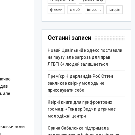
фільми
шлюб
інтерв'ю
історія
Останні записи
Новий Цивільний кодекс поставили
на паузу, але загроза для прав
ЛГБТІК+ людей залишається
Прем’єр Нідерландів Роб Єттен
начає
закликав квірну молодь не
адав
приховувати себе
, але
Квірні книги для прифронтових
громад: «Гендер Зед» підтримає
молодіжні центри
скільки вони
Орина Сабалєнка підтримала
і.