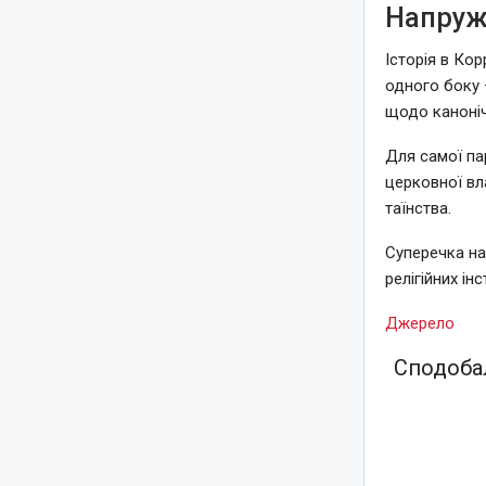
Напруж
Історія в Кор
одного боку 
щодо каноні
Для самої па
церковної вл
таїнства.
Суперечка на
релігійних ін
Джерело
Сподобал