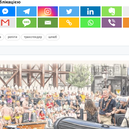
блікацією
а
релігія
трансгендер
шлюб