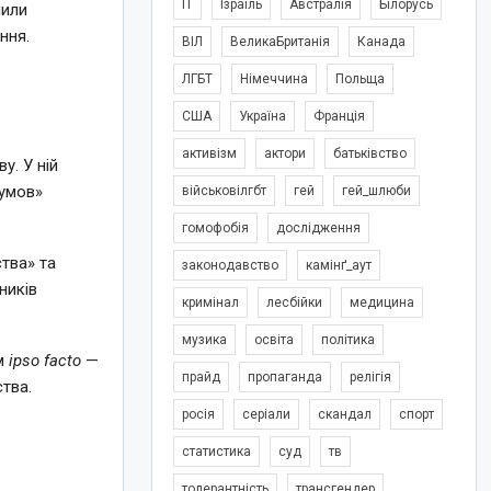
IT
Ізраїль
Австралія
Білорусь
лили
ння.
ВІЛ
ВеликаБританія
Канада
ЛГБТ
Німеччина
Польща
США
Україна
Франція
активізм
актори
батьківство
у. У ній
 умов»
військовілгбт
гей
гей_шлюби
гомофобія
дослідження
тва» та
законодавство
камінґ_аут
ників
кримінал
лесбійки
медицина
музика
освіта
політика
им
ipso facto
—
прайд
пропаганда
релігія
тва.
росія
серіали
скандал
спорт
статистика
суд
тв
толерантність
трансгендер