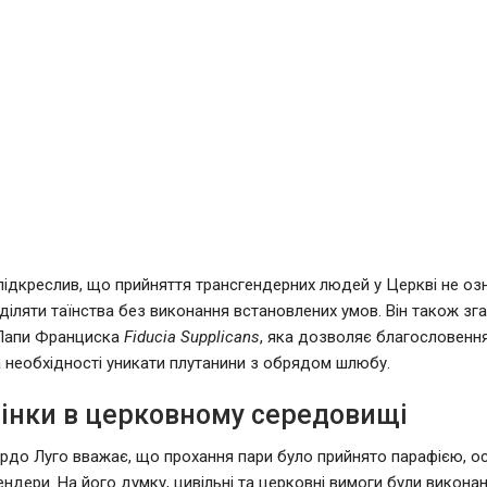
підкреслив, що прийняття трансгендерних людей у Церкві не оз
діляти таїнства без виконання встановлених умов. Він також зг
Папи Франциска
Fiducia Supplicans
, яка дозволяє благословення
 необхідності уникати плутанини з обрядом шлюбу.
цінки в церковному середовищі
ардо Луго вважає, що прохання пари було прийнято парафією, о
ендери. На його думку, цивільні та церковні вимоги були виконан