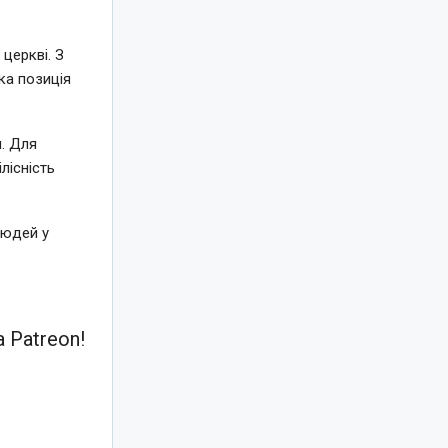
 церкві. З
ка позиція
. Для
лісність
людей у
 Patreon!