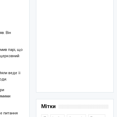
в. Він
мив парі, що
и церковний
яли веде її
юди.
при
димими
Мітки
це питання