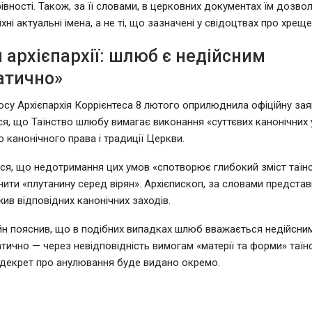
рівності. Також, за її словами, в церковних документах їм дозво
хні актуальні імена, а не ті, що зазначені у свідоцтвах про хреще
 архієпархії: шлюб є недійсним
атично»
осу Архієпархія Коррієнтеса 8 лютого оприлюднила офіційну заяв
я, що Таїнство шлюбу вимагає виконання «суттєвих канонічних
о канонічного права і традиції Церкви.
ься, що недотримання цих умов «спотворює глибокий зміст таїнс
ити «плутанину серед вірян». Архієпископ, за словами представ
вжив відповідних канонічних заходів.
н пояснив, що в подібних випадках шлюб вважається недійсн
тично — через невідповідність вимогам «матерії та форми» таїнс
декрет про анулювання буде видано окремо.