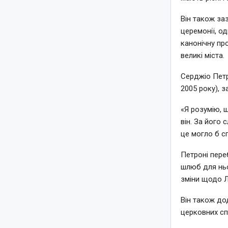
Він також за
церемонії, о
канонічну пр
великі міста.
Серджіо Петро
2005 року), з
«Я розумію, 
він. За його
це могло б с
Петроні пере
шлюб для ньо
зміни щодо Л
Він також до
церковних сп