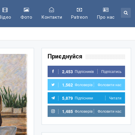
Відео
Фото
Контакти
Patreon
Про нас
Приєднуйся
2,453
Підпісників
Підпісатись
1,562
Фоловерів
Фоловити нас
5,879
Підпісники
Читати
1,485
Фоловерів
Фоловити нас