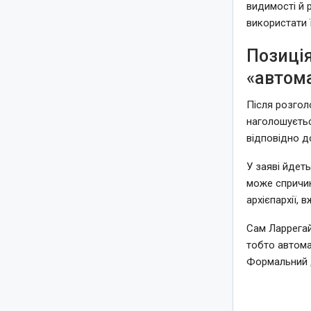
видимості й 
використати ї
Позиція
«автом
Після розгол
наголошуєтьс
відповідно д
У заяві йдет
може спричин
архієпархії, 
Сам Ларрегай
тобто автома
Формальний 