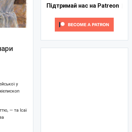
Підтримай нас на Patreon
пари
ейської у
рхієпископ
тю, — та Ісаї
за