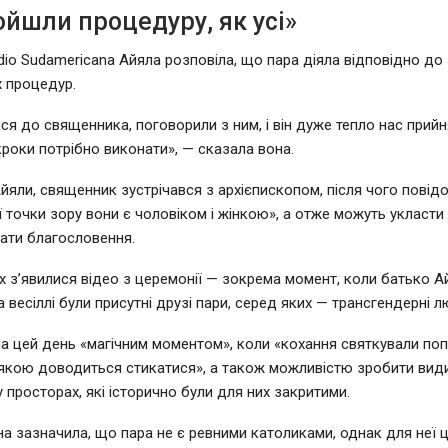
йшли процедуру, як усі»
adio Sudamericana Айяла розповіла, що пара діяла відповідно до
 процедур.
ся до священника, поговорили з ним, і він дуже тепло нас прийня
 кроки потрібно виконати», — сказала вона.
йяли, священник зустрічався з архієпископом, після чого повідо
ої точки зору вони є чоловіком і жінкою», а отже можуть укласт
ати благословення.
 з’явилися відео з церемонії — зокрема момент, коли батько Ай
а весіллі були присутні друзі пари, серед яких — трансгендерні л
а цей день «магічним моментом», коли «кохання святкували по
 якою доводиться стикатися», а також можливістю зробити ви
 просторах, які історично були для них закритими.
а зазначила, що пара не є ревними католиками, однак для неї 