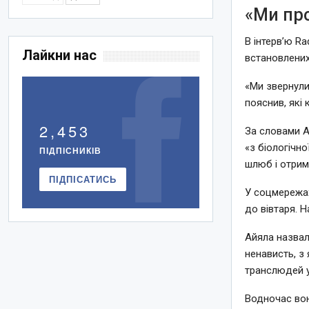
«Ми про
В інтерв’ю R
Лайкни нас
встановлених
«Ми звернули
пояснив, які
2,453
За словами А
«з біологічн
ПІДПІСНИКІВ
шлюб і отрим
ПІДПІСАТИСЬ
У соцмережах
до вівтаря. Н
Айяла назвал
ненависть, з
транслюдей у
Водночас вон