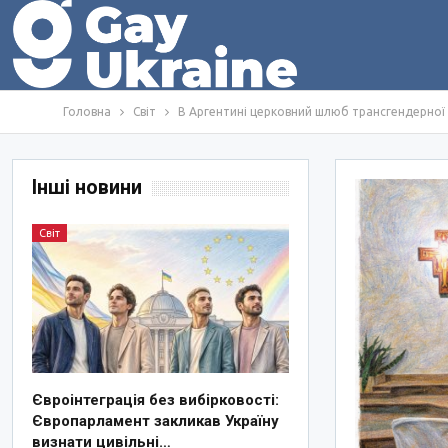
Головна
Світ
В Аргентині церковний шлюб трансгендерної 
Інші новини
Світ
Євроінтеграція без вибірковості:
Європарламент закликав Україну
визнати цивільні…