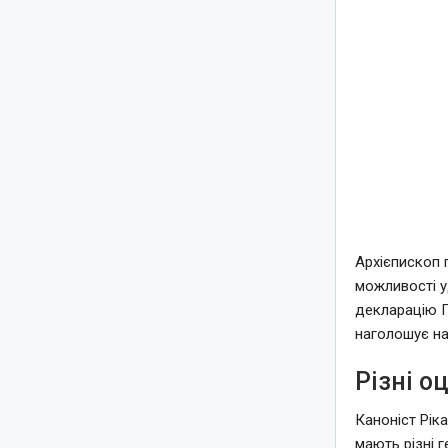
Архієпископ 
можливості у
декларацію 
наголошує на
Різні о
Каноніст Рік
мають різні г