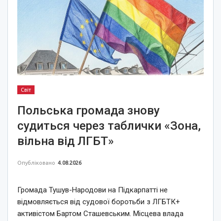
Світ
Польська громада знову
судиться через таблички «Зона,
вільна від ЛГБТ»
Опубліковано
4.08.2026
Громада Тушув-Народови на Підкарпатті не
відмовляється від судової боротьби з ЛГБТК+
активістом Бартом Сташевським. Місцева влада