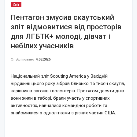
Світ
Пентагон змусив скаутський
зліт відмовитися від просторів
для ЛГБТК+ молоді, дівчат і
небілих учасників
Опубліковано
4.08.2026
Національний зліт Scouting America у Західній
Вірджинії цього року зібрав близько 15 тисяч скаутів,
керівників загонів і волонтерів. Протягом десяти днів
вони жили в таборі, брали участь у спортивних
активностях, навчалися командної роботи та
знайомилися з однолітками з різних частин США.