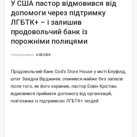
У США пастор відмовився від
допомоги через підтримку
ЛГБТК+ – і залишив
продовольчий банк із
порожніми полицями
Опубліковано
4.08.2026
Продовольчий банк God’s Store House у місті Блуфілд,
штат Західна Вірджинія, опинився майже без запасів
після того, як його керівник, пастор Елвін Крістіан,
відмовився приймати допомогу від організацій,
пов’язаних із підтримкою ЛГБТК+ людей.