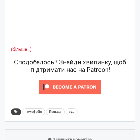
(більше…)
Сподобалось? Знайди хвилинку, щоб
підтримати нас на Patreon!
гомофобія
Польща
суд
Залишити коментар