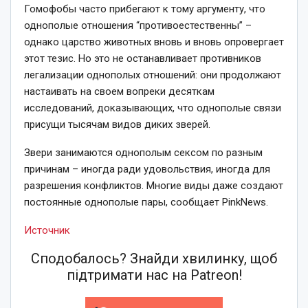
Гомофобы часто прибегают к тому аргументу, что
однополые отношения “противоестественны” –
однако царство животных вновь и вновь опровергает
этот тезис. Но это не останавливает противников
легализации однополых отношений: они продолжают
настаивать на своем вопреки десяткам
исследований, доказывающих, что однополые связи
присущи тысячам видов диких зверей.
Звери занимаются однополым сексом по разным
причинам – иногда ради удовольствия, иногда для
разрешения конфликтов. Многие виды даже создают
постоянные однополые пары, сообщает PinkNews.
Источник
Сподобалось? Знайди хвилинку, щоб
підтримати нас на Patreon!