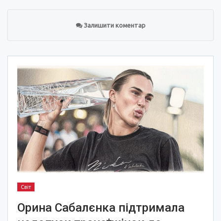
Залишити коментар
Світ
Орина Сабалєнка підтримала