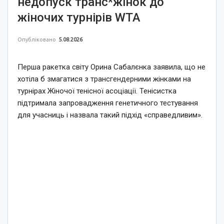
недопуск транс*жінок до
жіночих турнірів WTA
Опубліковано
5.08.2026
Перша ракетка світу Орина Сабалєнка заявила, що не
хотіла б змагатися з трансгендерними жінками на
турнірах Жіночої тенісної асоціації. Тенісистка
підтримала запровадження генетичного тестування
для учасниць і назвала такий підхід «справедливим».