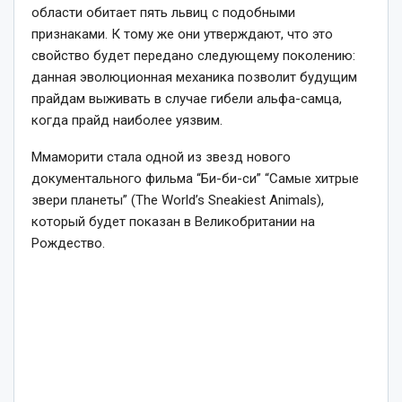
области обитает пять львиц с подобными
признаками. К тому же они утверждают, что это
свойство будет передано следующему поколению:
данная эволюционная механика позволит будущим
прайдам выживать в случае гибели альфа-самца,
когда прайд наиболее уязвим.
Ммаморити стала одной из звезд нового
документального фильма “Би-би-си” “Самые хитрые
звери планеты” (The World’s Sneakiest Animals),
который будет показан в Великобритании на
Рождество.