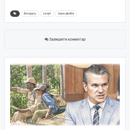
Білорусь
спорт
трансфобія
Залишити коментар