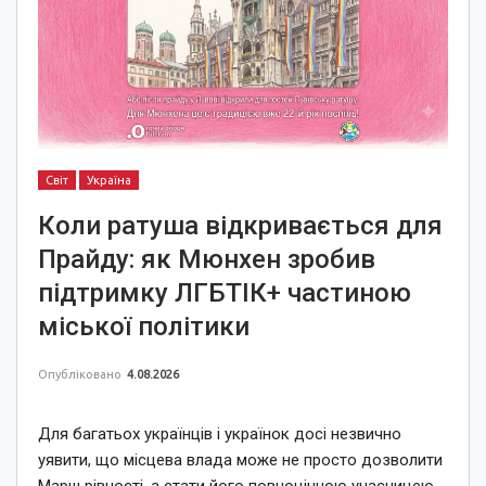
Світ
Україна
Коли ратуша відкривається для
Прайду: як Мюнхен зробив
підтримку ЛГБТІК+ частиною
міської політики
Опубліковано
4.08.2026
Для багатьох українців і українок досі незвично
уявити, що місцева влада може не просто дозволити
Марш рівності, а стати його повноцінною учасницею.