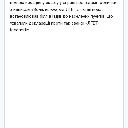
подала касаційну скаргу у справі про відомі таблички
з написом «Зона, вільна від ЛГБТ», які активіст
встановлював біля в’їздів до населених пунктів, що
ухвалили декларації проти так званої «ЛГБТ-
ідеології».