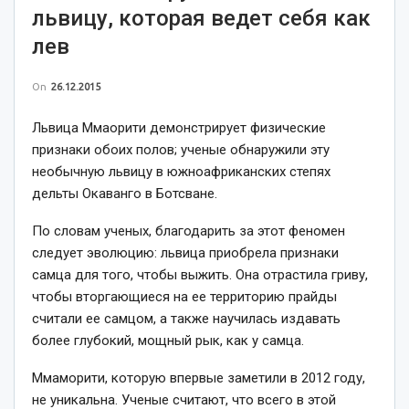
львицу, которая ведет себя как
лев
On
26.12.2015
Львица Ммаорити демонстрирует физические
признаки обоих полов; ученые обнаружили эту
необычную львицу в южноафриканских степях
дельты Окаванго в Ботсване.
По словам ученых, благодарить за этот феномен
следует эволюцию: львица приобрела признаки
самца для того, чтобы выжить. Она отрастила гриву,
чтобы вторгающиеся на ее территорию прайды
считали ее самцом, а также научилась издавать
более глубокий, мощный рык, как у самца.
Ммаморити, которую впервые заметили в 2012 году,
не уникальна. Ученые считают, что всего в этой