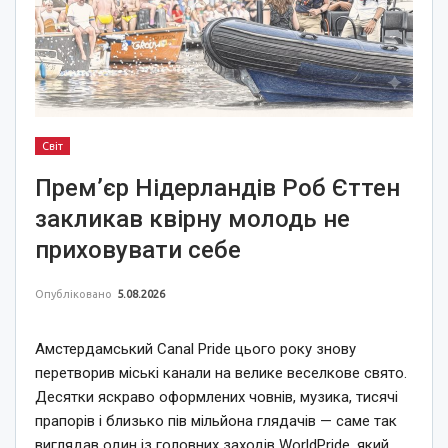
Світ
Прем’єр Нідерландів Роб Єттен
закликав квірну молодь не
приховувати себе
Опубліковано
5.08.2026
Амстердамський Canal Pride цього року знову
перетворив міські канали на велике веселкове свято.
Десятки яскраво оформлених човнів, музика, тисячі
прапорів і близько пів мільйона глядачів — саме так
виглядав один із головних заходів WorldPride, який