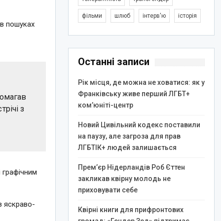
фільми
шлюб
інтерв'ю
історія
 в пошуках
Останні записи
Рік місця, де можна не ховатися: як у
Франківську живе перший ЛГБТ+
помагав
ком’юніті-центр
трічі з
Новий Цивільний кодекс поставили
на паузу, але загроза для прав
ЛГБТІК+ людей залишається
Прем’єр Нідерландів Роб Єттен
і графічним
закликав квірну молодь не
приховувати себе
з яскраво-
Квірні книги для прифронтових