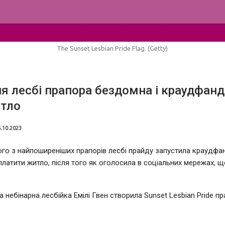
The Sunset Lesbian Pride Flag. (Getty)
я лесбі прапора бездомна і краудфанд
итло
.10.2023
го з найпоширеніших прапорів лесбі прайду запустила краудфа
латити житло, після того як оголосила в соціальних мережах, щ
 небінарна лесбійка Емілі Гвен створила Sunset Lesbian Pride пр