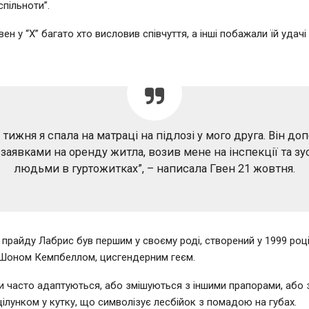
пільноти”.
ен у “Х” багато хто висловив співчуття, а інші побажали їй удачі
 тижня я спала на матраці на підлозі у мого друга. Він до
 заявками на оренду житла, возив мене на інспекції та зус
людьми в гуртожитках”, – написала Гвен 21 жовтня.
 прайду Лабрис був першим у своєму роді, створений у 1999 роц
Шоном Кемпбеллом, цисгендерним геєм.
и часто адаптуються, або змішуються з іншими прапорами, або 
ілунком у кутку, що символізує лесбійок з помадою на губах.