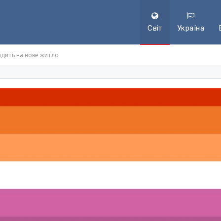
Світ
Україна
ндить на нове житло