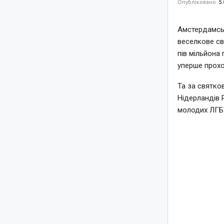
Опубліковано
5.
Амстердамськ
веселкове св
пів мільйона 
уперше прохо
Та за святко
Нідерландів 
молодих ЛГБТ