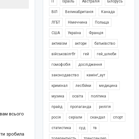
IT
Ізраїль
Австралія
Білорусь
ВІЛ
ВеликаБританія
Канада
ЛГБТ
Німеччина
Польща
США
Україна
Франція
активізм
актори
батьківство
військовілгбт
гей
гей_шлюби
гомофобія
дослідження
законодавство
камінґ_аут
кримінал
лесбійки
медицина
музика
освіта
політика
прайд
пропаганда
релігія
 вам всього
росія
серіали
скандал
спорт
статистика
суд
тв
 ти зробила
толерантність
трансгендер