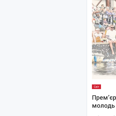
Світ
Прем’єр
молодь 