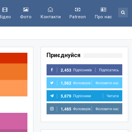
Відео
Фото
Контакти
Patreon
Про нас
Приєднуйся
2,453
Підпісників
Підпісатись
1,562
Фоловерів
Фоловити нас
5,879
Підпісники
Читати
1,485
Фоловерів
Фоловити нас