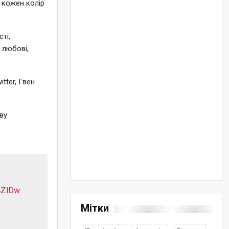
 кожен колір
ті,
 любові,
tter, Гвен
ву
4ZlDw
Мітки