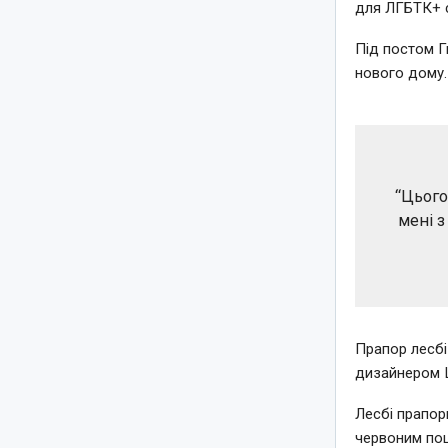
для ЛГБТК+ с
Під постом Гв
нового дому.
“Цього
мені з
Прапор лесбі
дизайнером 
Лесбі прапор
червоним поц