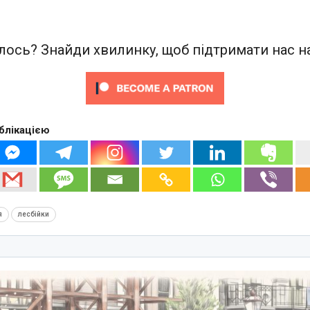
ось? Знайди хвилинку, щоб підтримати нас на
блікацією
я
лесбійки