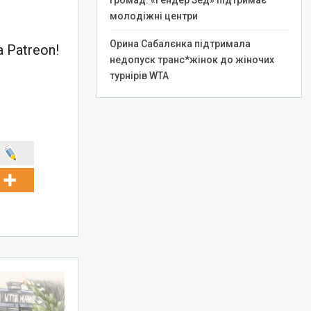
громад: «Гендер Зед» підтримає
молодіжні центри
Орина Сабалєнка підтримала
 Patreon!
недопуск транс*жінок до жіночих
турнірів WTA