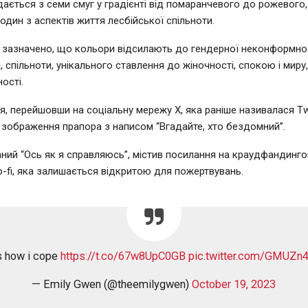
ається з семи смуг у градієнті від помаранчевого до рожевого,
один з аспектів життя лесбійської спільноти.
н зазначено, що кольори відсилають до гендерної неконформнос
 спільноти, унікального ставлення до жіночності, спокою і миру,
ності.
я, перейшовши на соціальну мережу X, яка раніше називалася Twi
 зображення прапора з написом “Вгадайте, хто бездомний”.
аний “Ось як я справляюсь”, містив посилання на краудфандинго
-fi, яка залишається відкритою для пожертвувань.
is how i cope
https://t.co/67w8UpC0GB
pic.twitter.com/GMUZn
— Emily Gwen (@theemilygwen)
October 19, 2023