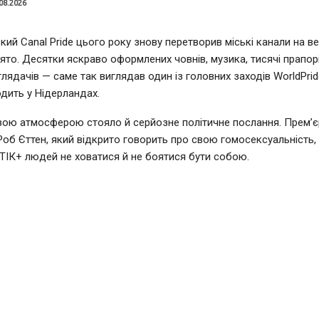
08.2026
ий Canal Pride цього року знову перетворив міські канали на в
ято. Десятки яскраво оформлених човнів, музика, тисячі прапорі
глядачів — саме так виглядав один із головних заходів WorldPrid
дить у Нідерландах.
вою атмосферою стояло й серйозне політичне послання. Прем’єр
Роб Єттен, який відкрито говорить про свою гомосексуальність,
ІК+ людей не ховатися й не боятися бути собою.