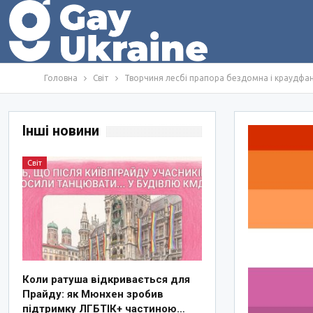
Головна
Світ
Творчиня лесбі прапора бездомна і краудфа
Інші новини
Світ
Коли ратуша відкривається для
Прайду: як Мюнхен зробив
підтримку ЛГБТІК+ частиною…