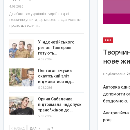
4.08.2026
Для багатьох українців і українок досі
незвично уявити, що місцева влада може не
просто дозволити…
Світ
У індонезійського
регіоні Тангеранг
Творчин
готують…
нове ж
4.08.2026
Пентагон змусив
Опубліковано
26
скаутський зліт
відмовитися від…
Авторка одно
5.08.2026
допомогти оп
Орина Сабалєнка
бездомною.
підтримала недопуск
транс*жінок до…
Австралійська
5.08.2026
році.
НАЗАД
ДАЛІ
1 из 7