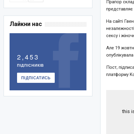
Прапор склад
представляє 
На сайті Гве
Лайкни нас
незалежності,
сексу і жіноч
Але 19 жовтн
2,453
опублікувала
ПІДПІСНИКІВ
Пост, підпис
платформу Ko
ПІДПІСАТИСЬ
this 