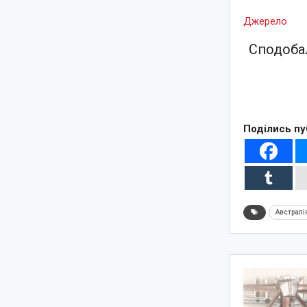
Джерело
Сподобал
Поділись пу
Австралі