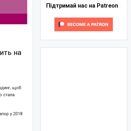
Підтримай нас на Patreon
ить на
ндинг, щоб
о стала
апор у 2018