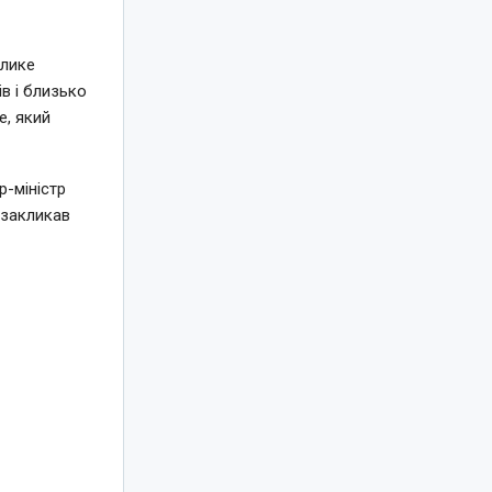
елике
в і близько
e, який
-міністр
 закликав