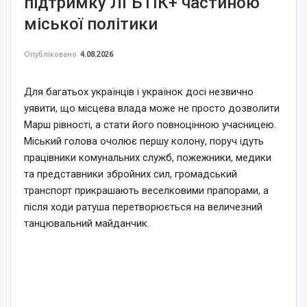
підтримку ЛГБТІК+ частиною
міської політики
Опубліковано
4.08.2026
Для багатьох українців і українок досі незвично
уявити, що місцева влада може не просто дозволити
Марш рівності, а стати його повноцінною учасницею.
Міський голова очолює першу колону, поруч ідуть
працівники комунальних служб, пожежники, медики
та представники збройних сил, громадський
транспорт прикрашають веселковими прапорами, а
після ходи ратуша перетворюється на величезний
танцювальний майданчик.