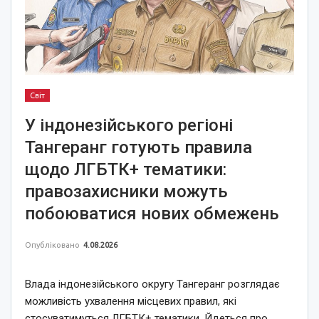
Світ
У індонезійського регіоні
Тангеранг готують правила
щодо ЛГБТК+ тематики:
правозахисники можуть
побоюватися нових обмежень
Опубліковано
4.08.2026
Влада індонезійського округу Тангеранг розглядає
можливість ухвалення місцевих правил, які
стосуватимуться ЛГБТК+ тематики. Йдеться про