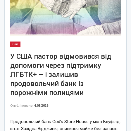
Світ
У США пастор відмовився від
допомоги через підтримку
ЛГБТК+ – і залишив
продовольчий банк із
порожніми полицями
Опубліковано
4.08.2026
Продовольчий банк God’s Store House у місті Блуфілд,
штат Західна Вірджинія, опинився майже без запасів