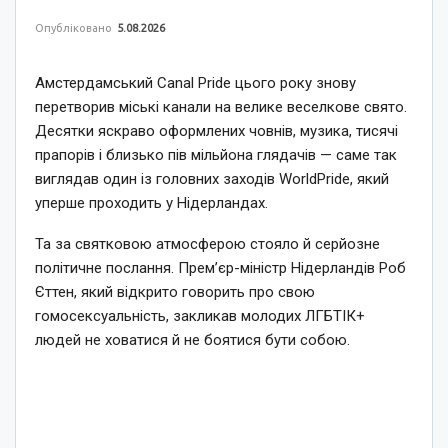
Опубліковано
5.08.2026
Амстердамський Canal Pride цього року знову
перетворив міські канали на велике веселкове свято.
Десятки яскраво оформлених човнів, музика, тисячі
прапорів і близько пів мільйона глядачів — саме так
виглядав один із головних заходів WorldPride, який
уперше проходить у Нідерландах.
Та за святковою атмосферою стояло й серйозне
політичне послання. Прем’єр-міністр Нідерландів Роб
Єттен, який відкрито говорить про свою
гомосексуальність, закликав молодих ЛГБТІК+
людей не ховатися й не боятися бути собою.