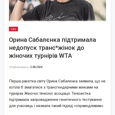
Світ
Орина Сабалєнка підтримала
недопуск транс*жінок до
жіночих турнірів WTA
Опубліковано
5.08.2026
Перша ракетка світу Орина Сабалєнка заявила, що не
хотіла б змагатися з трансгендерними жінками на
турнірах Жіночої тенісної асоціації. Тенісистка
підтримала запровадження генетичного тестування
для учасниць і назвала такий підхід «справедливим».