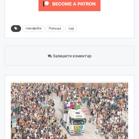
гомофобія
Польща
суд
Залишити коментар