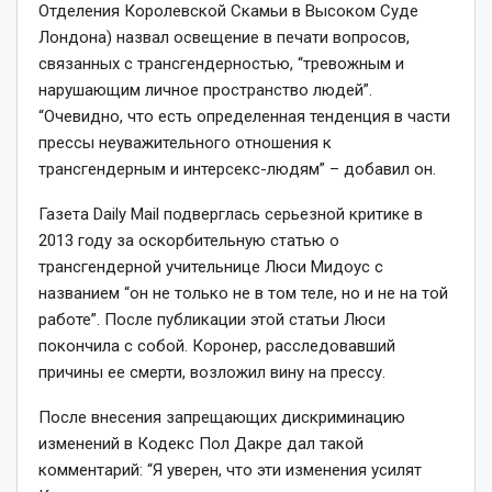
Отделения Королевской Скамьи в Высоком Суде
Лондона) назвал освещение в печати вопросов,
связанных с трансгендерностью, “тревожным и
нарушающим личное пространство людей”.
“Очевидно, что есть определенная тенденция в части
прессы неуважительного отношения к
трансгендерным и интерсекс-людям” – добавил он.
Газета Daily Mail подверглась серьезной критике в
2013 году за оскорбительную статью о
трансгендерной учительнице Люси Мидоус с
названием “он не только не в том теле, но и не на той
работе”. После публикации этой статьи Люси
покончила с собой. Коронер, расследовавший
причины ее смерти, возложил вину на прессу.
После внесения запрещающих дискриминацию
изменений в Кодекс Пол Дакре дал такой
комментарий: “Я уверен, что эти изменения усилят