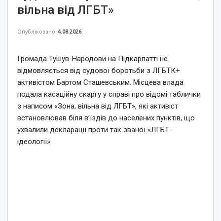
вільна від ЛГБТ»
Опубліковано
4.08.2026
Громада Тушув-Народови на Підкарпатті не
відмовляється від судової боротьби з ЛГБТК+
активістом Бартом Сташевським. Місцева влада
подала касаційну скаргу у справі про відомі таблички
з написом «Зона, вільна від ЛГБТ», які активіст
встановлював біля в’їздів до населених пунктів, що
ухвалили декларації проти так званої «ЛГБТ-
ідеології».