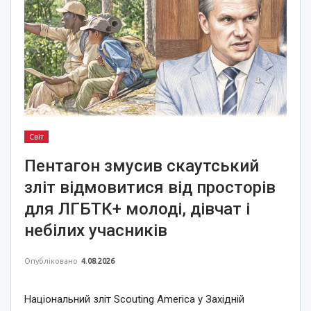
Світ
Пентагон змусив скаутський
зліт відмовитися від просторів
для ЛГБТК+ молоді, дівчат і
небілих учасників
Опубліковано
4.08.2026
Національний зліт Scouting America у Західній