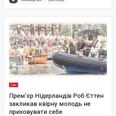
ВеликаБританія
трансгендер
Світ
Прем’єр Нідерландів Роб Єттен
закликав квірну молодь не
приховувати себе