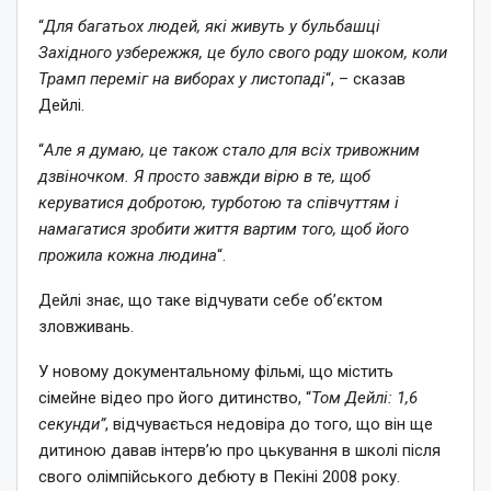
“
Для багатьох людей, які живуть у бульбашці
Західного узбережжя, це було свого роду шоком, коли
Трамп переміг на виборах у листопаді
“, – сказав
Дейлі.
“
Але я думаю, це також стало для всіх тривожним
дзвіночком. Я просто завжди вірю в те, щоб
керуватися добротою, турботою та співчуттям і
намагатися зробити життя вартим того, щоб його
прожила кожна людина
“.
Дейлі знає, що таке відчувати себе об’єктом
зловживань.
У новому документальному фільмі, що містить
сімейне відео про його дитинство, “
Том Дейлі: 1,6
секунди”
, відчувається недовіра до того, що він ще
дитиною давав інтерв’ю про цькування в школі після
свого олімпійського дебюту в Пекіні 2008 року.