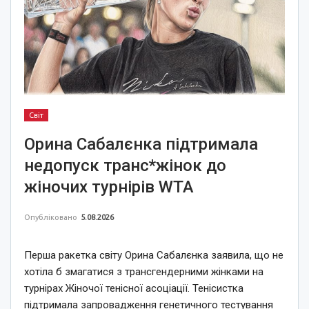
Світ
Орина Сабалєнка підтримала
недопуск транс*жінок до
жіночих турнірів WTA
Опубліковано
5.08.2026
Перша ракетка світу Орина Сабалєнка заявила, що не
хотіла б змагатися з трансгендерними жінками на
турнірах Жіночої тенісної асоціації. Тенісистка
підтримала запровадження генетичного тестування