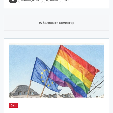
законодавство
Індонезія
ЛГБТ
Залишити коментар
Світ