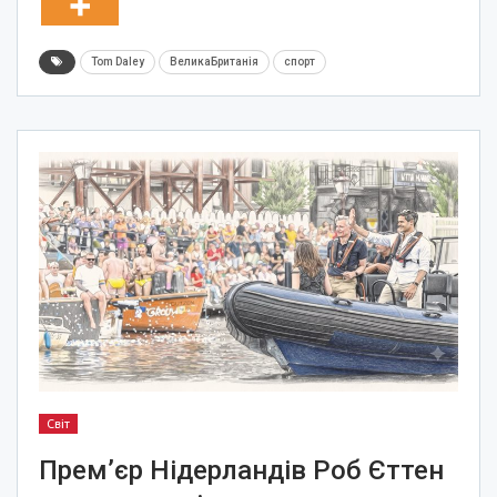
Tom Daley
ВеликаБританія
спорт
Світ
Прем’єр Нідерландів Роб Єттен