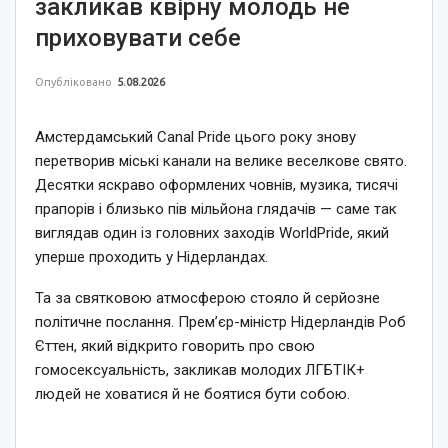
закликав квірну молодь не
приховувати себе
Опубліковано
5.08.2026
Амстердамський Canal Pride цього року знову
перетворив міські канали на велике веселкове свято.
Десятки яскраво оформлених човнів, музика, тисячі
прапорів і близько пів мільйона глядачів — саме так
виглядав один із головних заходів WorldPride, який
уперше проходить у Нідерландах.
Та за святковою атмосферою стояло й серйозне
політичне послання. Прем’єр-міністр Нідерландів Роб
Єттен, який відкрито говорить про свою
гомосексуальність, закликав молодих ЛГБТІК+
людей не ховатися й не боятися бути собою.