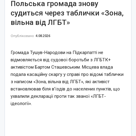
Польська громада знову
судиться через таблички «Зона,
вільна від ЛГБТ»
Опубліковано
4.08.2026
Громада Тушув-Народови на Підкарпатті не
відмовляється від судової боротьби з ЛГБТК+
активістом Бартом Сташевським. Місцева влада
подала касаційну скаргу у справі про відомі таблички
з написом «Зона, вільна від ЛГБТ», які активіст
встановлював біля в’їздів до населених пунктів, що
ухвалили декларації проти так званої «ЛГБТ-
ідеології».