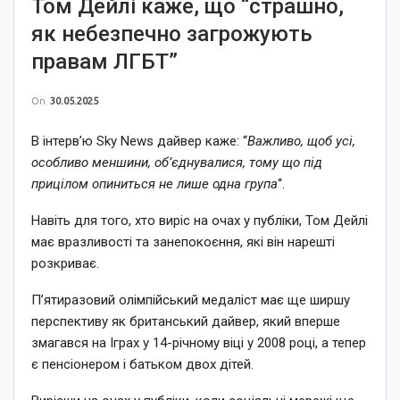
Том Дейлі каже, що “страшно,
як небезпечно загрожують
правам ЛГБТ”
On
30.05.2025
В інтерв’ю Sky News дайвер каже: “
Важливо, щоб усі,
особливо меншини, об’єднувалися, тому що під
прицілом опиниться не лише одна група
“.
Навіть для того, хто виріс на очах у публіки, Том Дейлі
має вразливості та занепокоєння, які він нарешті
розкриває.
П’ятиразовий олімпійський медаліст має ще ширшу
перспективу як британський дайвер, який вперше
змагався на Іграх у 14-річному віці у 2008 році, а тепер
є пенсіонером і батьком двох дітей.