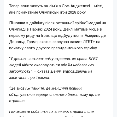
Тепер вони живуть як сім’я в Лос-Анджелесі – місті,
яке прийматиме Олімпійські ігри 2028 року.
Пішовши з дайвінгу після останньої срібної медалі на
Олімпіаді в Парижі 2024 року, Дейлі матиме місце в
першому ряду на Іграх, що відбудуться в Америці, де
Дональд Трамп, схоже, скасував захист ЛГБТ+ на
початку свого другого президентського терміну.
“
У деяких частинах світу страшно, як права ЛГБТ-
людей нібито скасовуються або їм небезпечно
загрожують”, – сказав Дейлі, відповідаючи на
запитання про Трампа.
“Це знову ж таки те, де меншини повинні
об’єднуватися заради спільного блага, тому що це
страшно.
І ви можете побачити, як зникають права інших