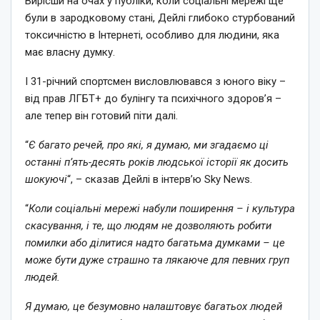
Вирісши на очах у публіки, коли соціальні мережі ще
були в зародковому стані, Дейлі глибоко стурбований
токсичністю в Інтернеті, особливо для людини, яка
має власну думку.
І 31-річний спортсмен висловлювався з юного віку –
від прав ЛГБТ+ до булінгу та психічного здоров’я –
але тепер він готовий піти далі.
“
Є багато речей, про які, я думаю, ми згадаємо ці
останні п’ять-десять років людської історії як досить
шокуючі
“, – сказав Дейлі в інтерв’ю Sky News.
“
Коли соціальні мережі набули поширення – і культура
скасування, і те, що людям не дозволяють робити
помилки або ділитися надто багатьма думками – це
може бути дуже страшно та лякаюче для певних груп
людей.
Я думаю, це безумовно налаштовує багатьох людей