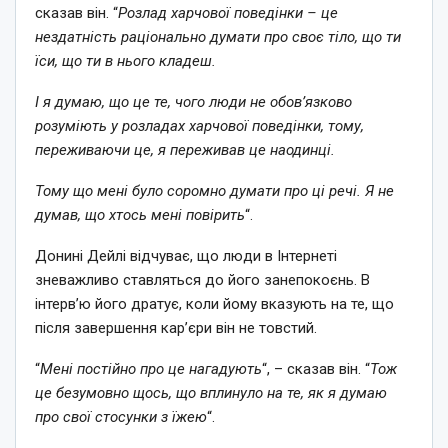
сказав він. “
Розлад харчової поведінки – це
нездатність раціонально думати про своє тіло, що ти
їси, що ти в нього кладеш.
І я думаю, що це те, чого люди не обов’язково
розуміють у розладах харчової поведінки, тому,
переживаючи це, я переживав це наодинці.
Тому що мені було соромно думати про ці речі. Я не
думав, що хтось мені повірить
“.
Донині Дейлі відчуває, що люди в Інтернеті
зневажливо ставляться до його занепокоєнь. В
інтерв’ю його дратує, коли йому вказують на те, що
після завершення кар’єри він не товстий.
“
Мені постійно про це нагадують
“, – сказав він. “
Тож
це безумовно щось, що вплинуло на те, як я думаю
про свої стосунки з їжею
“.