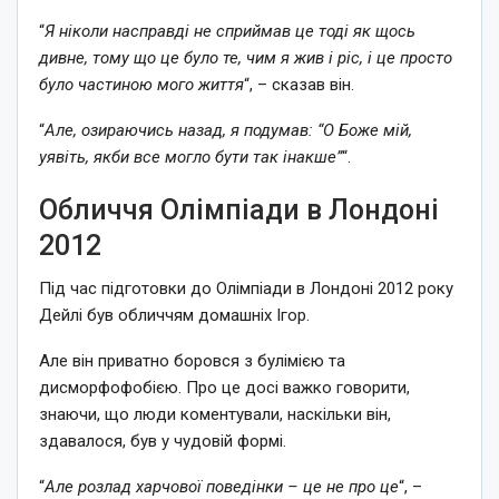
“
Я ніколи насправді не сприймав це тоді як щось
дивне, тому що це було те, чим я жив і ріс, і це просто
було частиною мого життя
“, – сказав він.
“
Але, озираючись назад, я подумав: “О Боже мій,
уявіть, якби все могло бути так інакше”
“.
Обличчя Олімпіади в Лондоні
2012
Під час підготовки до Олімпіади в Лондоні 2012 року
Дейлі був обличчям домашніх Ігор.
Але він приватно боровся з булімією та
дисморфофобією. Про це досі важко говорити,
знаючи, що люди коментували, наскільки він,
здавалося, був у чудовій формі.
“
Але розлад харчової поведінки – це не про це
“, –