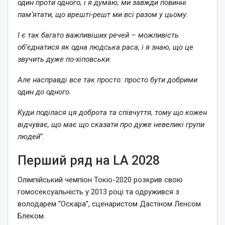
один проти одного, і я думаю, ми завжди повинні
пам’ятати, що врешті-решт ми всі разом у цьому.
І є так багато важливіших речей – можливість
об’єднатися як одна людська раса, і я знаю, що це
звучить дуже по-хіповськи.
Але насправді все так просто: просто бути добрими
один до одного.
Куди поділася ця доброта та співчуття, тому що кожен
відчуває, що має що сказати про дуже невеликі групи
людей
“.
Перший ряд на LA 2028
Олімпійський чемпіон Токіо-2020 розкрив свою
гомосексуальність у 2013 році та одружився з
володарем “Оскара”, сценаристом Дастіном Ленсом
Блеком.