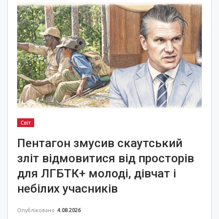
Світ
Пентагон змусив скаутський
зліт відмовитися від просторів
для ЛГБТК+ молоді, дівчат і
небілих учасників
Опубліковано
4.08.2026