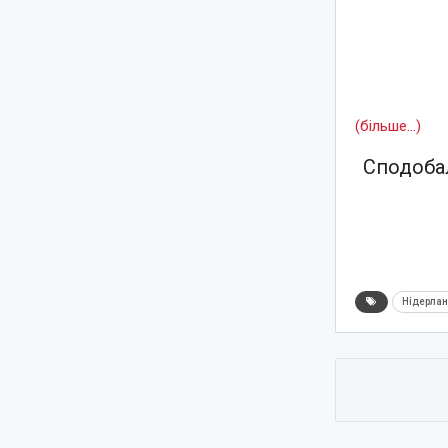
(більше…)
Сподобал
Нідерла