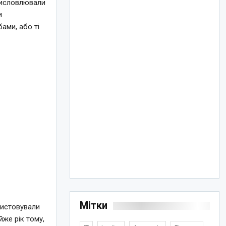
 висловлювали
и
ами, або ті
Мітки
ристовували
йже рік тому,