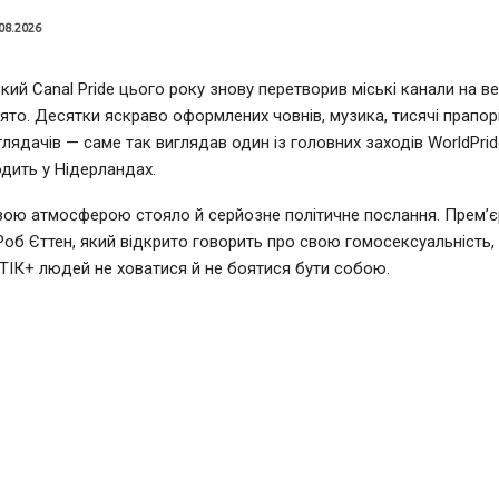
08.2026
ий Canal Pride цього року знову перетворив міські канали на в
ято. Десятки яскраво оформлених човнів, музика, тисячі прапорі
глядачів — саме так виглядав один із головних заходів WorldPrid
дить у Нідерландах.
вою атмосферою стояло й серйозне політичне послання. Прем’єр
Роб Єттен, який відкрито говорить про свою гомосексуальність,
ІК+ людей не ховатися й не боятися бути собою.