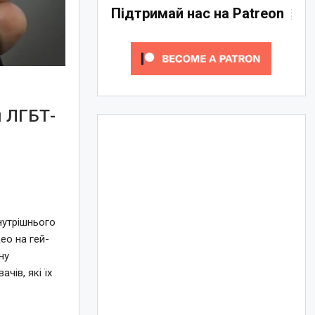
Підтримай нас на Patreon
я ЛГБТ-
о
нутрішнього
ео на гей-
ну
чів, які їх