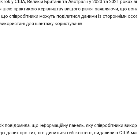
ikTok у США, Великій Британії та Австралії у 2020 та 2021 роках
 цією практикою керівництву вищого рівня, заявляючи, що вон
що співробітники можуть поділитися даними із сторонніми особ
використані для шантажу користувачів.
ok повідомила, що інформаційну панель, яку співробітники вико
до даних про тих, хто дивиться гей-контент, видалили в США ма