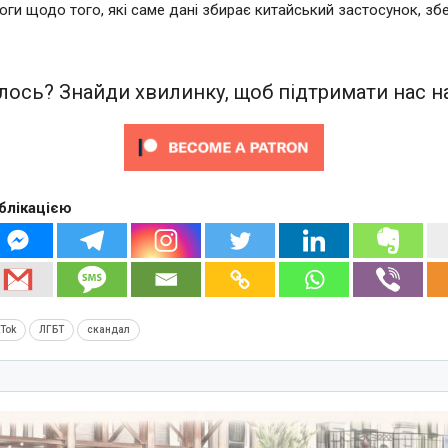
оги щодо того, які саме дані збирає китайський застосунок, збе
ось? Знайди хвилинку, щоб підтримати нас на
блікацією
kTok
ЛГБТ
скандал