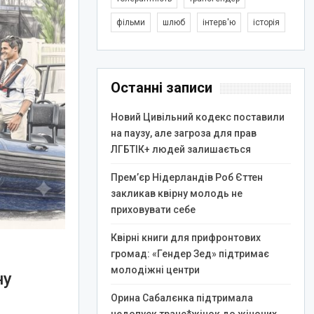
фільми
шлюб
інтерв'ю
історія
Останні записи
Новий Цивільний кодекс поставили
на паузу, але загроза для прав
ЛГБТІК+ людей залишається
Прем’єр Нідерландів Роб Єттен
закликав квірну молодь не
приховувати себе
Квірні книги для прифронтових
громад: «Гендер Зед» підтримає
молодіжні центри
ну
Орина Сабалєнка підтримала