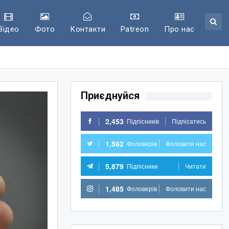
Відео
Фото
Контакти
Patreon
Про нас
Приєднуйся
2,453
Підпісників
Підпісатись
1,562
Фоловерів
Фоловити нас
5,879
Підпісники
Читати
1,485
Фоловерів
Фоловити нас