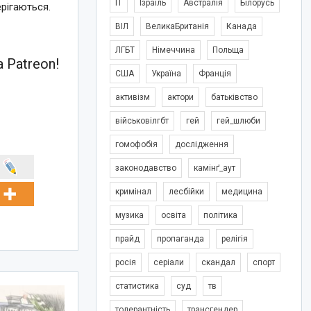
IT
Ізраїль
Австралія
Білорусь
рігаються.
ВІЛ
ВеликаБританія
Канада
ЛГБТ
Німеччина
Польща
 Patreon!
США
Україна
Франція
активізм
актори
батьківство
військовілгбт
гей
гей_шлюби
гомофобія
дослідження
законодавство
камінґ_аут
кримінал
лесбійки
медицина
музика
освіта
політика
прайд
пропаганда
релігія
росія
серіали
скандал
спорт
статистика
суд
тв
толерантність
трансгендер