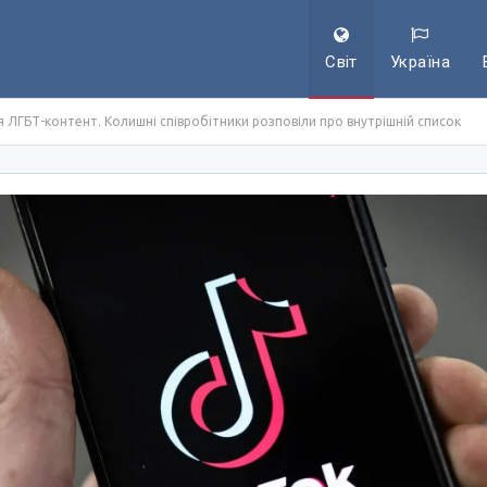
Світ
Україна
 ЛГБТ-контент. Колишні співробітники розповіли про внутрішній список