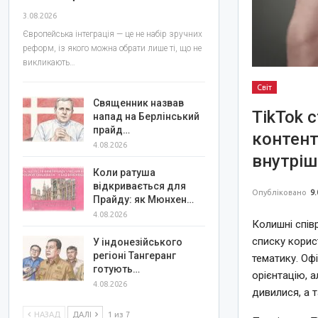
3.08.2026
Європейська інтеграція — це не набір зручних
реформ, із якого можна обрати лише ті, що не
викликають…
Світ
Священник назвав
TikTok 
напад на Берлінський
прайд…
контент
4.08.2026
внутріш
Коли ратуша
відкривається для
Опубліковано
9.
Прайду: як Мюнхен…
4.08.2026
Колишні спів
списку корис
У індонезійського
регіоні Тангеранг
тематику. Оф
готують…
орієнтацію, а
4.08.2026
дивилися, а т
НАЗАД
ДАЛІ
1 из 7