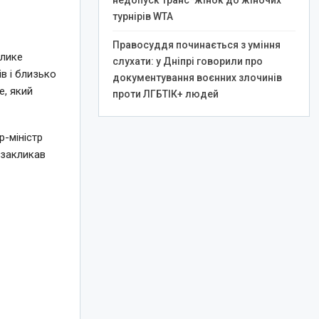
недопуск транс*жінок до жіночих
турнірів WTA
Правосуддя починається з уміння
елике
слухати: у Дніпрі говорили про
в і близько
документування воєнних злочинів
e, який
проти ЛГБТІК+ людей
-міністр
 закликав