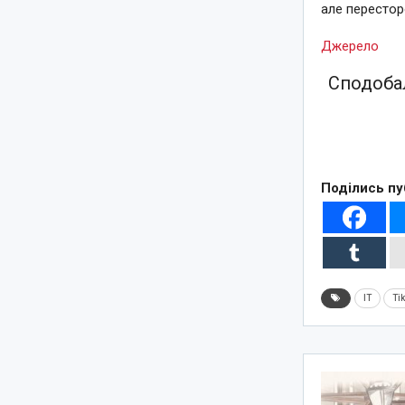
але перестор
Джерело
Сподобал
Поділись пу
IT
Ti