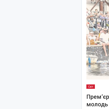
Світ
Прем’єр
молодь 