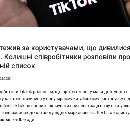
стежив за користувачами, що дивилис
. Колишні співробітники розповіли пр
ній список
05.2023
робітники TikTok розповіли, що протягом року мали доступ до в
тувачів, які дивилися у популярному китайському застосунку від
іційно TikTok не просить вказувати при реєстрації вашу сексуаль
ле він заносив до каталогу відео, марковані як ЛГБТ, та користува
акож їхні ID-коди.