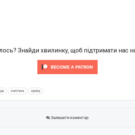
ось? Знайди хвилинку, щоб підтримати нас на
нди
політика
прайд
Залишити коментар