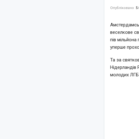
Опубліковано
5.
Амстердамськ
веселкове св
пів мільйона 
уперше прохо
Та за святко
Нідерландів 
молодих ЛГБТ