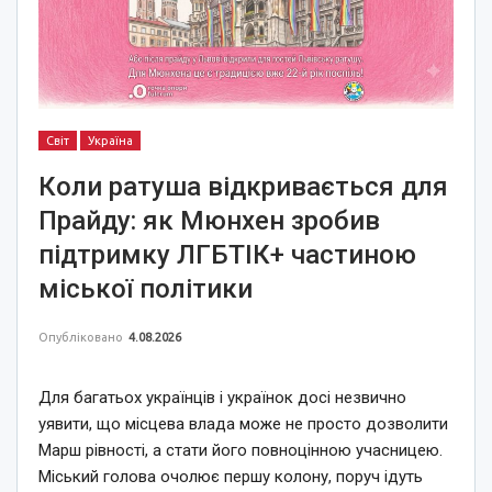
Світ
Україна
Коли ратуша відкривається для
Прайду: як Мюнхен зробив
підтримку ЛГБТІК+ частиною
міської політики
Опубліковано
4.08.2026
Для багатьох українців і українок досі незвично
уявити, що місцева влада може не просто дозволити
Марш рівності, а стати його повноцінною учасницею.
Міський голова очолює першу колону, поруч ідуть