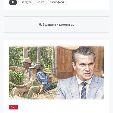
Білорусь
спорт
трансфобія
Залишити коментар
Світ