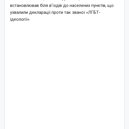
встановлював біля в’їздів до населених пунктів, що
ухвалили декларації проти так званої «ЛГБТ-
ідеології».