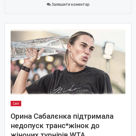
Залишити коментар
Світ
Орина Сабалєнка підтримала
недопуск транс*жінок до
жіночих турнірів WTA