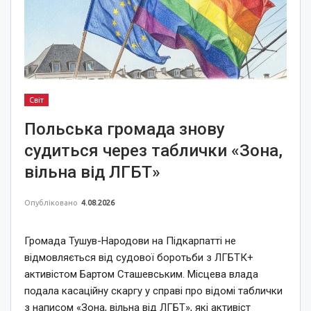
Світ
Польська громада знову
судиться через таблички «Зона,
вільна від ЛГБТ»
Опубліковано
4.08.2026
Громада Тушув-Народови на Підкарпатті не
відмовляється від судової боротьби з ЛГБТК+
активістом Бартом Сташевським. Місцева влада
подала касаційну скаргу у справі про відомі таблички
з написом «Зона, вільна від ЛГБТ», які активіст