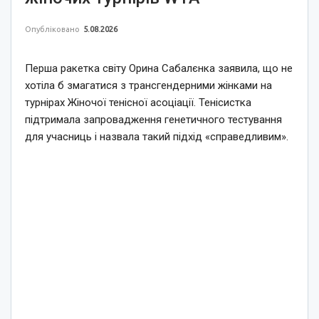
Опубліковано
5.08.2026
Перша ракетка світу Орина Сабалєнка заявила, що не
хотіла б змагатися з трансгендерними жінками на
турнірах Жіночої тенісної асоціації. Тенісистка
підтримала запровадження генетичного тестування
для учасниць і назвала такий підхід «справедливим».