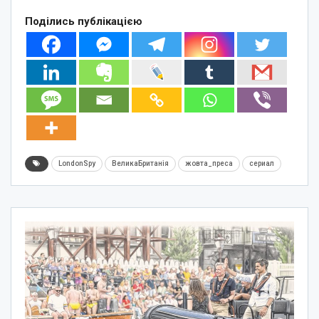
Поділись публікацією
LondonSpy
ВеликаБританія
жовта_преса
сериал