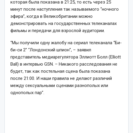
которая была показана в 21:25, то есть через 25
минут после наступления так называемого “ночного
эфира”, когда в Великобритании можно
демонстрировать на государственных телеканалах
фильмы и передачи для взрослой аудитории.
“Мы получили одну жалобу на сериал телеканала “Би-
би-си 2” “Лондонский шпион”
, – заявил
представитель медиарегулятора Эллиотт Болл (Elliott
Ball) в интервью GSN. –
Никакого расследования не
будет, так как постельная сцена была показана
после 21:00. И наши правила не делают различий
между сексуальными сценами разнополых или
однополых пар”.