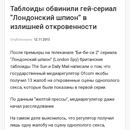
Таблоиды обвинили гей-сериал
“Лондонский шпион” в
излишней откровенности
Опубліковано
12.11.2015
После премьеры на телеканале “Би-би-си 2” сериала
“Лондонский шпион” (London Spy) британские
таблоиды The Sun и Daily Mail написали о том, что
государственный медиарегулятор Ofcom якобы
получил 13 жалоб на откровенные сцены однополого
секса, которые были показаны в первой серии.
По данным “желтой прессы”, медиарегулятор даже
начал расследование.
На самом деле выяснилось, что регулятор получил
лишь одну жалобу на сцену однополого секса,