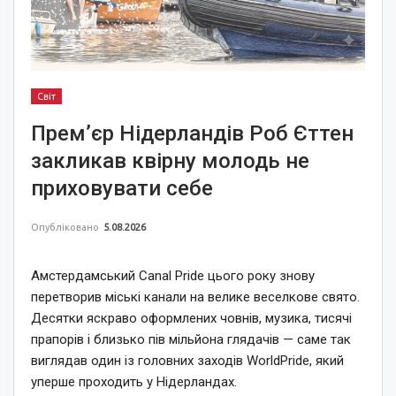
Світ
Прем’єр Нідерландів Роб Єттен
закликав квірну молодь не
приховувати себе
Опубліковано
5.08.2026
Амстердамський Canal Pride цього року знову
перетворив міські канали на велике веселкове свято.
Десятки яскраво оформлених човнів, музика, тисячі
прапорів і близько пів мільйона глядачів — саме так
виглядав один із головних заходів WorldPride, який
уперше проходить у Нідерландах.