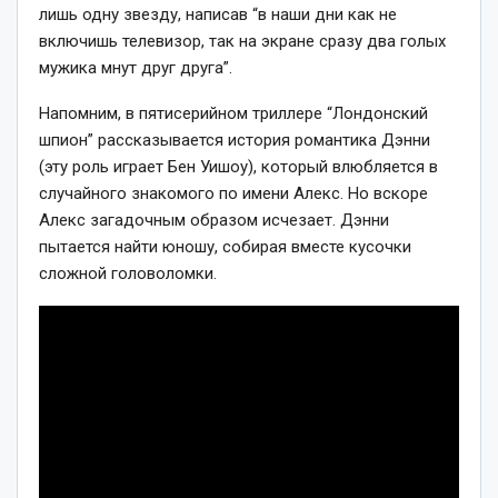
лишь одну звезду, написав
“в наши дни как не
включишь телевизор, так на экране сразу два голых
мужика мнут друг друга”.
Напомним, в пятисерийном триллере “Лондонский
шпион” рассказывается история романтика Дэнни
(эту роль играет Бен Уишоу), который влюбляется в
случайного знакомого по имени Алекс. Но вскоре
Алекс загадочным образом исчезает. Дэнни
пытается найти юношу, собирая вместе кусочки
сложной головоломки.