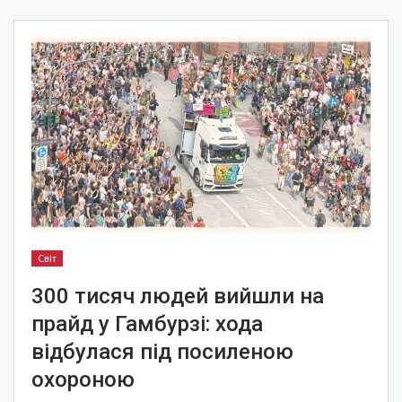
Світ
300 тисяч людей вийшли на
прайд у Гамбурзі: хода
відбулася під посиленою
охороною