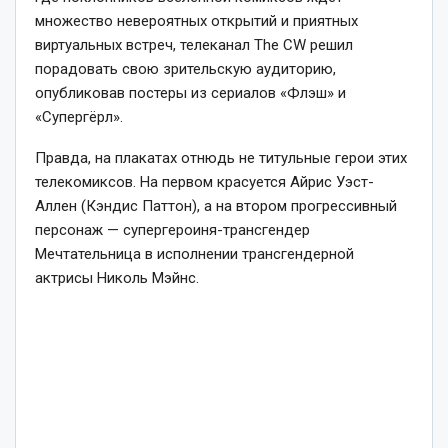
множество невероятных открытий и приятных
виртуальных встреч, телеканал The CW решил
порадовать свою зрительскую аудиторию,
опубликовав постеры из сериалов «Флэш» и
«Супергёрл».
Правда, на плакатах отнюдь не титульные герои этих
телекомиксов. На первом красуется Айрис Уэст-
Аллен (Кэндис Паттон), а на втором прогрессивный
персонаж — супергероиня-трансгендер
Мечтательница в исполнении трансгендерной
актрисы Николь Мэйнс.