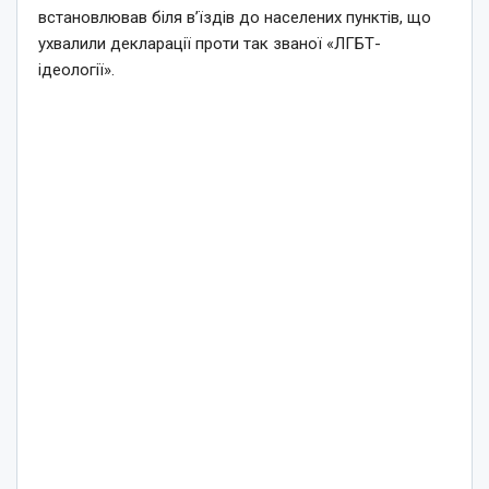
встановлював біля в’їздів до населених пунктів, що
ухвалили декларації проти так званої «ЛГБТ-
ідеології».