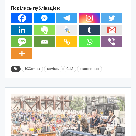
Поділись публікацією
DCComics
комікси
США
трансгендер