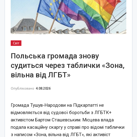
Світ
Польська громада знову
судиться через таблички «Зона,
вільна від ЛГБТ»
Опубліковано
4.08.2026
Громада Тушув-Народови на Підкарпатті не
відмовляється від судової боротьби з ЛГБТК+
активістом Бартом Сташевським. Місцева влада
подала касаційну скаргу у справі про відомі таблички
з написом «Зона, вільна від ЛГБТ», які активіст