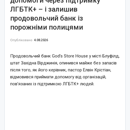
допомоги через підтримку
ЛГБТК+ – і залишив
продовольчий банк із
порожніми полицями
Опубліковано
4.08.2026
Продовольчий банк God’s Store House у місті Блуфілд,
штат Західна Вірджинія, опинився майже без запасів
після того, як його керівник, пастор Елвін Крістіан,
відмовився приймати допомогу від організацій,
пов’язаних із підтримкою ЛГБТК+ людей.