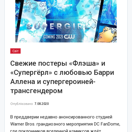
Світ
Свежие постеры «Флэша» и
«Супергёрл» с любовью Барри
Аллена и супергероиней-
трансгендером
Опубліковано
7.08.2020
В преддверии недавно анонсированного студией
Warner Bros. грандиозного мероприятия DC FanDome,
где поклонников вселенной комиксов ждёт