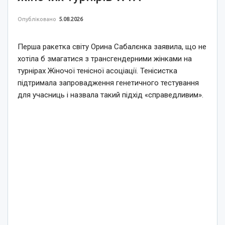
Опубліковано
5.08.2026
Перша ракетка світу Орина Сабалєнка заявила, що не
хотіла б змагатися з трансгендерними жінками на
турнірах Жіночої тенісної асоціації. Тенісистка
підтримала запровадження генетичного тестування
для учасниць і назвала такий підхід «справедливим».