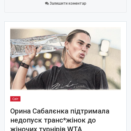
Залишити коментар
Світ
Орина Сабалєнка підтримала
недопуск транс*жінок до
жіночих турнірів WTA