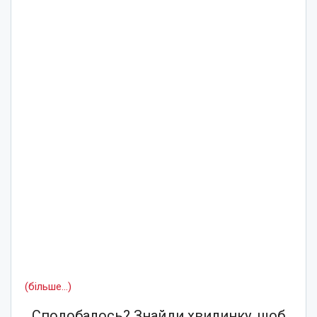
(більше…)
Сподобалось? Знайди хвилинку, щоб