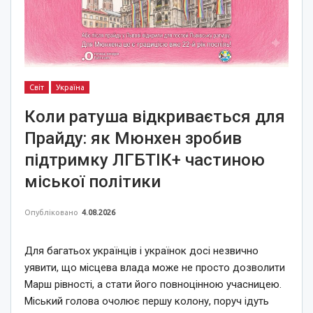
Світ
Україна
Коли ратуша відкривається для
Прайду: як Мюнхен зробив
підтримку ЛГБТІК+ частиною
міської політики
Опубліковано
4.08.2026
Для багатьох українців і українок досі незвично
уявити, що місцева влада може не просто дозволити
Марш рівності, а стати його повноцінною учасницею.
Міський голова очолює першу колону, поруч ідуть