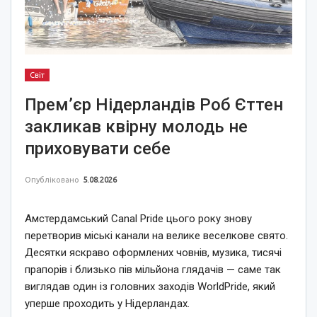
Світ
Прем’єр Нідерландів Роб Єттен
закликав квірну молодь не
приховувати себе
Опубліковано
5.08.2026
Амстердамський Canal Pride цього року знову
перетворив міські канали на велике веселкове свято.
Десятки яскраво оформлених човнів, музика, тисячі
прапорів і близько пів мільйона глядачів — саме так
виглядав один із головних заходів WorldPride, який
уперше проходить у Нідерландах.