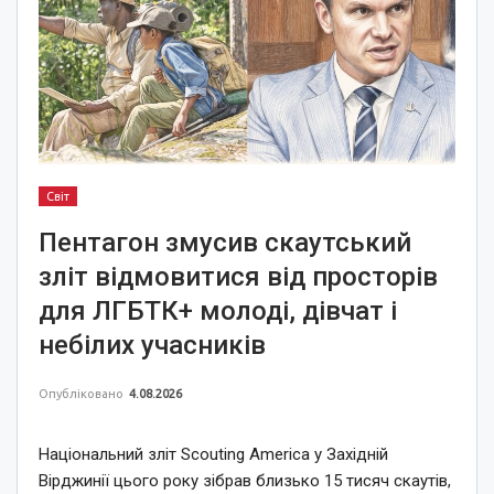
Світ
Пентагон змусив скаутський
зліт відмовитися від просторів
для ЛГБТК+ молоді, дівчат і
небілих учасників
Опубліковано
4.08.2026
Національний зліт Scouting America у Західній
Вірджинії цього року зібрав близько 15 тисяч скаутів,