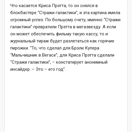
Что касается Криса Прэтта, то он снялся в
блокбастере “Стражи галактики”, и эта картина имела
огромный успех. По большому счету, именно “Стражи
галактики” превратили Прэтта в мегазвезду. А если
он может обеспечить фильму такую кассу, то и
журнальный тираж будет разлетаться как горячие
пирожки.
“То, что сделал для Брэли Купера
“Мальчишник в Вегасе”, для Криса Прэтта сделали
“Стражи галактики”,
– констатирует анонимный
инсайдер. – Это – его год”.