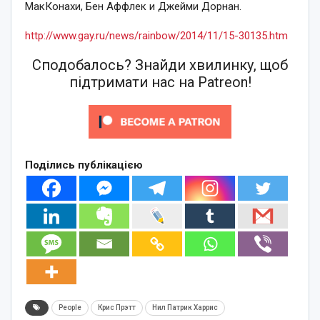
МакКонахи, Бен Аффлек и Джейми Дорнан.
http://www.gay.ru/news/rainbow/2014/11/15-30135.htm
Сподобалось? Знайди хвилинку, щоб
підтримати нас на Patreon!
Поділись публікацією
People
Крис Прэтт
Нил Патрик Харрис