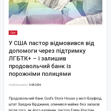
Світ
У США пастор відмовився від
допомоги через підтримку
ЛГБТК+ – і залишив
продовольчий банк із
порожніми полицями
Опубліковано
4.08.2026
Продовольчий банк God’s Store House у місті Блуфілд,
штат Західна Вірджинія, опинився майже без запасів
після того, як його керівник, пастор Елвін Крістіан,