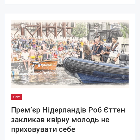
Світ
Прем’єр Нідерландів Роб Єттен
закликав квірну молодь не
приховувати себе