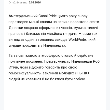
Опубліковано
5.08.2026
Амстердамський Canal Pride цього року знову
перетворив міські канали на велике веселкове свято.
Десятки яскраво оформлених човнів, музика, тисячі
прапорів і близько пів мільйона глядачів — саме так
виглядав один із головних заходів WorldPride, який
уперше проходить у Нідерландах.
Та за святковою атмосферою стояло й серйозне
політичне послання. Прем’єр-міністр Нідерландів Роб
Єттен, який відкрито говорить про свою
гомосексуальність, закликав молодих ЛГБТІК+
людей не ховатися й не боятися бути собою.