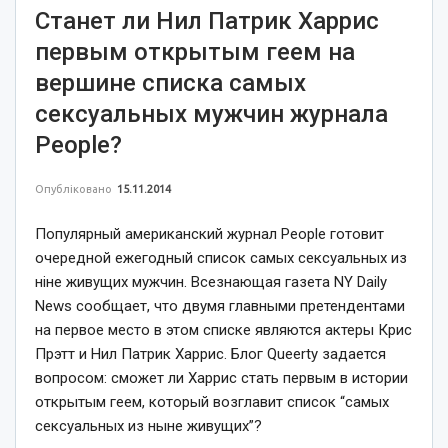
Станет ли Нил Патрик Харрис
первым открытым геем на
вершине списка самых
сексуальных мужчин журнала
People?
Опубліковано
15.11.2014
Популярный американский журнал People готовит
очередной ежегодный список самых сексуальных из
ніне живущих мужчин. Всезнающая газета NY Daily
News сообщает, что двумя главными претендентами
на первое место в этом списке являются актеры Крис
Прэтт и Нил Патрик Харрис. Блог Queerty задается
вопросом: сможет ли Харрис стать первым в истории
открытым геем, который возглавит список “самых
сексуальных из ныне живущих”?