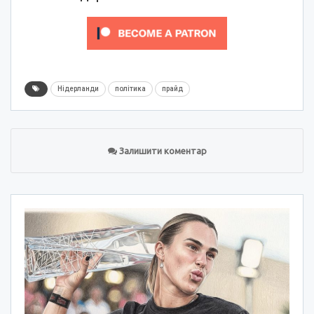
Нідерланди
політика
прайд
Залишити коментар