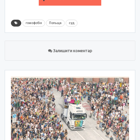
гомофобія
Польща
суд
Залишити коментар