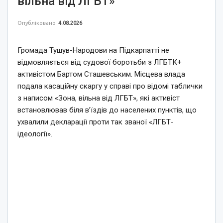
вільна від ЛГБТ»
Опубліковано
4.08.2026
Громада Тушув-Народови на Підкарпатті не
відмовляється від судової боротьби з ЛГБТК+
активістом Бартом Сташевським. Місцева влада
подала касаційну скаргу у справі про відомі таблички
з написом «Зона, вільна від ЛГБТ», які активіст
встановлював біля в’їздів до населених пунктів, що
ухвалили декларації проти так званої «ЛГБТ-
ідеології».