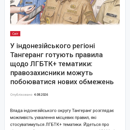
Світ
У індонезійського регіоні
Тангеранг готують правила
щодо ЛГБТК+ тематики:
правозахисники можуть
побоюватися нових обмежень
Опубліковано
4.08.2026
Влада індонезійського округу Тангеранг розглядає
можливість ухвалення місцевих правил, які
стосуватимуться ЛГБТК+ тематики. Йдеться про