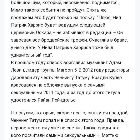
большой шум, который, несомненно, поднимется.
Мимо такого события не пройдут. Опять же,
продажам это будет только на пользу
. “Плюс, Нил
Патрик Харрис будет ведущим следующей
церемонии Оскара,
– не забывают в редакции. –
Он
завоевал все бродвейские трофеи. Счастлив в браке,
у него дети. У Нила Патрика Харриса тоже был
удивительный год”.
В прошлом году список возглавил музыкант Адам
Левин, лидер группы Maroon 5. В 2012 году редакторы
даровали эту честь Ченнингу Татуму. Брэдли Купер
красовался на обложке выпуска с самыми
сексуальными 2011 года, а за год до этого титула
удостоился Райан Рейндольс.
По слухам, которые, скорее всего, окажутся правдой,
Ченнинг Татум попал и в список этого года. Правда,
первое место ему уже не светит. Также среди тех,
кого посчитали самыми сексуальными, – Мэттью