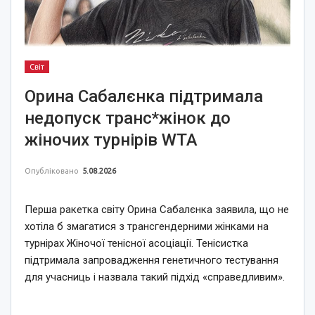
Світ
Орина Сабалєнка підтримала
недопуск транс*жінок до
жіночих турнірів WTA
Опубліковано
5.08.2026
Перша ракетка світу Орина Сабалєнка заявила, що не
хотіла б змагатися з трансгендерними жінками на
турнірах Жіночої тенісної асоціації. Тенісистка
підтримала запровадження генетичного тестування
для учасниць і назвала такий підхід «справедливим».