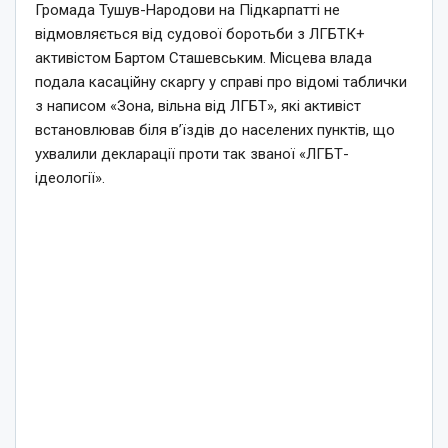
Громада Тушув-Народови на Підкарпатті не
відмовляється від судової боротьби з ЛГБТК+
активістом Бартом Сташевським. Місцева влада
подала касаційну скаргу у справі про відомі таблички
з написом «Зона, вільна від ЛГБТ», які активіст
встановлював біля в’їздів до населених пунктів, що
ухвалили декларації проти так званої «ЛГБТ-
ідеології».