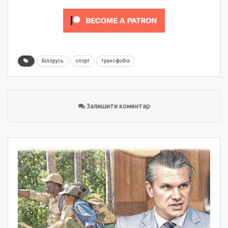
Білорусь
спорт
трансфобія
Залишити коментар