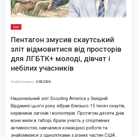
Світ
Пентагон змусив скаутський
зліт відмовитися від просторів
для ЛГБТК+ молоді, дівчат і
небілих учасників
Опубліковано
4.08.2026
Національний зліт Scouting America у Західній
Вірджинії цього року зібрав близько 15 тисяч скаутів,
керівників загонів і волонтерів. Протягом десяти днів
вони жили в таборі, брали участь у спортивних
активностях, навчалися командної роботи та
знайомилися з однолітками з різних частин США.