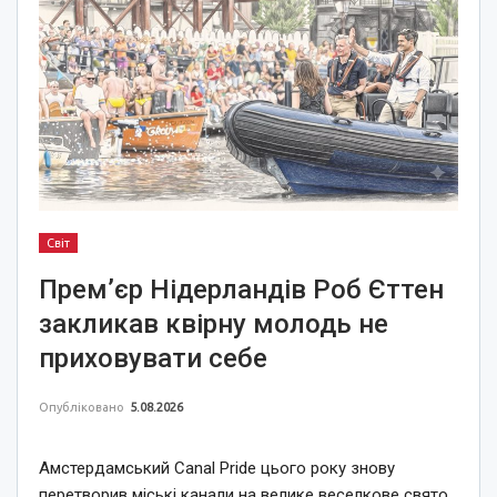
Світ
Прем’єр Нідерландів Роб Єттен
закликав квірну молодь не
приховувати себе
Опубліковано
5.08.2026
Амстердамський Canal Pride цього року знову
перетворив міські канали на велике веселкове свято.