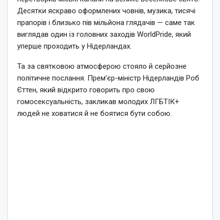
Десятки яскраво оформлених човнів, музика, тисячі
прапорів і близько пів мільйона глядачів — саме так
виглядав один із головних заходів WorldPride, який
уперше проходить у Нідерландах.
Та за святковою атмосферою стояло й серйозне
політичне послання. Прем’єр-міністр Нідерландів Роб
Єттен, який відкрито говорить про свою
гомосексуальність, закликав молодих ЛГБТІК+
людей не ховатися й не боятися бути собою.