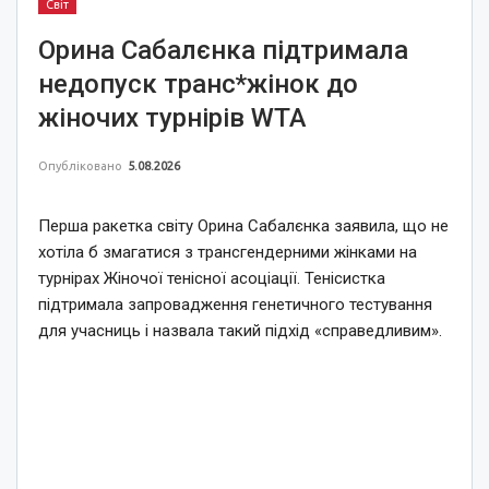
Світ
Орина Сабалєнка підтримала
недопуск транс*жінок до
жіночих турнірів WTA
Опубліковано
5.08.2026
Перша ракетка світу Орина Сабалєнка заявила, що не
хотіла б змагатися з трансгендерними жінками на
турнірах Жіночої тенісної асоціації. Тенісистка
підтримала запровадження генетичного тестування
для учасниць і назвала такий підхід «справедливим».