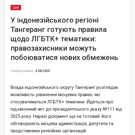
Світ
У індонезійського регіоні
Тангеранг готують правила
щодо ЛГБТК+ тематики:
правозахисники можуть
побоюватися нових обмежень
Опубліковано
4.08.2026
Влада індонезійського округу Тангеранг розглядає
можливість ухвалення місцевих правил, які
стосуватимуться ЛГБТК+ тематики. Йдеться про
підзаконний акт до президентського указу №111 від
2025 року. Наразі документ ще не готовий: його
обговорюють місцева адміністрація, депутати та
представники релігійних організацій.