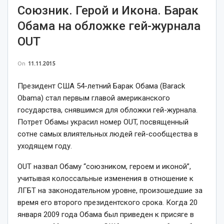
Союзник. Герой и Икона. Барак
Обама на обложке гей-журнала
OUT
On
11.11.2015
Президент США 54-летний Барак Обама (Barack
Obama) стал первым главой американского
государства, снявшимся для обложки гей-журнала.
Потрет Обамы украсил номер OUT, посвященный
сотне самых влиятельных людей гей-сообщества в
уходящем году.
OUT назвал Обаму “союзником, героем и иконой”,
учитывая колоссальные изменения в отношение к
ЛГБТ на законодательном уровне, произошедшие за
время его второго президентского срока. Когда 20
января 2009 года Обама был приведен к присяге в