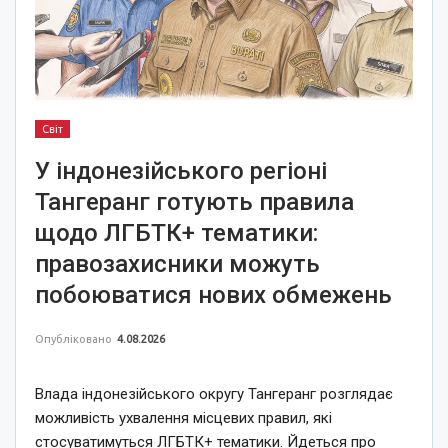
Світ
У індонезійського регіоні
Тангеранг готують правила
щодо ЛГБТК+ тематики:
правозахисники можуть
побоюватися нових обмежень
Опубліковано
4.08.2026
Влада індонезійського округу Тангеранг розглядає
можливість ухвалення місцевих правил, які
стосуватимуться ЛГБТК+ тематики. Йдеться про