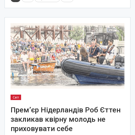
Світ
Прем’єр Нідерландів Роб Єттен
закликав квірну молодь не
приховувати себе