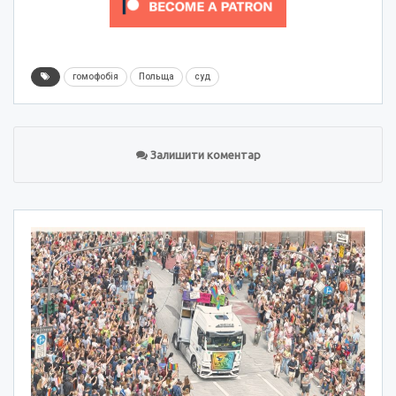
гомофобія
Польща
суд
Залишити коментар