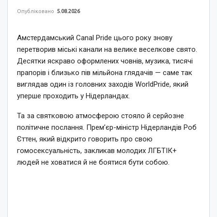
Опубліковано
5.08.2026
Амстердамський Canal Pride цього року знову
перетворив міські канали на велике веселкове свято.
Десятки яскраво оформлених човнів, музика, тисячі
прапорів і близько пів мільйона глядачів — саме так
виглядав один із головних заходів WorldPride, який
уперше проходить у Нідерландах.
Та за святковою атмосферою стояло й серйозне
політичне послання. Прем’єр-міністр Нідерландів Роб
Єттен, який відкрито говорить про свою
гомосексуальність, закликав молодих ЛГБТІК+
людей не ховатися й не боятися бути собою.