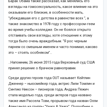
Барак Обама также рассказал, как менялись его
взгляды на гомосексуальность, какое влияние на это
оказывали его близкие, в особенности мать,
“убеждавшая его с детства в равенстве всех “, а
также знакомство в 1978 году с профессором-геем
во время учебы колледже. Он не боялся открыто
отстаивать свои взгляды, хотя отношение к этому
тогда было очень враждебным. “Я рос черным
парнем со смешным именем и часто понимал, каково
это – стоять особняком”…
…Напомним, 26 июня 2015 года Верховный суд США
принял решение о брачном равноправии.
Среди других героев года OUT называет Кейтлин
Дженнер – ньюсмейкер года, актрис Лили Томлин и
Синтию Никсон – пионеров года, Андреа Пежич
стала моделью года, среди актеров года названо
также имя Рассела Тови, прорывом года назван Олли
Александр из группы “Years & Years”. Подробнее о