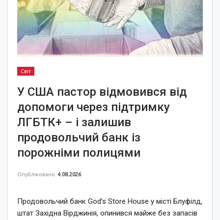
Світ
У США пастор відмовився від
допомоги через підтримку
ЛГБТК+ – і залишив
продовольчий банк із
порожніми полицями
Опубліковано
4.08.2026
Продовольчий банк God’s Store House у місті Блуфілд,
штат Західна Вірджинія, опинився майже без запасів