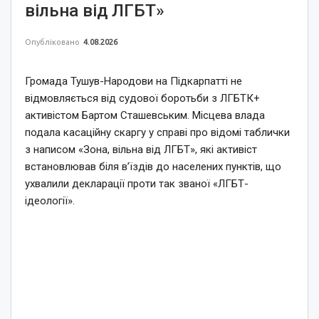
вільна від ЛГБТ»
Опубліковано
4.08.2026
Громада Тушув-Народови на Підкарпатті не
відмовляється від судової боротьби з ЛГБТК+
активістом Бартом Сташевським. Місцева влада
подала касаційну скаргу у справі про відомі таблички
з написом «Зона, вільна від ЛГБТ», які активіст
встановлював біля в’їздів до населених пунктів, що
ухвалили декларації проти так званої «ЛГБТ-
ідеології».