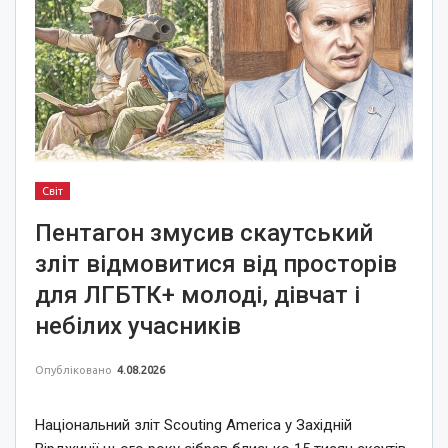
Світ
Пентагон змусив скаутський
зліт відмовитися від просторів
для ЛГБТК+ молоді, дівчат і
небілих учасників
Опубліковано
4.08.2026
Національний зліт Scouting America у Західній