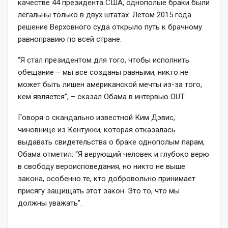
качестве 44 президента США, однополые браки были
легальны только в двух штатах. Летом 2015 года
решение Верховного суда открыло путь к брачному
равноправию по всей стране.
“Я стал президентом для того, чтобы исполнить
обещание – мы все созданы равными, никто не
может быть лишен американской мечты из-за того,
кем является”, – сказал Обама в интервью OUT.
Говоря о скандально известной Ким Дэвис,
чиновнице из Кентукки, которая отказалась
выдавать свидетельства о браке однополым парам,
Обама отметил: “Я верующий человек и глубоко верю
в свободу вероисповедания, но никто не выше
закона, особенно те, кто добровольно принимает
присягу защищать этот закон. Это то, что мы
должны уважать”.