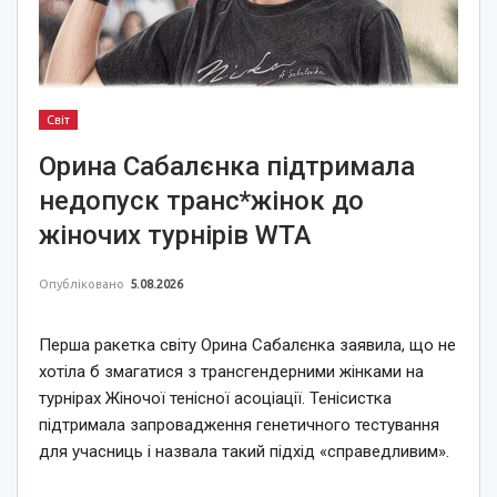
Світ
Орина Сабалєнка підтримала
недопуск транс*жінок до
жіночих турнірів WTA
Опубліковано
5.08.2026
Перша ракетка світу Орина Сабалєнка заявила, що не
хотіла б змагатися з трансгендерними жінками на
турнірах Жіночої тенісної асоціації. Тенісистка
підтримала запровадження генетичного тестування
для учасниць і назвала такий підхід «справедливим».