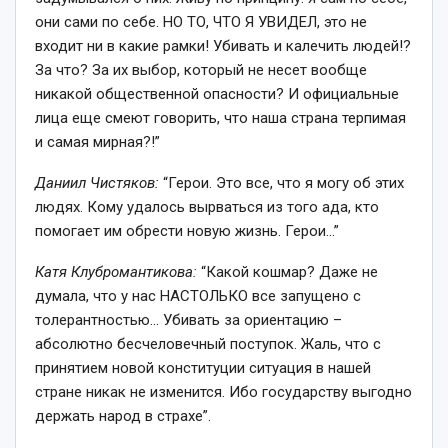
они сами по себе. НО ТО, ЧТО Я УВИДЕЛ, это не
входит ни в какие рамки! Убивать и калечить людей!?
За что? За их выбор, который не несет вообще
никакой общественной опасности? И официальные
лица еще смеют говорить, что наша страна терпимая
и самая мирная?!”
Даниил Чистяков:
“Герои. Это все, что я могу об этих
людях. Кому удалось вырваться из того ада, кто
помогает им обрести новую жизнь. Герои…”
Катя Клубромантикова:
“Какой кошмар? Даже не
думала, что у нас НАСТОЛЬКО все запущено с
толерантностью… Убивать за ориентацию –
абсолютно бесчеловечный поступок. Жаль, что с
принятием новой конституции ситуация в нашей
стране никак не изменится. Ибо государству выгодно
держать народ в страхе”.