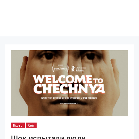
Відео
Світ
Шок испытали люди,