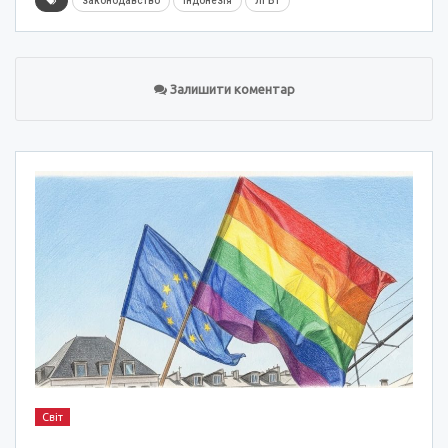
законодавство
Індонезія
ЛГБТ
Залишити коментар
Світ