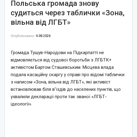
Польська громада знову
судиться через таблички «Зона,
вільна від ЛГБТ»
Опубліковано
4.08.2026
Громада Тушув-Народови на Підкарпатті не
відмовляється від судової боротьби з ЛГБТК+
активістом Бартом Сташевським. Місцева влада
подала касаційну скаргу у справі про відомі таблички
з написом «Зона, вільна від ЛГБТ», які активіст
встановлював біля в’їздів до населених пунктів, що
ухвалили декларації проти так званої «ЛГБТ-
ідеології».