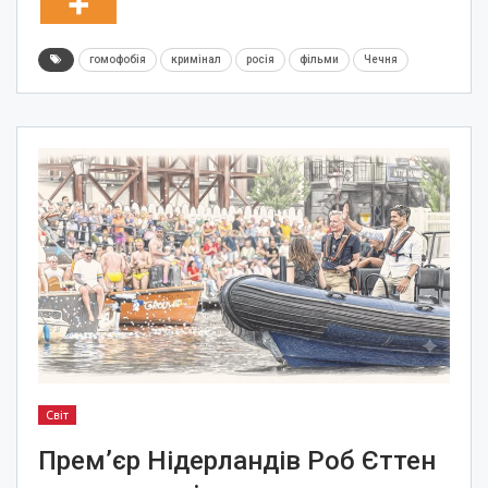
гомофобія
кримінал
росія
фільми
Чечня
Світ
Прем’єр Нідерландів Роб Єттен