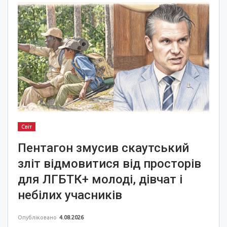
Світ
Пентагон змусив скаутський
зліт відмовитися від просторів
для ЛГБТК+ молоді, дівчат і
небілих учасників
Опубліковано
4.08.2026