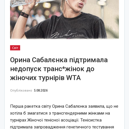
Світ
Орина Сабалєнка підтримала
недопуск транс*жінок до
жіночих турнірів WTA
Опубліковано
5.08.2026
Перша ракетка світу Орина Сабалєнка заявила, що не
хотіла б змагатися з трансгендерними жінками на
турнірах Жіночої тенісної асоціації. Тенісистка
підтримала запровадження генетичного тестування