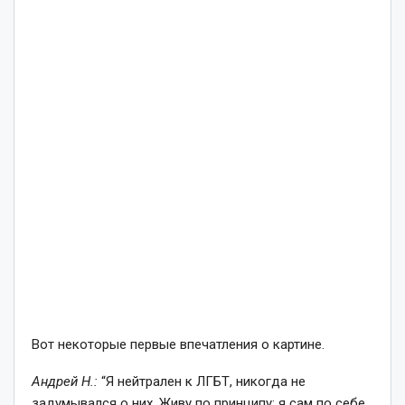
Вот некоторые первые впечатления о картине.
Андрей Н.:
“Я нейтрален к ЛГБТ, никогда не
задумывался о них. Живу по принципу: я сам по себе,