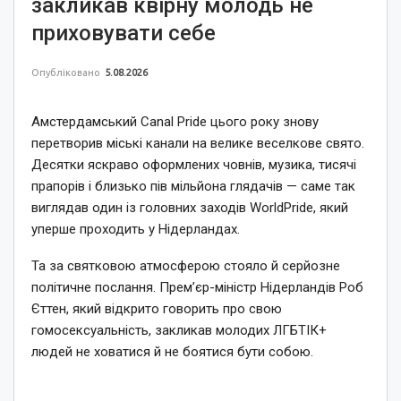
закликав квірну молодь не
приховувати себе
Опубліковано
5.08.2026
Амстердамський Canal Pride цього року знову
перетворив міські канали на велике веселкове свято.
Десятки яскраво оформлених човнів, музика, тисячі
прапорів і близько пів мільйона глядачів — саме так
виглядав один із головних заходів WorldPride, який
уперше проходить у Нідерландах.
Та за святковою атмосферою стояло й серйозне
політичне послання. Прем’єр-міністр Нідерландів Роб
Єттен, який відкрито говорить про свою
гомосексуальність, закликав молодих ЛГБТІК+
людей не ховатися й не боятися бути собою.