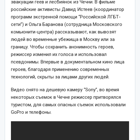
эвакуации геев и лесбиянок из Чечни. В фильме
российские активисты Давид Истеев (координатор
программ экстренной помощи “Российской ЛГБТ-
сети”) и Ольга Баранова (сотрудница Московского
комьюнити-центра) рассказывают, как вывозят
людей во временные убежища в Москву или за
границу. Чтобы сохранить анонимность героев,
режиссер изменил их голоса и использовал
псевдонимы. Впервые в документальном кино лица
героев, благодаря применению современных
технологий, скрыты за лицами других людей.
Видео снято на дешевую камеру “Sony”, во время
некоторых съемок в Чечне режиссер притворялся
туристом, для самых опасных съемок использовали
GoPro и телефоны.