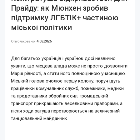
Прайду: як Мюнхен зробив
підтримку ЛГБТІК+ частиною
міської політики
Опубліковано
4.08.2026
Для багатьох українців і українок досі незвично
уявити, що місцева влада може не просто дозволити
Марш рівності, а стати його повноцінною учасницею.
Міський голова очолює першу колону, поруч ідуть
працівники комунальних служб, пожежники, медики
та представники збройних сил, громадський
транспорт прикрашають веселковими прапорами, а
після ходи ратуша перетворюється на величезний
танцювальний майданчик.