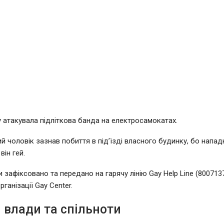
 атакувала підліткова банда на електросамокатах.
й чоловік зазнав побиття в під’їзді власного будинку, бо напад
він гей.
и зафіксовано та передано на гарячу лінію Gay Help Line (800713
ганізації Gay Center.
 влади та спільноти