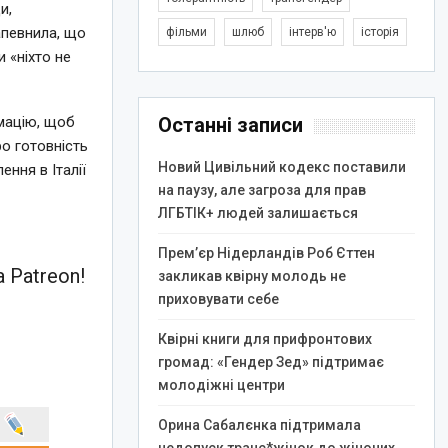
и,
апевнила, що
фільми
шлюб
інтерв'ю
історія
 «ніхто не
рмацію, щоб
Останні записи
ро готовність
Новий Цивільний кодекс поставили
ення в Італії
на паузу, але загроза для прав
ЛГБТІК+ людей залишається
Прем’єр Нідерландів Роб Єттен
 Patreon!
закликав квірну молодь не
приховувати себе
Квірні книги для прифронтових
громад: «Гендер Зед» підтримає
молодіжні центри
Орина Сабалєнка підтримала