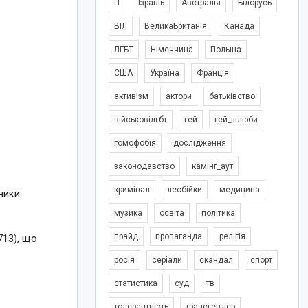
IT
Ізраїль
Австралія
Білорусь
ВІЛ
ВеликаБританія
Канада
ЛГБТ
Німеччина
Польща
США
Україна
Франція
активізм
актори
батьківство
військовілгбт
гей
гей_шлюби
гомофобія
дослідження
законодавство
камінґ_аут
кримінал
лесбійки
медицина
ники
музика
освіта
політика
прайд
пропаганда
релігія
713), що
росія
серіали
скандал
спорт
статистика
суд
тв
толерантність
трансгендер