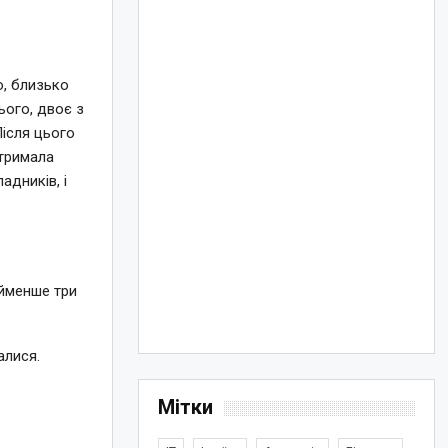
о, близько
ього, двоє з
ісля цього
отримала
адників, і
айменше три
алися.
Мітки