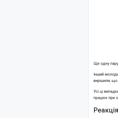
Ще одну пару
Інший молоди
вирішили, що 
Усі ці випадк
працює при ор
Реакція