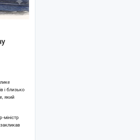
ну
елике
в і близько
e, який
-міністр
 закликав