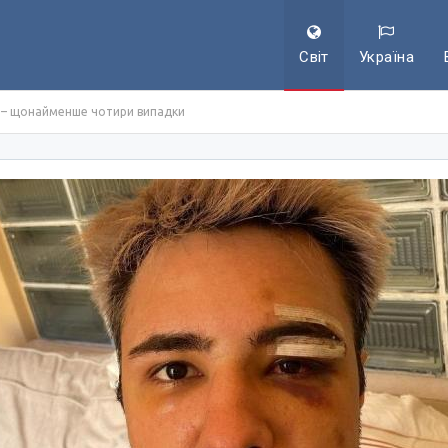
Світ
Україна
ь – щонайменше чотири випадки