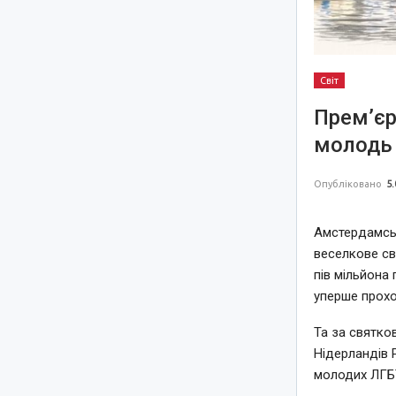
Світ
Прем’єр
молодь 
Опубліковано
5.
Амстердамськ
веселкове св
пів мільйона 
уперше прохо
Та за святко
Нідерландів 
молодих ЛГБТ