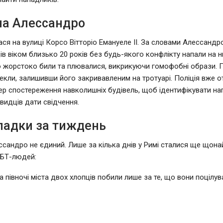
на Алессандро
ася на вулиці Корсо Вітторіо Емануеле II. За словами Алессандр
ів віком близько 20 років без будь-якого конфлікту напали на н
 жорстоко били та плювалися, викрикуючи гомофобні образи. П
екли, залишивши його закривавленим на тротуарі. Поліція вже 
ер спостереження навколишніх будівель, щоб ідентифікувати нап
видців дати свідчення.
ипадки за тиждень
сандро не єдиний. Лише за кілька днів у Римі сталися ще щон
ГБТ-людей:
а півночі міста двох хлопців побили лише за те, що вони поцілув