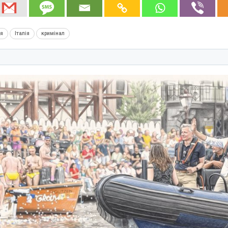
ія
Італія
кримінал