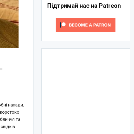
Підтримай нас на Patreon
–
бні напади.
 жорстоко
бличчя та
 свідків