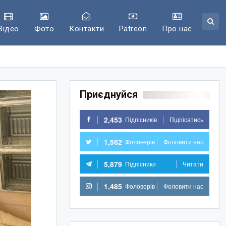
Відео
Фото
Контакти
Patreon
Про нас
Приєднуйся
2,453
Підпісників
Підпісатись
1,562
Фоловерів
Фоловити нас
5,879
Підпісники
Читати
1,485
Фоловерів
Фоловити нас