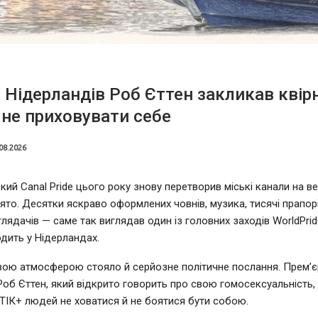
 Нідерландів Роб Єттен закликав квір
не приховувати себе
08.2026
ий Canal Pride цього року знову перетворив міські канали на в
ято. Десятки яскраво оформлених човнів, музика, тисячі прапорі
глядачів — саме так виглядав один із головних заходів WorldPrid
дить у Нідерландах.
вою атмосферою стояло й серйозне політичне послання. Прем’єр
Роб Єттен, який відкрито говорить про свою гомосексуальність,
ІК+ людей не ховатися й не боятися бути собою.