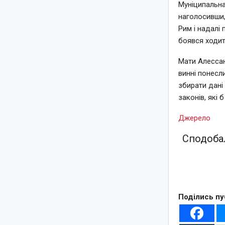
Муніципальна
наголосивши,
Рим і надалі 
боявся ходит
Мати Алессан
винні понесл
збирати дані 
законів, які 
Джерело
Сподобал
Поділись пу