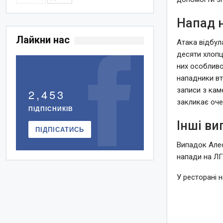
Напад 
Лайкни нас
Атака відбул
десяти хлопц
них особливо
нападники вт
записи з кам
2,453
закликає оче
ПІДПІСНИКІВ
Інші в
ПІДПІСАТИСЬ
Випадок Алес
напади на Л
У ресторані н