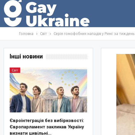
Головна
Світ
Серія гомофобних нападів у Римі: за тижден
Інші новини
Світ
Євроінтеграція без вибірковості:
Європарламент закликав Україну
визнати цивільні…