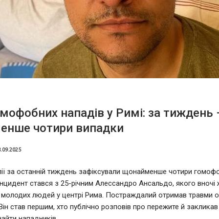
омофобних нападів у Римі: за тиждень 
енше чотири випадки
.09.2025
алії за останній тиждень зафіксували щонайменше чотири гомофо
інцидент стався з 25-річним Алессандро Ансальдо, якого вночі
 молодих людей у центрі Рима. Постраждалий отримав травми о
Він став першим, хто публічно розповів про пережите й закликав
айти нападників.