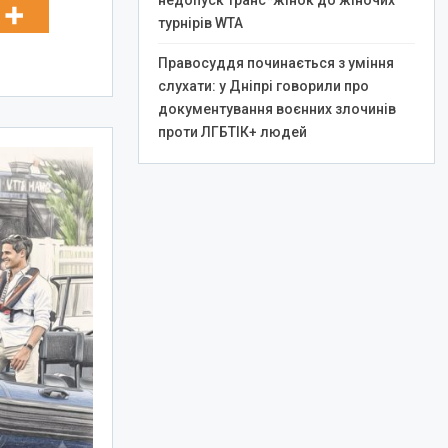
недопуск транс*жінок до жіночих
турнірів WTA
Правосуддя починається з уміння
слухати: у Дніпрі говорили про
документування воєнних злочинів
проти ЛГБТІК+ людей