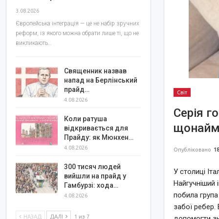
3.08.2026
Європейська інтеграція — це не набір зручних
реформ, із якого можна обрати лише ті, що не
викликають…
Священник назвав
напад на Берлінський
прайд…
Світ
4.08.2026
Серія г
Коли ратуша
щонайм
відкривається для
Прайду: як Мюнхен…
4.08.2026
Опубліковано
18
300 тисяч людей
У столиці Іт
вийшли на прайд у
Найгучніший 
Гамбурзі: хода…
побила група
4.08.2026
забої ребер. 
НАЗАД
ДАЛІ
1 из 7
допомогти зн