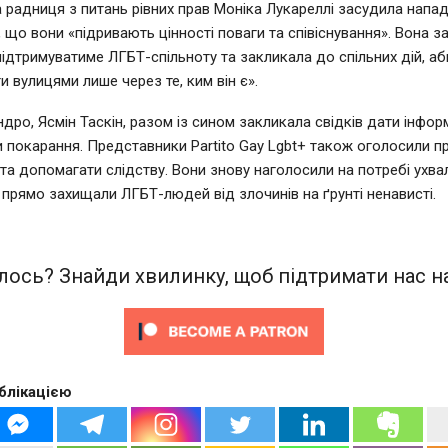
 радниця з питань рівних прав Моніка Лукареллі засудила напад
 що вони «підривають цінності поваги та співіснування». Вона з
підтримуватиме ЛГБТ-спільноту та закликала до спільних дій, аби
и вулицями лише через те, ким він є».
дро, Ясмін Таскін, разом із сином закликала свідків дати інфо
и покарання. Представники Partito Gay Lgbt+ також оголосили п
та допомагати слідству. Вони знову наголосили на потребі ухвал
б прямо захищали ЛГБТ-людей від злочинів на ґрунті ненависті.
ось? Знайди хвилинку, щоб підтримати нас на
блікацією