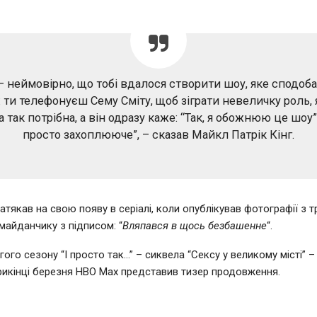
– неймовірно, що тобі вдалося створити шоу, яке сподоб
 ти телефонуєш Сему Сміту, щоб зіграти невеличку роль, 
а так потрібна, а він одразу каже: “Так, я обожнюю це шоу”
просто захоплююче”, – сказав Майкл Патрік Кінг.
атякав на свою появу в серіалі, коли опублікував фотографії з 
майданчику з підписом: “
Вляпався в щось безбашенне
“.
ого сезону “І просто так…” – сиквела “Сексу у великому місті” 
прикінці березня HBO Max представив тизер продовження.