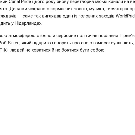
ий Canal Pride цього року знову перетворив міські канали на в
ято. Десятки яскраво оформлених човнів, музика, тисячі прапорі
глядачів — саме так виглядав один із головних заходів WorldPrid
дить у Нідерландах.
вою атмосферою стояло й серйозне політичне послання. Прем’єр
Роб Єттен, який відкрито говорить про свою гомосексуальність,
ІК+ людей не ховатися й не боятися бути собою.