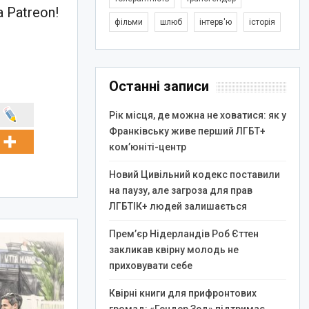
 Patreon!
фільми
шлюб
інтерв'ю
історія
Останні записи
Рік місця, де можна не ховатися: як у
Франківську живе перший ЛГБТ+
ком’юніті-центр
Новий Цивільний кодекс поставили
на паузу, але загроза для прав
ЛГБТІК+ людей залишається
Прем’єр Нідерландів Роб Єттен
закликав квірну молодь не
приховувати себе
Квірні книги для прифронтових