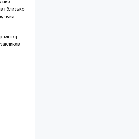
елике
в і близько
e, який
-міністр
 закликав