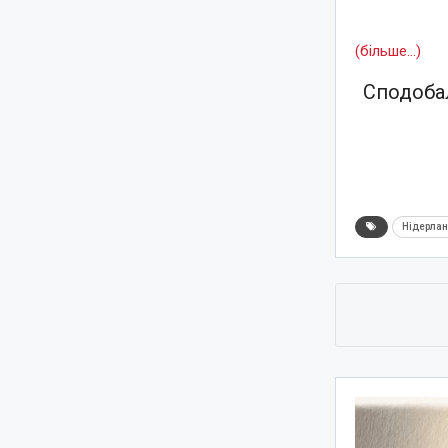
(більше…)
Сподобал
Нідерла