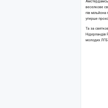
Амстердамськ
веселкове св
пів мільйона 
уперше прохо
Та за святко
Нідерландів 
молодих ЛГБТ