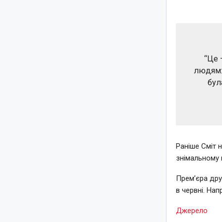
“Це 
людям:
бул
Раніше Сміт н
знімальному 
Прем’єра друг
в червні. На
Джерело