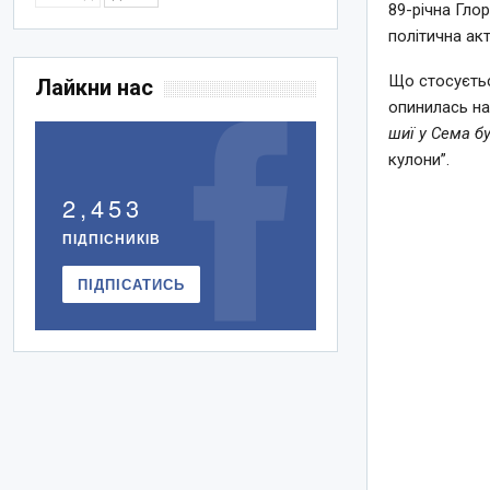
89-річна Гло
політична акт
Що стосуєтьс
Лайкни нас
опинилась на 
шиї у Сема б
кулони”.
2,453
ПІДПІСНИКІВ
ПІДПІСАТИСЬ