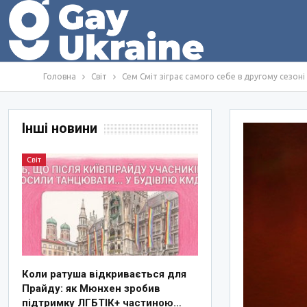
Головна
Світ
Сем Сміт зіграє самого себе в другому сезоні
Інші новини
Світ
Коли ратуша відкривається для
Прайду: як Мюнхен зробив
підтримку ЛГБТІК+ частиною…