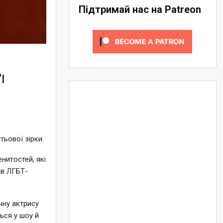
Підтримай нас на Patreon
І
тьової зірки.
нитостей, які
ів ЛГБТ-
ічну актрису
ься у шоу й