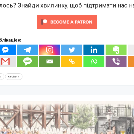
ось? Знайди хвилинку, щоб підтримати нас на
блікацією
h
серіали