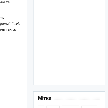
ьна та
сть
еммі”: “.
..На
стер такі ж
Мітки