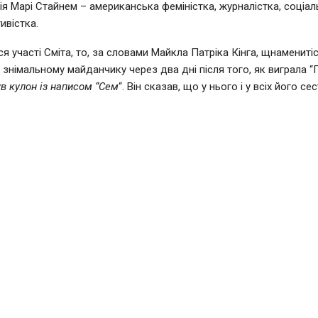
рія Марі Стайнем – американська феміністка, журналістка, соціал
ивістка.
я участі Сміта, то, за словами Майкла Патріка Кінга, щнамениті
знімальному майданчику через два дні після того, як виграла “Гр
ув кулон із написом “Сем
“. Він сказав, що у нього і у всіх його се