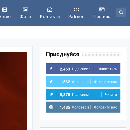
Відео
Фото
Контакти
Patreon
Про нас
Приєднуйся
2,453
Підпісників
Підпісатись
1,562
Фоловерів
Фоловити нас
5,879
Підпісники
Читати
1,485
Фоловерів
Фоловити нас