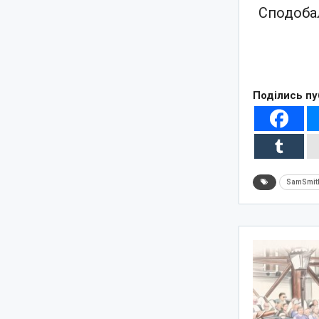
Сподобал
Поділись пу
SamSmit