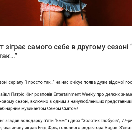
т зіграє самого себе в другому сезоні “
так…”
оні серіалу “І просто так…” на нас очікує поява дуже відомої гос
йкл Патрік Кінг розповів Entertainment Weekly про деяких знаме
 новому сезоні, включно з одним з найулюбленіших представник
небінарним музикантом Семом Смітом!
інг згадав володарку п’яти “Еммі” і двох “Золотих глобусів”, 77-р
, яка знову зіграє Енід Фрік, головного редактора Vogue. З’явит