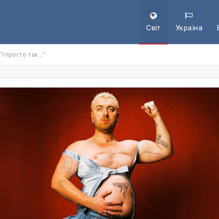
Світ
Україна
 “І просто так…”