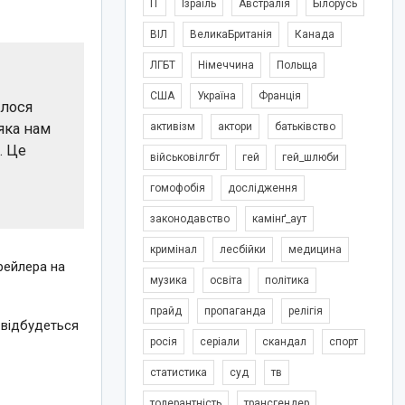
IT
Ізраїль
Австралія
Білорусь
ВІЛ
ВеликаБританія
Канада
ЛГБТ
Німеччина
Польща
США
Україна
Франція
алося
яка нам
активізм
актори
батьківство
. Це
військовілгбт
гей
гей_шлюби
гомофобія
дослідження
законодавство
камінґ_аут
кримінал
лесбійки
медицина
трейлера на
музика
освіта
політика
прайд
пропаганда
релігія
– відбудеться
росія
серіали
скандал
спорт
статистика
суд
тв
толерантність
трансгендер