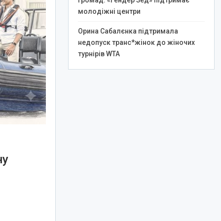
громад: «Гендер Зед» підтримає
молодіжні центри
Орина Сабалєнка підтримала
недопуск транс*жінок до жіночих
турнірів WTA
ну