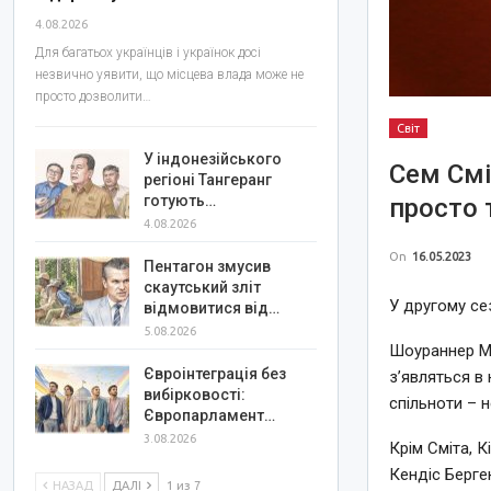
4.08.2026
Для багатьох українців і українок досі
незвично уявити, що місцева влада може не
просто дозволити…
Світ
У індонезійського
Сем Смі
регіоні Тангеранг
готують…
просто 
4.08.2026
On
16.05.2023
Пентагон змусив
скаутський зліт
У другому сез
відмовитися від…
5.08.2026
Шоураннер Ма
Євроінтеграція без
з’являться в
вибірковості:
спільноти – 
Європарламент…
3.08.2026
Крім Сміта, К
Кендіс Берген
НАЗАД
ДАЛІ
1 из 7