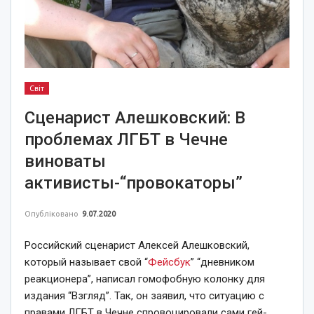
Світ
Сценарист Алешковский: В
проблемах ЛГБТ в Чечне
виноваты
активисты-“провокаторы”
Опубліковано
9.07.2020
Российский сценарист Алексей Алешковский,
который называет свой “
Фейсбук
” “дневником
реакционера”, написал гомофобную колонку для
издания “Взгляд”. Так, он заявил, что ситуацию с
правами ЛГБТ в Чечне спровоцировали сами гей-