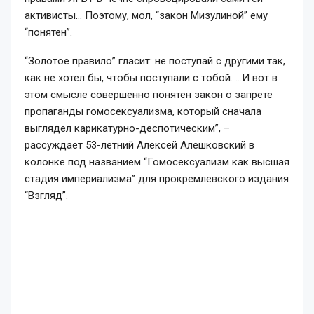
активисты… Поэтому, мол, “закон Мизулиной” ему
“понятен”.
“Золотое правило” гласит: не поступай с другими так,
как не хотел бы, чтобы поступали с тобой. …И вот в
этом смысле совершенно понятен закон о запрете
пропаганды гомосексуализма, который сначала
выглядел карикатурно-деспотическим”, –
рассуждает 53-летний Алексей Алешковский в
колонке под названием “Гомосексуализм как высшая
стадия империализма” для прокремлевского издания
“Взгляд”.