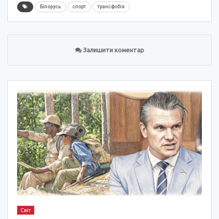
Білорусь
спорт
трансфобія
Залишити коментар
Світ