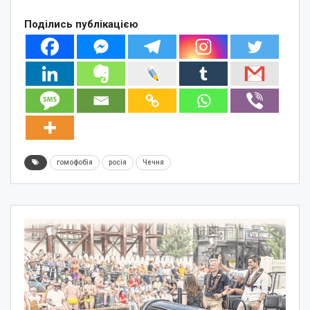
Поділись публікацією
гомофобія
росія
Чечня