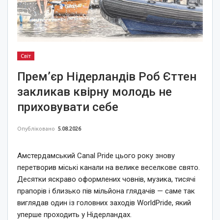
Світ
Прем’єр Нідерландів Роб Єттен
закликав квірну молодь не
приховувати себе
Опубліковано
5.08.2026
Амстердамський Canal Pride цього року знову
перетворив міські канали на велике веселкове свято.
Десятки яскраво оформлених човнів, музика, тисячі
прапорів і близько пів мільйона глядачів — саме так
виглядав один із головних заходів WorldPride, який
уперше проходить у Нідерландах.