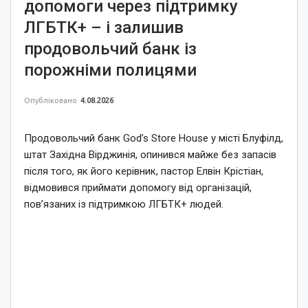
допомоги через підтримку
ЛГБТК+ – і залишив
продовольчий банк із
порожніми полицями
Опубліковано
4.08.2026
Продовольчий банк God’s Store House у місті Блуфілд,
штат Західна Вірджинія, опинився майже без запасів
після того, як його керівник, пастор Елвін Крістіан,
відмовився приймати допомогу від організацій,
пов’язаних із підтримкою ЛГБТК+ людей.