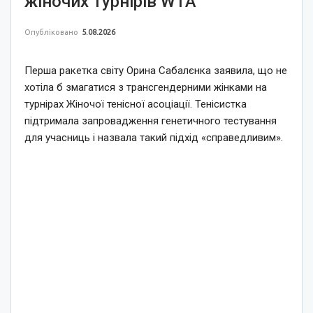
жіночих турнірів WTA
Опубліковано
5.08.2026
Перша ракетка світу Орина Сабалєнка заявила, що не
хотіла б змагатися з трансгендерними жінками на
турнірах Жіночої тенісної асоціації. Тенісистка
підтримала запровадження генетичного тестування
для учасниць і назвала такий підхід «справедливим».