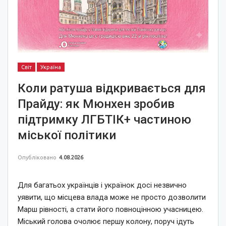
Світ
Україна
Коли ратуша відкривається для
Прайду: як Мюнхен зробив
підтримку ЛГБТІК+ частиною
міської політики
Опубліковано
4.08.2026
Для багатьох українців і українок досі незвично
уявити, що місцева влада може не просто дозволити
Марш рівності, а стати його повноцінною учасницею.
Міський голова очолює першу колону, поруч ідуть