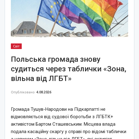
Світ
Польська громада знову
судиться через таблички «Зона,
вільна від ЛГБТ»
Опубліковано
4.08.2026
Громада Тушув-Народови на Підкарпатті не
відмовляється від судової боротьби з ЛГБТК+
активістом Бартом Сташевським. Місцева влада
подала касаційну скаргу у справі про відомі таблички