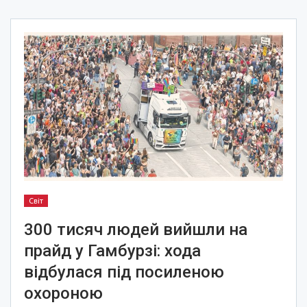
Світ
300 тисяч людей вийшли на
прайд у Гамбурзі: хода
відбулася під посиленою
охороною