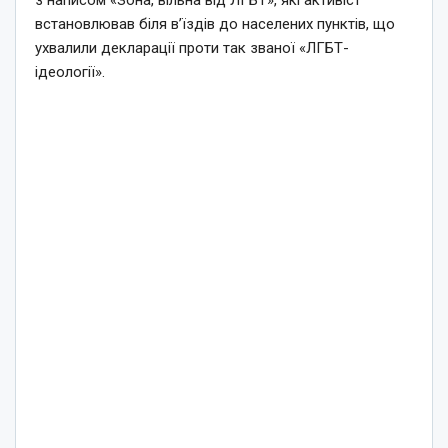
з написом «Зона, вільна від ЛГБТ», які активіст
встановлював біля в’їздів до населених пунктів, що
ухвалили декларації проти так званої «ЛГБТ-
ідеології».