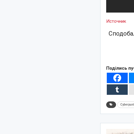
Источник
Сподобал
Поділись пу
Cyberpun