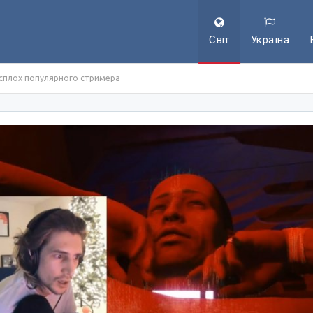
Світ
Україна
расплох популярного стримера