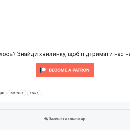
ось? Знайди хвилинку, щоб підтримати нас на
нди
політика
прайд
Залишити коментар