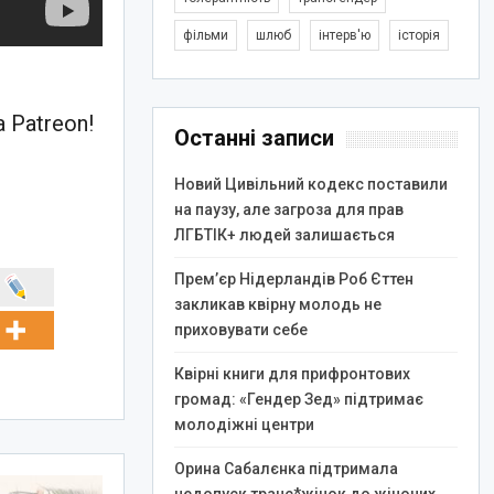
фільми
шлюб
інтерв'ю
історія
 Patreon!
Останні записи
Новий Цивільний кодекс поставили
на паузу, але загроза для прав
ЛГБТІК+ людей залишається
Прем’єр Нідерландів Роб Єттен
закликав квірну молодь не
приховувати себе
Квірні книги для прифронтових
громад: «Гендер Зед» підтримає
молодіжні центри
Орина Сабалєнка підтримала