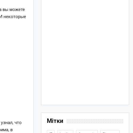
та вы можете
 И некоторые
Мітки
 узнал, что
има, в