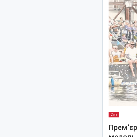
Світ
Прем’єр