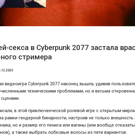
ей-секса в Cyberpunk 2077 застала вра
ного стримера
.12.2020
 видеоигра Cyberpunk 2077 наконец вышла, удивив пользовате
очисленными техническими проблемами, но и весьма откровен
 сценами.
исали, в этой приключенческой ролевой игре с открытым миро
за рамки гендерной бинарности, настроив не только внешность 
нажа, но и размер его пениса или вагины (или вообще отказать
нов), а также выбрать лобковые волосы из пяти вариантов.