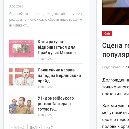
3.08.2026
Європейська інтеграція — це не набір зручних
реформ, із якого можна обрати лише ті, що не
викликають…
Світ
Коли ратуша
Сцена г
відкривається для
популяр
Прайду: як Мюнхен…
4.08.2026
Опубліковано
14
Священник назвав
напад на Берлінський
Долгожданная
прайд…
только мног
4.08.2026
постельными
У індонезійського
регіоні Тангеранг
Как мы уже п
готують…
могут выйти 
4.08.2026
своего персо
половых орга
НАЗАД
ДАЛІ
1 из 7