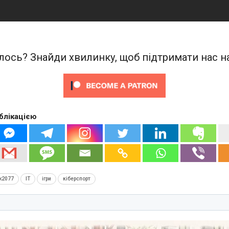
ось? Знайди хвилинку, щоб підтримати нас на
блікацією
k2077
IT
ігри
кіберспорт