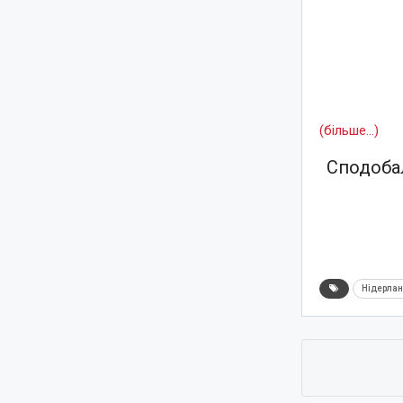
(більше…)
Сподобал
Нідерла