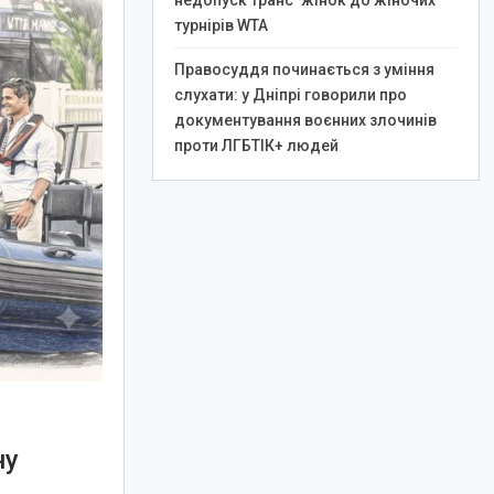
недопуск транс*жінок до жіночих
турнірів WTA
Правосуддя починається з уміння
слухати: у Дніпрі говорили про
документування воєнних злочинів
проти ЛГБТІК+ людей
ну