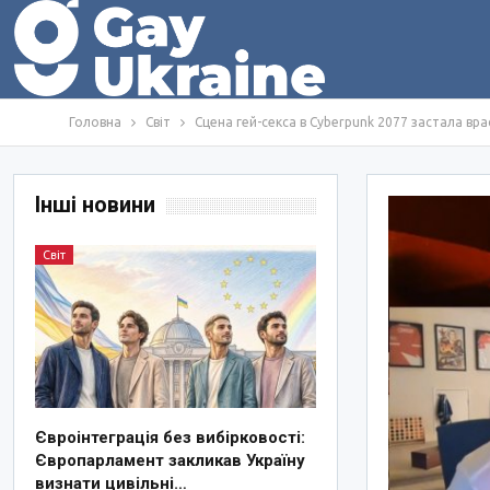
Головна
Світ
Сцена гей-секса в Cyberpunk 2077 застала в
Інші новини
Світ
Євроінтеграція без вибірковості:
Європарламент закликав Україну
визнати цивільні…