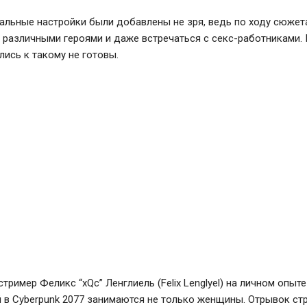
тальные настройки были добавлены не зря, ведь по ходу сюже
 различными героями и даже встречаться с секс-работниками.
лись к такому не готовы.
тример Феликс “xQc” Ленглиель (Felix Lenglyel) на личном опыте
 в Cyberpunk 2077 занимаются не только женщины. Отрывок стр