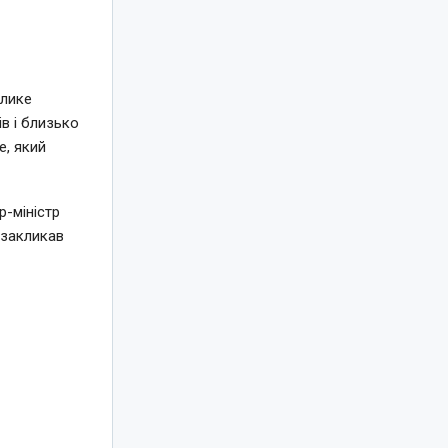
елике
в і близько
e, який
-міністр
 закликав