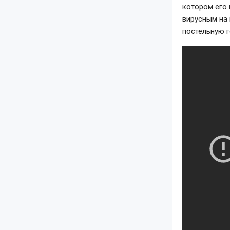
котором его 
вирусным на 
постельную г