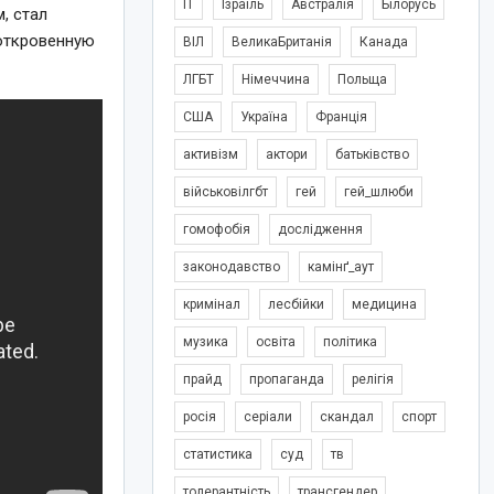
IT
Ізраїль
Австралія
Білорусь
, стал
 откровенную
ВІЛ
ВеликаБританія
Канада
ЛГБТ
Німеччина
Польща
США
Україна
Франція
активізм
актори
батьківство
військовілгбт
гей
гей_шлюби
гомофобія
дослідження
законодавство
камінґ_аут
кримінал
лесбійки
медицина
музика
освіта
політика
прайд
пропаганда
релігія
росія
серіали
скандал
спорт
статистика
суд
тв
толерантність
трансгендер