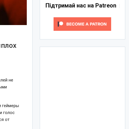
Підтримай нас на Patreon
сплох
лей не
ными
м геймеры
и голос
ся от