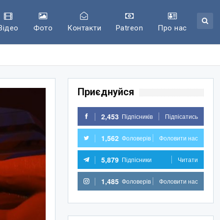
Відео
Фото
Контакти
Patreon
Про нас
Приєднуйся
2,453
Підпісників
Підпісатись
1,562
Фоловерів
Фоловити нас
5,879
Підпісники
Читати
1,485
Фоловерів
Фоловити нас