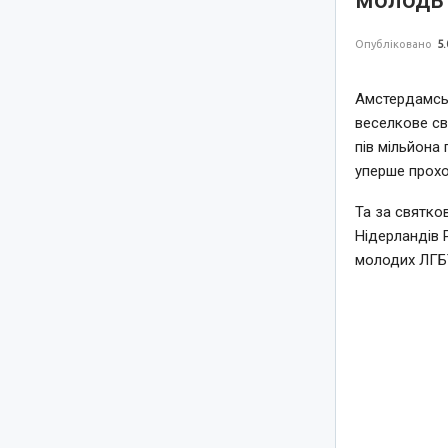
молодь 
Опубліковано
5.
Амстердамськ
веселкове св
пів мільйона 
уперше прохо
Та за святко
Нідерландів 
молодих ЛГБТ