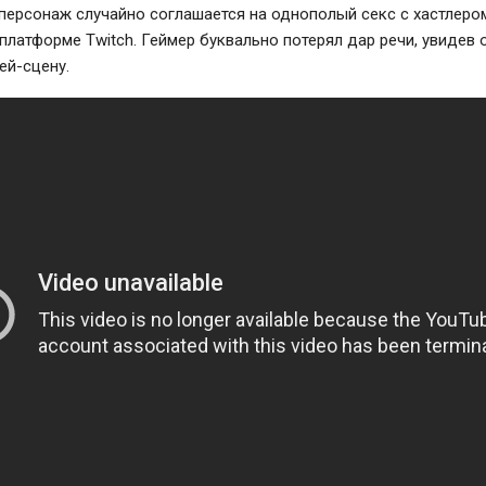
персонаж случайно соглашается на однополый секс с хастлером
платформе Twitch. Геймер буквально потерял дар речи, увидев
ей-сцену.