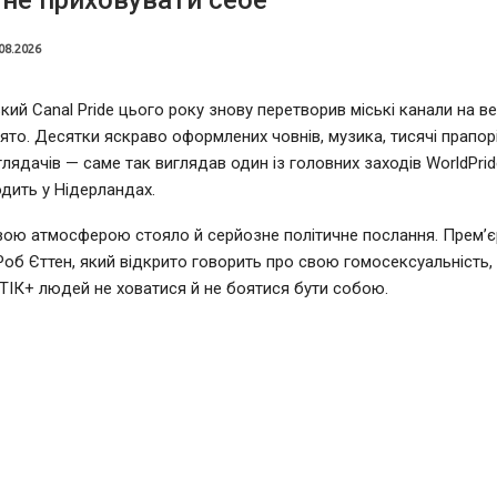
не приховувати себе
08.2026
ий Canal Pride цього року знову перетворив міські канали на в
ято. Десятки яскраво оформлених човнів, музика, тисячі прапорі
глядачів — саме так виглядав один із головних заходів WorldPrid
дить у Нідерландах.
вою атмосферою стояло й серйозне політичне послання. Прем’єр
Роб Єттен, який відкрито говорить про свою гомосексуальність,
ІК+ людей не ховатися й не боятися бути собою.