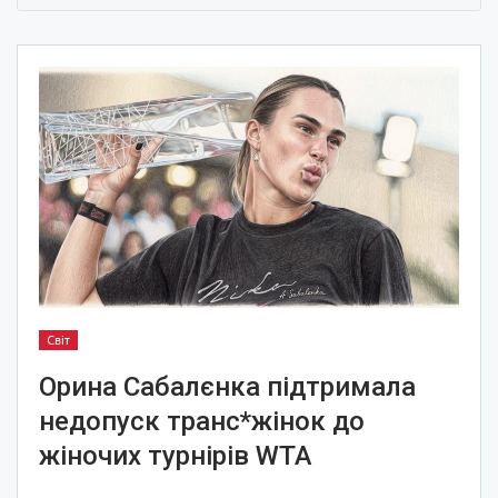
Світ
Орина Сабалєнка підтримала
недопуск транс*жінок до
жіночих турнірів WTA