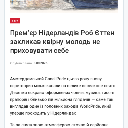
Світ
Прем’єр Нідерландів Роб Єттен
закликав квірну молодь не
приховувати себе
Опубліковано
5.08.2026
Амстердамський Canal Pride цього року знову
перетворив міські канали на велике веселкове свято.
Десятки яскраво оформлених човнів, музика, тисячі
прапорів і близько пів мільйона глядачів — саме так
виглядав один із головних заходів WorldPride, який
уперше проходить у Нідерландах.
Та за святковою атмосферою стояло й серйозне