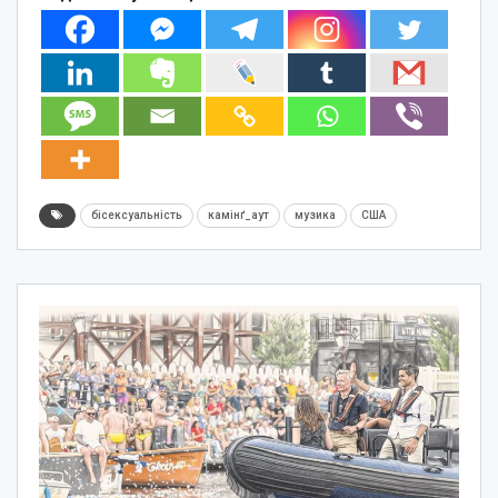
бісексуальність
камінґ_аут
музика
США