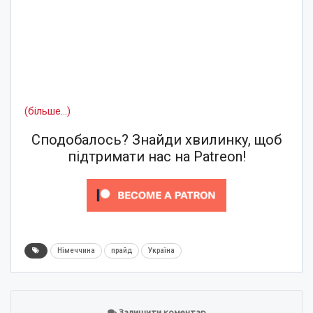
(більше…)
Сподобалось? Знайди хвилинку, щоб
підтримати нас на Patreon!
Німеччина
прайд
Україна
Залишити коментар