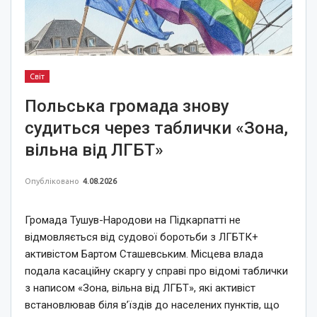
Світ
Польська громада знову
судиться через таблички «Зона,
вільна від ЛГБТ»
Опубліковано
4.08.2026
Громада Тушув-Народови на Підкарпатті не
відмовляється від судової боротьби з ЛГБТК+
активістом Бартом Сташевським. Місцева влада
подала касаційну скаргу у справі про відомі таблички
з написом «Зона, вільна від ЛГБТ», які активіст
встановлював біля в’їздів до населених пунктів, що