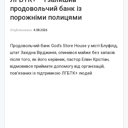
продовольчий банк із
порожніми полицями
Опубліковано
4.08.2026
Продовольчий банк God’s Store House у місті Блуфілд,
штат Західна Вірджинія, опинився майже без запасів
після того, як його керівник, пастор Елвін Крістіан,
відмовився приймати допомогу від організацій,
пов’язаних із підтримкою ЛГБТК+ людей.