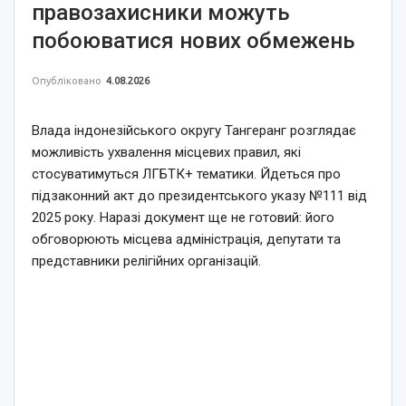
правозахисники можуть
побоюватися нових обмежень
Опубліковано
4.08.2026
Влада індонезійського округу Тангеранг розглядає
можливість ухвалення місцевих правил, які
стосуватимуться ЛГБТК+ тематики. Йдеться про
підзаконний акт до президентського указу №111 від
2025 року. Наразі документ ще не готовий: його
обговорюють місцева адміністрація, депутати та
представники релігійних організацій.