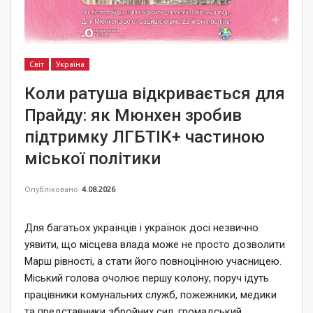
Світ
Україна
Коли ратуша відкривається для
Прайду: як Мюнхен зробив
підтримку ЛГБТІК+ частиною
міської політики
Опубліковано
4.08.2026
Для багатьох українців і українок досі незвично
уявити, що місцева влада може не просто дозволити
Марш рівності, а стати його повноцінною учасницею.
Міський голова очолює першу колону, поруч ідуть
працівники комунальних служб, пожежники, медики
та представники збройних сил, громадський