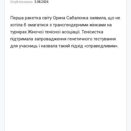
Опубліковано
5.08.2026
Перша ракетка світу Орина Сабалєнка заявила, що не
хотіла б змагатися з трансгендерними жінками на
турнірах Жіночої тенісної асоціації. Тенісистка
підтримала запровадження генетичного тестування
для учасниць і назвала такий підхід «справедливим».