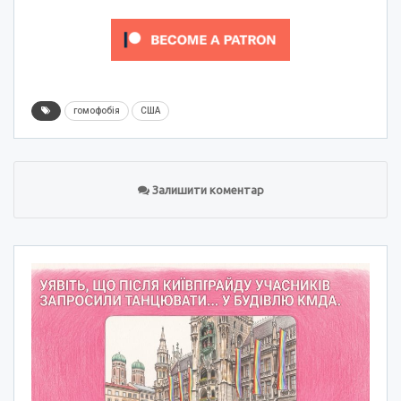
гомофобія
США
Залишити коментар