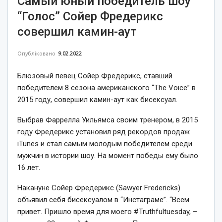
Самый юный победитель шоу
“Голос” Сойер Фредерикс
совершил камин-аут
Опубліковано
9.02.2022
Блюзовый певец Сойер Фредерикс, ставший
победителем 8 сезона американского “The Voice” в
2015 году, совершил камин-аут как бисексуал.
Выбрав Фаррелла Уильямса своим тренером, в 2015
году Фредерикс установил ряд рекордов продаж
iTunes и стал самым молодым победителем среди
мужчин в истории шоу. На момент победы ему было
16 лет.
Накануне Сойер Фредерикс (Sawyer Fredericks)
объявил себя бисексуалом в “Инстаграме”. “Всем
привет. Пришло время для моего #Truthfultuesday, –