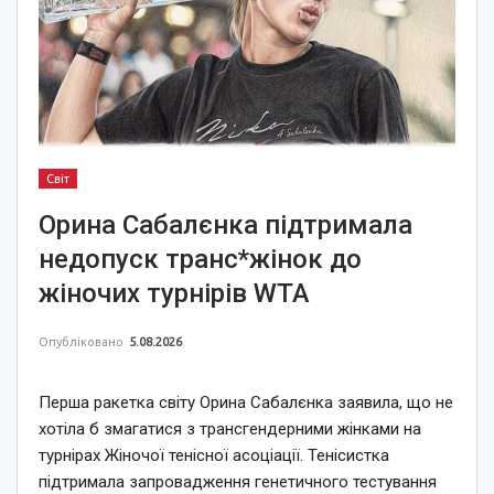
Світ
Орина Сабалєнка підтримала
недопуск транс*жінок до
жіночих турнірів WTA
Опубліковано
5.08.2026
Перша ракетка світу Орина Сабалєнка заявила, що не
хотіла б змагатися з трансгендерними жінками на
турнірах Жіночої тенісної асоціації. Тенісистка
підтримала запровадження генетичного тестування