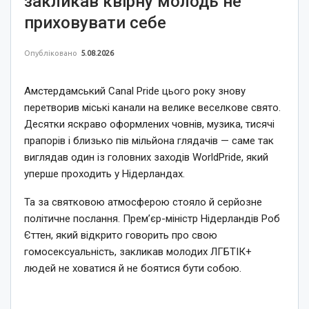
закликав квірну молодь не
приховувати себе
Опубліковано
5.08.2026
Амстердамський Canal Pride цього року знову
перетворив міські канали на велике веселкове свято.
Десятки яскраво оформлених човнів, музика, тисячі
прапорів і близько пів мільйона глядачів — саме так
виглядав один із головних заходів WorldPride, який
уперше проходить у Нідерландах.
Та за святковою атмосферою стояло й серйозне
політичне послання. Прем’єр-міністр Нідерландів Роб
Єттен, який відкрито говорить про свою
гомосексуальність, закликав молодих ЛГБТІК+
людей не ховатися й не боятися бути собою.