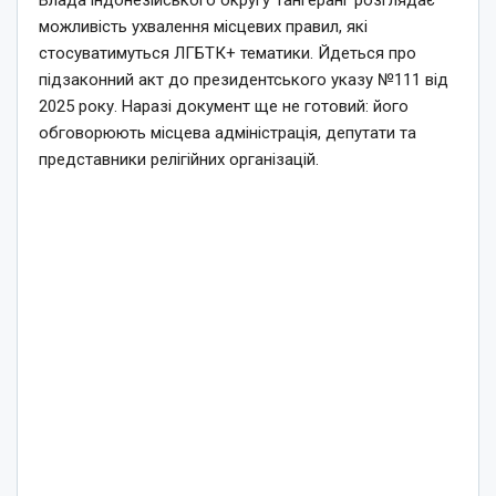
Влада індонезійського округу Тангеранг розглядає
можливість ухвалення місцевих правил, які
стосуватимуться ЛГБТК+ тематики. Йдеться про
підзаконний акт до президентського указу №111 від
2025 року. Наразі документ ще не готовий: його
обговорюють місцева адміністрація, депутати та
представники релігійних організацій.