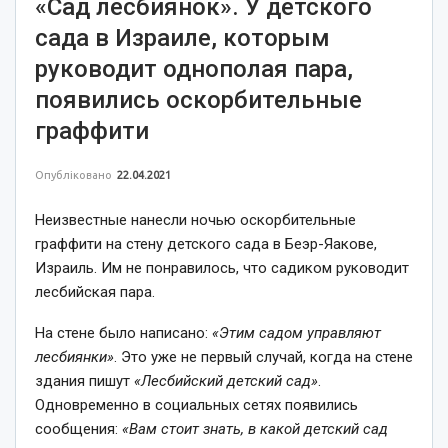
«Сад лесбиянок». У детского
сада в Израиле, которым
руководит однополая пара,
появились оскорбительные
граффити
Опубліковано
22.04.2021
Неизвестные нанесли ночью оскорбительные
граффити на стену детского сада в Беэр-Яакове,
Израиль. Им не понравилось, что садиком руководит
лесбийская пара.
На стене было написано:
«Этим садом управляют
лесбиянки»
. Это уже не первый случай, когда на стене
здания пишут
«Лесбийский детский сад»
.
Одновременно в социальных сетях появились
сообщения:
«Вам стоит знать, в какой детский сад