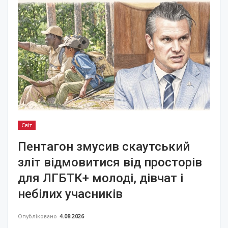
Світ
Пентагон змусив скаутський
зліт відмовитися від просторів
для ЛГБТК+ молоді, дівчат і
небілих учасників
Опубліковано
4.08.2026