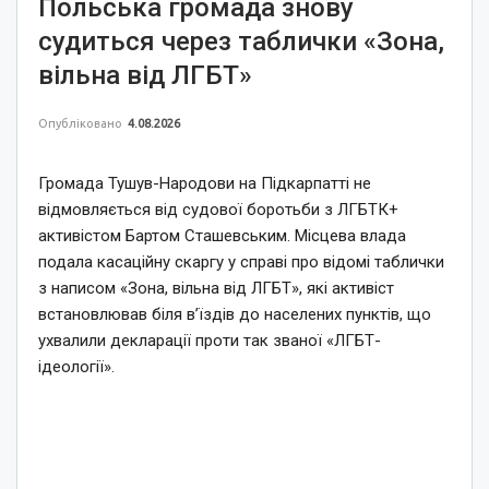
Польська громада знову
судиться через таблички «Зона,
вільна від ЛГБТ»
Опубліковано
4.08.2026
Громада Тушув-Народови на Підкарпатті не
відмовляється від судової боротьби з ЛГБТК+
активістом Бартом Сташевським. Місцева влада
подала касаційну скаргу у справі про відомі таблички
з написом «Зона, вільна від ЛГБТ», які активіст
встановлював біля в’їздів до населених пунктів, що
ухвалили декларації проти так званої «ЛГБТ-
ідеології».