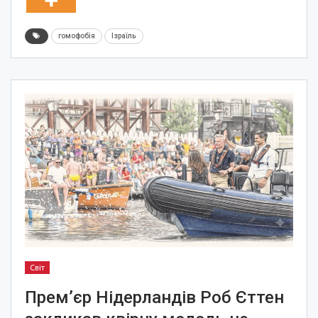
гомофобія
Ізраїль
Світ
Прем’єр Нідерландів Роб Єттен