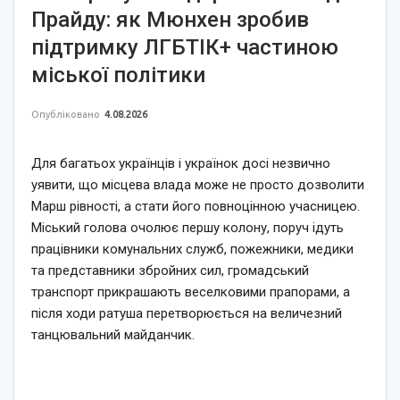
Прайду: як Мюнхен зробив
підтримку ЛГБТІК+ частиною
міської політики
Опубліковано
4.08.2026
Для багатьох українців і українок досі незвично
уявити, що місцева влада може не просто дозволити
Марш рівності, а стати його повноцінною учасницею.
Міський голова очолює першу колону, поруч ідуть
працівники комунальних служб, пожежники, медики
та представники збройних сил, громадський
транспорт прикрашають веселковими прапорами, а
після ходи ратуша перетворюється на величезний
танцювальний майданчик.