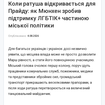
Коли ратуша відкривається для
Прайду: як Мюнхен зробив
підтримку ЛГБТІК+ частиною
міської політики
Опубліковано
4.08.2026
Для багатьох українців і українок досі незвично
уявити, що місцева влада може не просто дозволити
Марш рівності, а стати його повноцінною учасницею.
Міський голова очолює першу колону, поруч ідуть
працівники комунальних служб, пожежники, медики
та представники збройних сил, громадський
транспорт прикрашають веселковими прапорами, а
після ходи ратуша перетворюється на величезний
танцювальний майданчик.