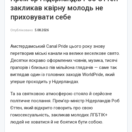
закликав квірну молодь не
приховувати себе
Опубліковано
5.08.2026
Амстердамський Canal Pride цього року знову
перетворив міські канали на велике веселкове свято.
Десятки яскраво оформлених човнів, музика, тисячі
прапорів і близько пів мільйона глядачів — саме так
виглядав один із головних заходів WorldPride, який
уперше проходить у Нідерландах.
Та за святковою атмосферою стояло й серйозне
політичне послання. Прем’єр-міністр Нідерландів Роб
Єттен, який відкрито говорить про свою
гомосексуальність, закликав молодих ЛГБТІК+
людей не ховатися й не боятися бути собою.