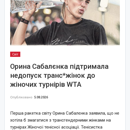
Світ
Орина Сабалєнка підтримала
недопуск транс*жінок до
жіночих турнірів WTA
Опубліковано
5.08.2026
Перша ракетка світу Орина Сабалєнка заявила, що не
хотіла б змагатися з трансгендерними жінками на
турнірах Жіночої тенісної асоціації. Тенісистка