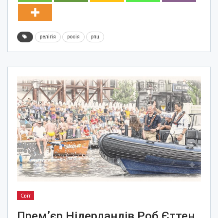
релігія
росія
рпц
Світ
Прем’єр Нідерландів Роб Єттен