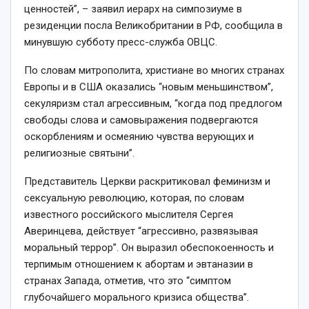
ценностей”, – заявил иерарх на симпозиуме в
резиденции посла Великобритании в РФ, сообщила в
минувшую субботу пресс-служба ОВЦС.
По словам митрополита, христиане во многих странах
Европы и в США оказались “новым меньшинством”,
секуляризм стал агрессивным, “когда под предлогом
свободы слова и самовыражения подвергаются
оскорблениям и осмеянию чувства верующих и
религиозные святыни”.
Представитель Церкви раскритиковал феминизм и
сексуальную революцию, которая, по словам
известного российского мыслителя Сергея
Аверинцева, действует “агрессивно, развязывая
моральный террор”. Он выразил обеспокоенность и
терпимым отношением к абортам и эвтаназии в
странах Запада, отметив, что это “симптом
глубочайшего морального кризиса общества”.