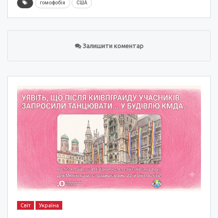
гомофобія
США
Залишити коментар
Світ
Україна