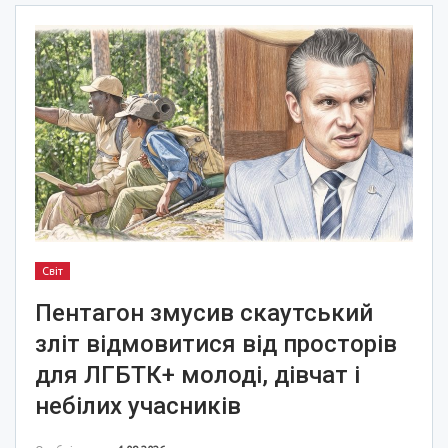
Світ
Пентагон змусив скаутський
зліт відмовитися від просторів
для ЛГБТК+ молоді, дівчат і
небілих учасників