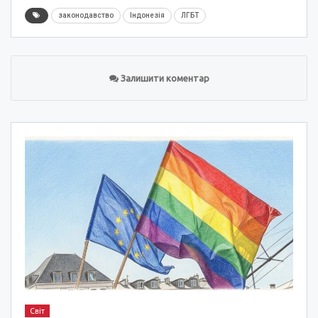
законодавство
Індонезія
ЛГБТ
Залишити коментар
Світ