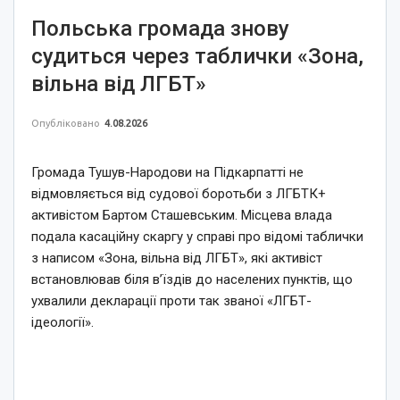
Польська громада знову
судиться через таблички «Зона,
вільна від ЛГБТ»
Опубліковано
4.08.2026
Громада Тушув-Народови на Підкарпатті не
відмовляється від судової боротьби з ЛГБТК+
активістом Бартом Сташевським. Місцева влада
подала касаційну скаргу у справі про відомі таблички
з написом «Зона, вільна від ЛГБТ», які активіст
встановлював біля в’їздів до населених пунктів, що
ухвалили декларації проти так званої «ЛГБТ-
ідеології».