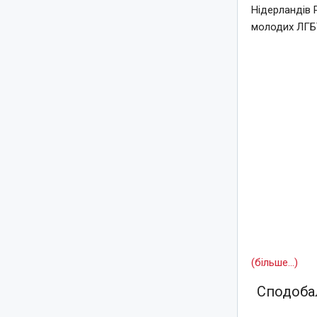
Нідерландів 
молодих ЛГБТ
(більше…)
Сподобал