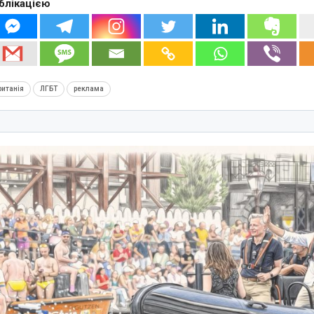
блікацією
итанія
ЛГБТ
реклама