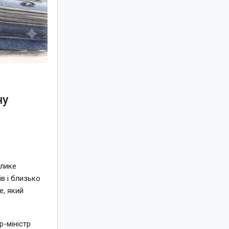
ну
елике
в і близько
e, який
-міністр