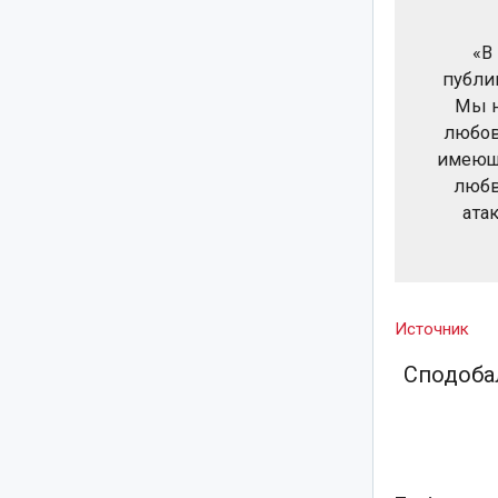
«В
публи
Мы н
любов
имеющу
любв
ата
Источник
Сподобал