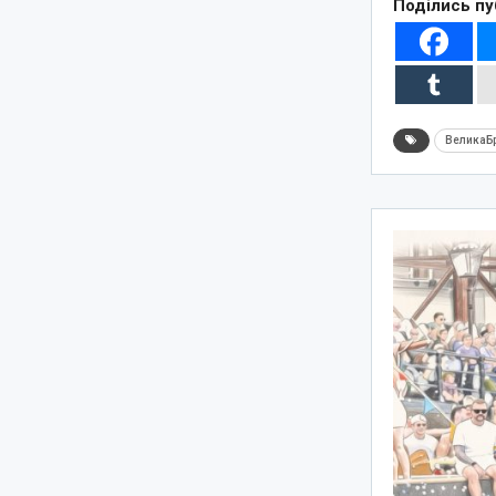
Поділись пу
ВеликаБр