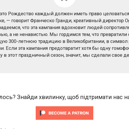
 это Рождество каждый должен иметь право целоваться
ке, — говорит Франческо Гранди, креативный директор Ogi
адеемся, что эта кампания вдохновит людей сопротивл
ью, а не ненавистью. Мы гордимся тем, что превратили 
ю 300-летнюю традицию в Великобритании, в символ
и. Если эта кампания предотвратит хотя бы одну гомоф
ку в этот праздничный сезон, значит, мы сделали свое де
ось? Знайди хвилинку, щоб підтримати нас на