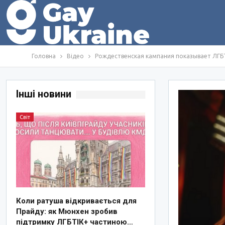
Головна
Відео
Рождественская кампания показывает ЛГБ
Інші новини
Світ
Коли ратуша відкривається для
Прайду: як Мюнхен зробив
підтримку ЛГБТІК+ частиною…