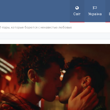
Світ
Україна
Т-пары, которые борются с ненавистью любовью