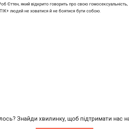
Роб Єттен, який відкрито говорить про свою гомосексуальність,
ІК+ людей не ховатися й не боятися бути собою.
ось? Знайди хвилинку, щоб підтримати нас на