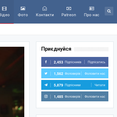
Відео
Фото
Контакти
Patreon
Про нас
Приєднуйся
2,453
Підпісників
Підпісатись
1,562
Фоловерів
Фоловити нас
5,879
Підпісники
Читати
1,485
Фоловерів
Фоловити нас