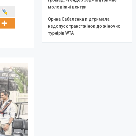
громад: «Гендер Зед» підтримає
молодіжні центри
Орина Сабалєнка підтримала
недопуск транс*жінок до жіночих
турнірів WTA