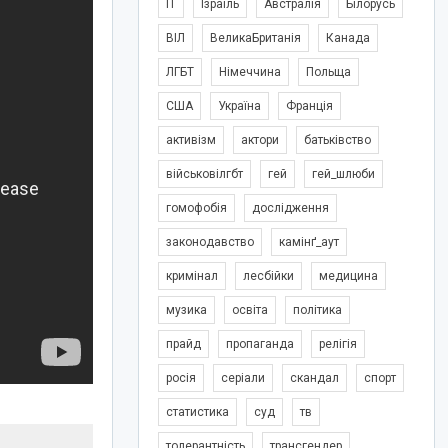
IT
Ізраїль
Австралія
Білорусь
ВІЛ
ВеликаБританія
Канада
ЛГБТ
Німеччина
Польща
США
Україна
Франція
активізм
актори
батьківство
військовілгбт
гей
гей_шлюби
гомофобія
дослідження
законодавство
камінґ_аут
кримінал
лесбійки
медицина
музика
освіта
політика
прайд
пропаганда
релігія
росія
серіали
скандал
спорт
статистика
суд
тв
толерантність
трансгендер