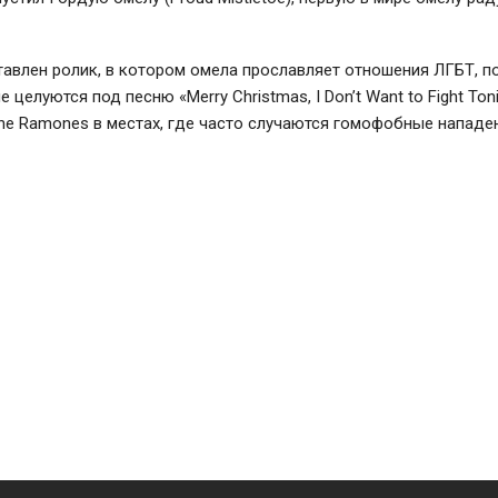
авлен ролик, в котором омела прославляет отношения ЛГБТ, 
 целуются под песню «Merry Christmas, I Don’t Want to Fight Ton
he Ramones в местах, где часто случаются гомофобные нападе