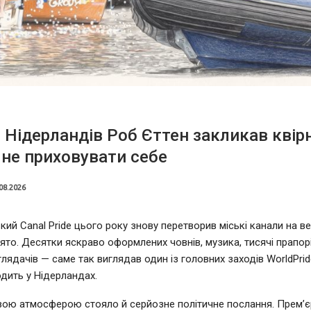
 Нідерландів Роб Єттен закликав квір
не приховувати себе
08.2026
ий Canal Pride цього року знову перетворив міські канали на в
ято. Десятки яскраво оформлених човнів, музика, тисячі прапорі
глядачів — саме так виглядав один із головних заходів WorldPrid
дить у Нідерландах.
вою атмосферою стояло й серйозне політичне послання. Прем’єр