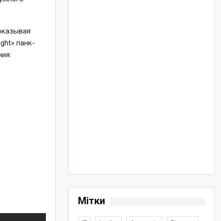
показывая
ight» панк-
ния.
Мітки