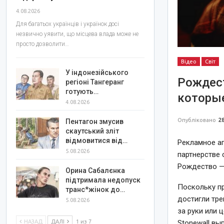
4.08.2026
Для багатьох українців і українок досі
незвично уявити, що місцева влада може не
просто дозволити…
Відео
Світ
У індонезійського
Рождес
регіоні Тангеранг
готують…
которы
4.08.2026
Опубліковано
28
Пентагон змусив
скаутський зліт
відмовитися від…
Рекламное аг
5.08.2026
партнерстве 
Рождество — 
Орина Сабалєнка
підтримала недопуск
Поскольку пр
транс*жінок до…
достигли тре
5.08.2026
за руки или 
НАЗАД
ДАЛІ
1 из 7
Stonewall вы