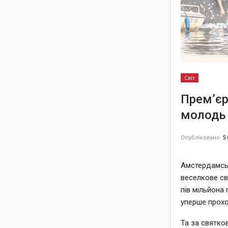
Світ
Прем’єр
молодь 
Опубліковано
5.
Амстердамськ
веселкове св
пів мільйона 
уперше прохо
Та за святко