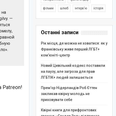
фільми
шлюб
інтерв'ю
історія
 на
lvy. —
яться
омелу,
Останні записи
 равной
обную
Рік місця, де можна не ховатися: як у
Франківську живе перший ЛГБТ+
ло».
ком’юніті-центр
Новий Цивільний кодекс поставили
на паузу, але загроза для прав
ЛГБТІК+ людей залишається
 Patreon!
Прем’єр Нідерландів Роб Єттен
закликав квірну молодь не
приховувати себе
Квірні книги для прифронтових