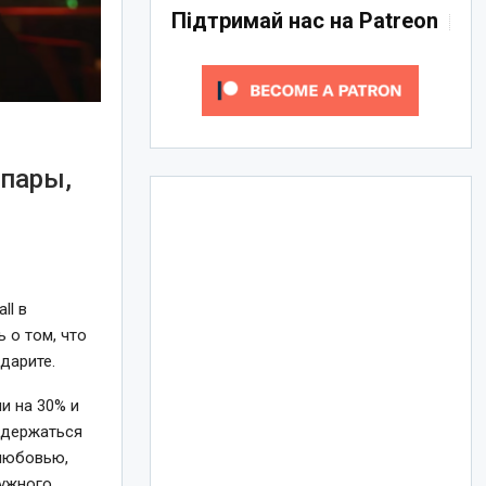
Підтримай нас на Patreon
пары,
ll в
 о том, что
дарите.
и на 30% и
 держаться
 любовью,
дужного