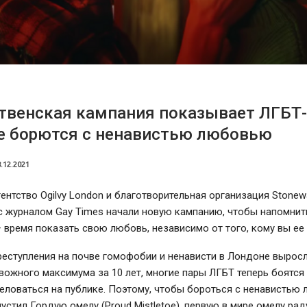
твенская кампания показывает ЛГБТ-
е борются с ненавистью любовью
.12.2021
ентство Ogilvy London и благотворительная организация Stonewa
с журналом Gay Times начали новую кампанию, чтобы напомнить
время показать свою любовь, независимо от того, кому вы ее 
еступления на почве гомофобии и ненависти в Лондоне выросл
вожного максимума за 10 лет, многие пары ЛГБТ теперь боятся
целоваться на публике. Поэтому, чтобы бороться с ненавистью
пустил Гордую омелу (Proud Mistletoe), первую в мире омелу ра