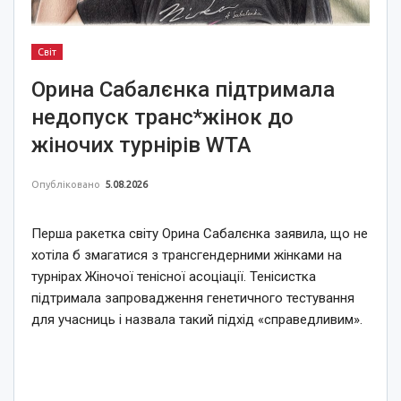
Світ
Орина Сабалєнка підтримала
недопуск транс*жінок до
жіночих турнірів WTA
Опубліковано
5.08.2026
Перша ракетка світу Орина Сабалєнка заявила, що не
хотіла б змагатися з трансгендерними жінками на
турнірах Жіночої тенісної асоціації. Тенісистка
підтримала запровадження генетичного тестування
для учасниць і назвала такий підхід «справедливим».