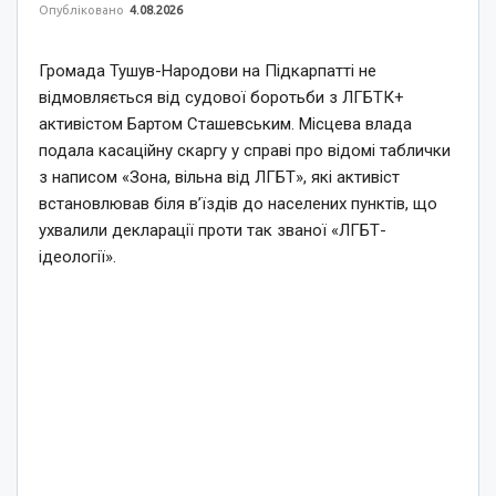
Опубліковано
4.08.2026
Громада Тушув-Народови на Підкарпатті не
відмовляється від судової боротьби з ЛГБТК+
активістом Бартом Сташевським. Місцева влада
подала касаційну скаргу у справі про відомі таблички
з написом «Зона, вільна від ЛГБТ», які активіст
встановлював біля в’їздів до населених пунктів, що
ухвалили декларації проти так званої «ЛГБТ-
ідеології».