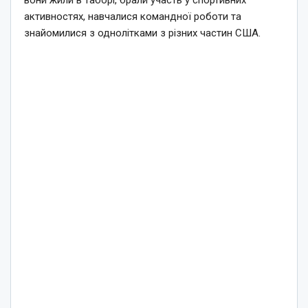
вони жили в таборі, брали участь у спортивних
активностях, навчалися командної роботи та
знайомилися з однолітками з різних частин США.