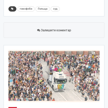
гомофобія
Польща
суд
Залишити коментар