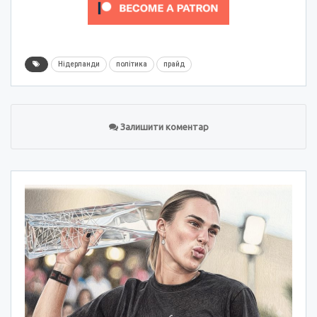
Нідерланди
політика
прайд
Залишити коментар