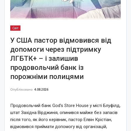
Світ
У США пастор відмовився від
допомоги через підтримку
ЛГБТК+ – і залишив
продовольчий банк із
порожніми полицями
Опубліковано
4.08.2026
Продовольчий банк God’s Store House у місті Блуфілд,
штат Західна Вірджинія, опинився майже без запасів
після того, як його керівник, пастор Елвін Крістіан,
відмовився приймати допомогу від організацій,