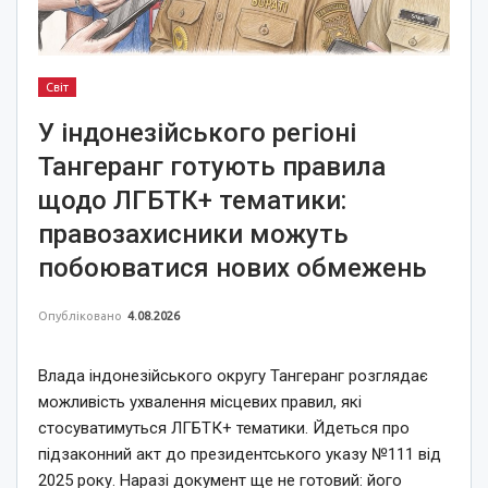
Світ
У індонезійського регіоні
Тангеранг готують правила
щодо ЛГБТК+ тематики:
правозахисники можуть
побоюватися нових обмежень
Опубліковано
4.08.2026
Влада індонезійського округу Тангеранг розглядає
можливість ухвалення місцевих правил, які
стосуватимуться ЛГБТК+ тематики. Йдеться про
підзаконний акт до президентського указу №111 від
2025 року. Наразі документ ще не готовий: його