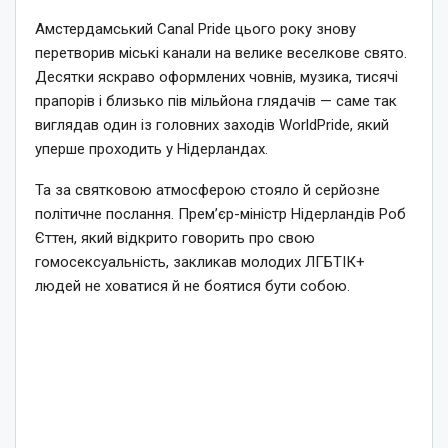
Амстердамський Canal Pride цього року знову
перетворив міські канали на велике веселкове свято.
Десятки яскраво оформлених човнів, музика, тисячі
прапорів і близько пів мільйона глядачів — саме так
виглядав один із головних заходів WorldPride, який
уперше проходить у Нідерландах.
Та за святковою атмосферою стояло й серйозне
політичне послання. Прем’єр-міністр Нідерландів Роб
Єттен, який відкрито говорить про свою
гомосексуальність, закликав молодих ЛГБТІК+
людей не ховатися й не боятися бути собою.