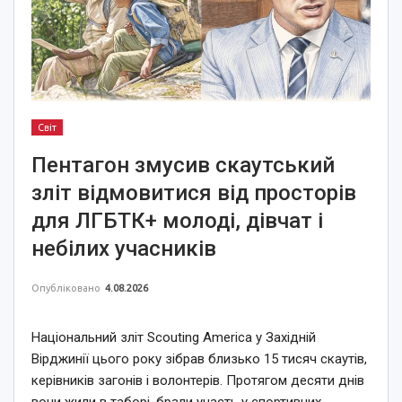
Світ
Пентагон змусив скаутський
зліт відмовитися від просторів
для ЛГБТК+ молоді, дівчат і
небілих учасників
Опубліковано
4.08.2026
Національний зліт Scouting America у Західній
Вірджинії цього року зібрав близько 15 тисяч скаутів,
керівників загонів і волонтерів. Протягом десяти днів