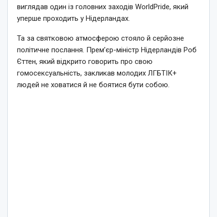
виглядав один із головних заходів WorldPride, який
уперше проходить у Нідерландах.
Та за святковою атмосферою стояло й серйозне
політичне послання. Прем’єр-міністр Нідерландів Роб
Єттен, який відкрито говорить про свою
гомосексуальність, закликав молодих ЛГБТІК+
людей не ховатися й не боятися бути собою.