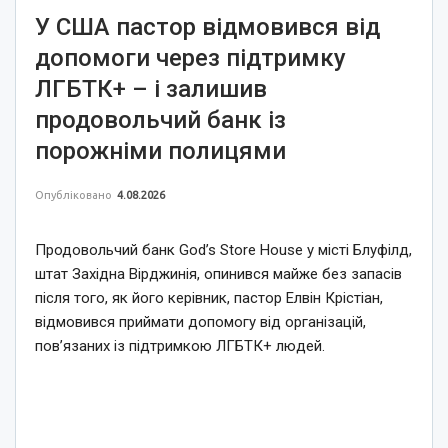
У США пастор відмовився від
допомоги через підтримку
ЛГБТК+ – і залишив
продовольчий банк із
порожніми полицями
Опубліковано
4.08.2026
Продовольчий банк God’s Store House у місті Блуфілд,
штат Західна Вірджинія, опинився майже без запасів
після того, як його керівник, пастор Елвін Крістіан,
відмовився приймати допомогу від організацій,
пов’язаних із підтримкою ЛГБТК+ людей.