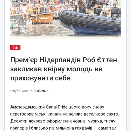
Світ
Прем’єр Нідерландів Роб Єттен
закликав квірну молодь не
приховувати себе
Опубліковано
5.08.2026
Амстердамський Canal Pride цього року знову
перетворив міські канали на велике веселкове свято.
Десятки яскраво оформлених човнів, музика, тисячі
прапорів і близько пів мільйона глядачів — саме так