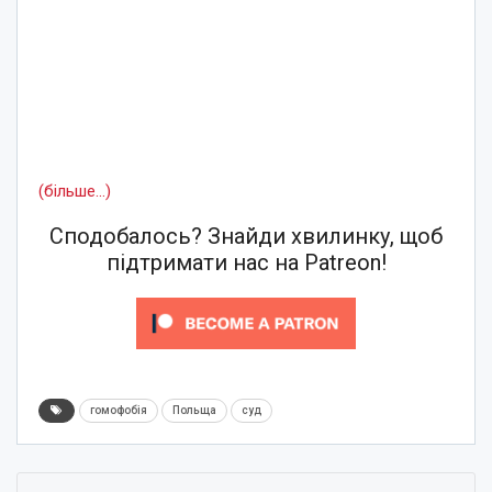
(більше…)
Сподобалось? Знайди хвилинку, щоб
підтримати нас на Patreon!
гомофобія
Польща
суд