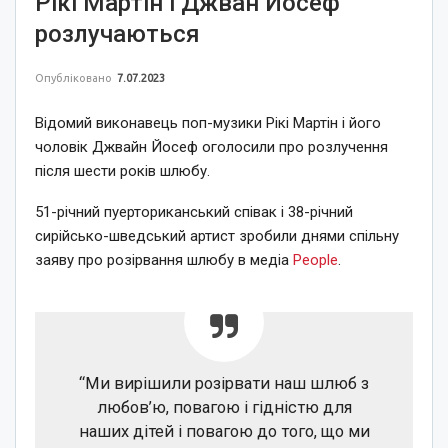
Рікі Мартін і Джван Йосеф
розлучаються
Опубліковано
7.07.2023
Відомий виконавець поп-музики Рікі Мартін і його
чоловік Джвайн Йосеф оголосили про розлучення
після шести років шлюбу.
51-річний пуерториканський співак і 38-річний
сирійсько-шведський артист зробили днями спільну
заяву про розірвання шлюбу в медіа
People
.
“Ми вирішили розірвати наш шлюб з
любов’ю, повагою і гідністю для
наших дітей і повагою до того, що ми