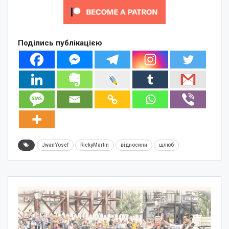
Поділись публікацією
JwanYosef
RickyMartin
відносини
шлюб