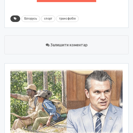
Білорусь
спорт
трансфобія
Залишити коментар