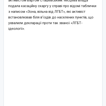
активістом Бартом Сташевським. Місцева влада
подала касаційну скаргу у справі про відомі таблички
з написом «Зона, вільна від ЛГБТ», які активіст
встановлював біля в’їздів до населених пунктів, що
ухвалили декларації проти так званої «ЛГБТ-
ідеології».