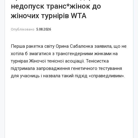
недопуск транс*жінок до
жіночих турнірів WTA
Опубліковано
5.08.2026
Перша ракетка світу Орина Сабалєнка заявила, що не
хотіла б змагатися з трансгендерними жінками на
турнірах Жіночої тенісної асоціації. Тенісистка
підтримала запровадження генетичного тестування
для учасниць і назвала такий підхід «справедливим».