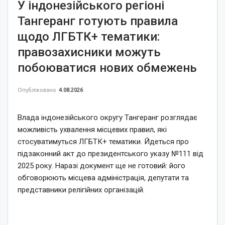
У індонезійського регіоні
Тангеранг готують правила
щодо ЛГБТК+ тематики:
правозахисники можуть
побоюватися нових обмежень
Опубліковано
4.08.2026
Влада індонезійського округу Тангеранг розглядає
можливість ухвалення місцевих правил, які
стосуватимуться ЛГБТК+ тематики. Йдеться про
підзаконний акт до президентського указу №111 від
2025 року. Наразі документ ще не готовий: його
обговорюють місцева адміністрація, депутати та
представники релігійних організацій.