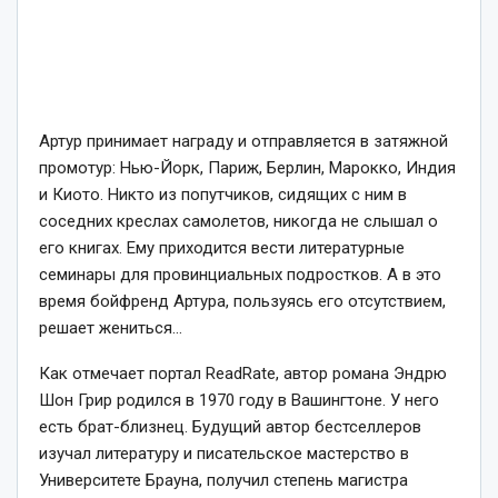
Артур принимает награду и отправляется в затяжной
промотур: Нью-Йорк, Париж, Берлин, Марокко, Индия
и Киото. Никто из попутчиков, сидящих с ним в
соседних креслах самолетов, никогда не слышал о
его книгах. Ему приходится вести литературные
семинары для провинциальных подростков. А в это
время бойфренд Артура, пользуясь его отсутствием,
решает жениться…
Как отмечает портал ReadRate, автор романа Эндрю
Шон Грир родился в 1970 году в Вашингтоне. У него
есть брат-близнец. Будущий автор бестселлеров
изучал литературу и писательское мастерство в
Университете Брауна, получил степень магистра