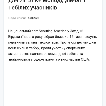
для ЛГБТК+ молоді, дівчат і
небілих учасників
Опубліковано
4.08.2026
Національний зліт Scouting America у Західній
Вірджинії цього року зібрав близько 15 тисяч скаутів,
керівників загонів і волонтерів. Протягом десяти днів
вони жили в таборі, брали участь у спортивних
активностях, навчалися командної роботи та
знайомилися з однолітками з різних частин США.