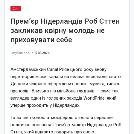
Світ
Прем’єр Нідерландів Роб Єттен
закликав квірну молодь не
приховувати себе
Опубліковано
5.08.2026
Амстердамський Canal Pride цього року знову
перетворив міські канали на велике веселкове свято.
Десятки яскраво оформлених човнів, музика, тисячі
прапорів і близько пів мільйона глядачів — саме так
виглядав один із головних заходів WorldPride, який
уперше проходить у Нідерландах.
Та за святковою атмосферою стояло й серйозне
політичне послання. Прем’єр-міністр Нідерландів Роб
Єттен, який відкрито говорить про свою