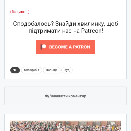
(більше…)
Сподобалось? Знайди хвилинку, щоб
підтримати нас на Patreon!
гомофобія
Польща
суд
Залишити коментар