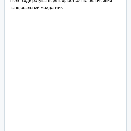
після ходи ратуша перетворюється на величезний
танцювальний майданчик.