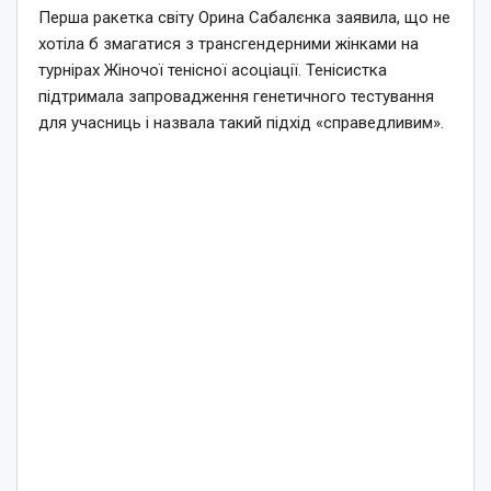
Перша ракетка світу Орина Сабалєнка заявила, що не
хотіла б змагатися з трансгендерними жінками на
турнірах Жіночої тенісної асоціації. Тенісистка
підтримала запровадження генетичного тестування
для учасниць і назвала такий підхід «справедливим».