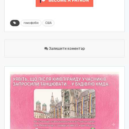
гомофобія
США
Залишити коментар