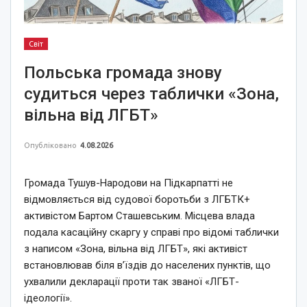
Світ
Польська громада знову
судиться через таблички «Зона,
вільна від ЛГБТ»
Опубліковано
4.08.2026
Громада Тушув-Народови на Підкарпатті не
відмовляється від судової боротьби з ЛГБТК+
активістом Бартом Сташевським. Місцева влада
подала касаційну скаргу у справі про відомі таблички
з написом «Зона, вільна від ЛГБТ», які активіст
встановлював біля в’їздів до населених пунктів, що
ухвалили декларації проти так званої «ЛГБТ-
ідеології».