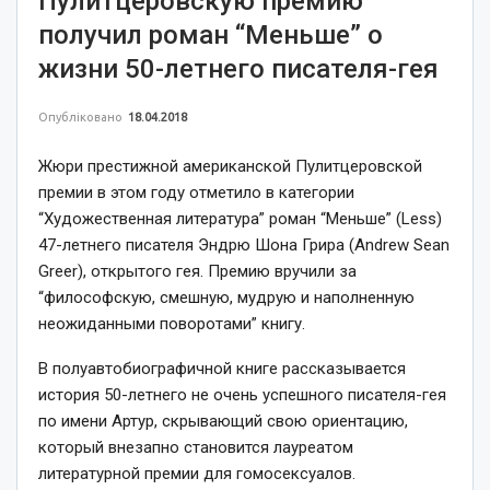
Пулитцеровскую премию
получил роман “Меньше” о
жизни 50-летнего писателя-гея
Опубліковано
18.04.2018
Жюри престижной американской Пулитцеровской
премии в этом году отметило в категории
“Художественная литература” роман “Меньше” (Less)
47-летнего писателя Эндрю Шона Грира (Andrew Sean
Greer), открытого гея. Премию вручили за
“философскую, смешную, мудрую и наполненную
неожиданными поворотами” книгу.
В полуавтобиографичной книге рассказывается
история 50-летнего не очень успешного писателя-гея
по имени Артур, скрывающий свою ориентацию,
который внезапно становится лауреатом
литературной премии для гомосексуалов.