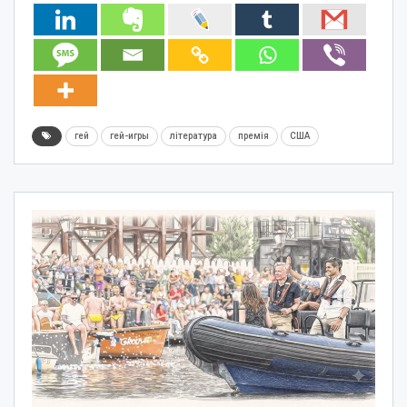
гей
гей-игры
література
премія
США