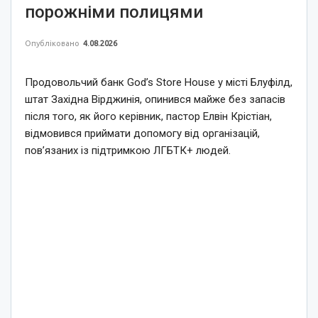
порожніми полицями
Опубліковано
4.08.2026
Продовольчий банк God’s Store House у місті Блуфілд,
штат Західна Вірджинія, опинився майже без запасів
після того, як його керівник, пастор Елвін Крістіан,
відмовився приймати допомогу від організацій,
пов’язаних із підтримкою ЛГБТК+ людей.