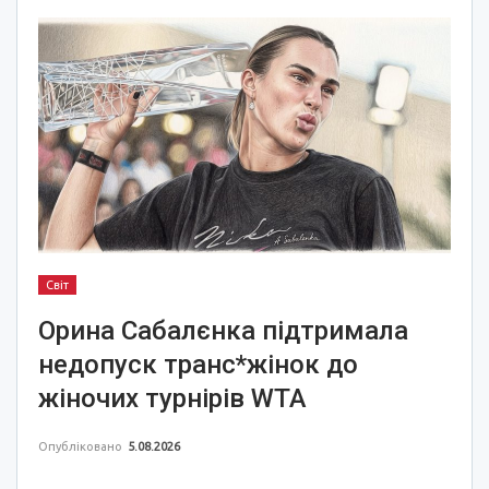
Світ
Орина Сабалєнка підтримала
недопуск транс*жінок до
жіночих турнірів WTA
Опубліковано
5.08.2026