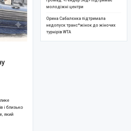
громад: «Гендер Зед» підтримає
молодіжні центри
Орина Сабалєнка підтримала
недопуск транс*жінок до жіночих
турнірів WTA
ну
елике
в і близько
e, який