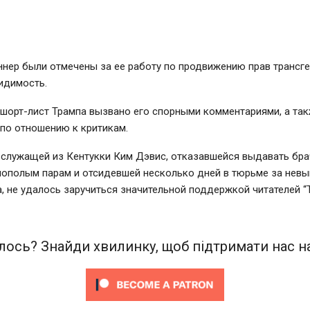
ннер были отмечены за ее работу по продвижению прав трансг
идимость.
 шорт-лист Трампа вызвано его спорными комментариями, а та
по отношению к критикам.
служащей из Кентукки Ким Дэвис, отказавшейся выдавать бр
нополым парам и отсидевшей несколько дней в тюрьме за нев
, не удалось заручиться значительной поддержкой читателей “T
ось? Знайди хвилинку, щоб підтримати нас на