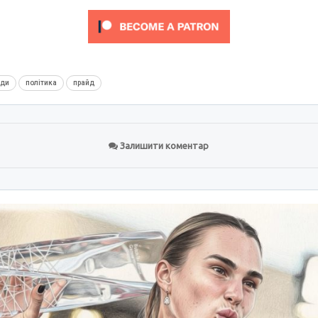
нди
політика
прайд
Залишити коментар