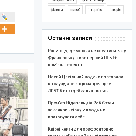
фільми
шлюб
інтерв'ю
історія
Останні записи
Рік місця, де можна не ховатися: як у
Франківську живе перший ЛГБТ+
ком’юніті-центр
Новий Цивільний кодекс поставили
на паузу, але загроза для прав
ЛГБТІК+ людей залишається
Прем’єр Нідерландів Роб Єттен
закликав квірну молодь не
приховувати себе
Квірні книги для прифронтових