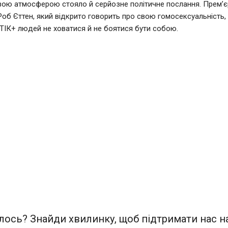
вою атмосферою стояло й серйозне політичне послання. Прем’єр
Роб Єттен, який відкрито говорить про свою гомосексуальність,
ІК+ людей не ховатися й не боятися бути собою.
ось? Знайди хвилинку, щоб підтримати нас на