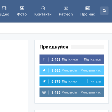
Відео
Фото
Контакти
Patreon
Про нас
Приєднуйся
2,453
Підпісників
Підпісатись
1,562
Фоловерів
Фоловити нас
5,879
Підпісники
Читати
1,485
Фоловерів
Фоловити нас