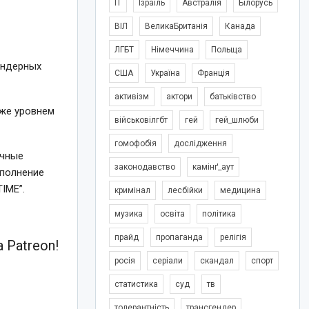
IT
Ізраїль
Австралія
Білорусь
ВІЛ
ВеликаБританія
Канада
ЛГБТ
Німеччина
Польща
ендерных
США
Україна
Франція
активізм
актори
батьківство
кже уровнем
військовілгбт
гей
гей_шлюби
гомофобія
дослідження
ачные
законодавство
камінґ_аут
ыполнение
IME”.
кримінал
лесбійки
медицина
музика
освіта
політика
прайд
пропаганда
релігія
 Patreon!
росія
серіали
скандал
спорт
статистика
суд
тв
толерантність
трансгендер