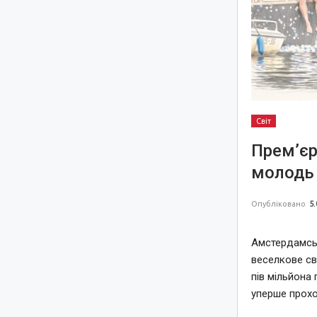
Світ
Прем’єр
молодь 
Опубліковано
5.
Амстердамськ
веселкове св
пів мільйона 
уперше прохо