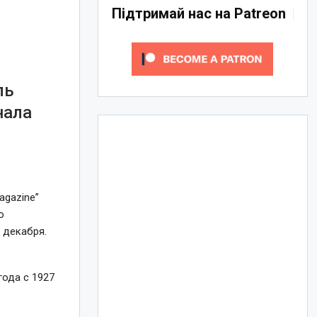
Підтримай нас на Patreon
ль
нала
agazine”
о
 декабря.
ода с 1927