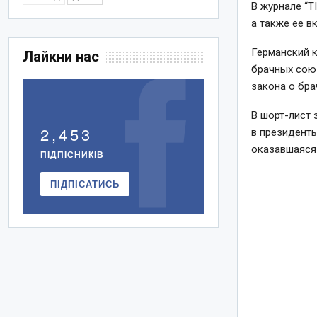
В журнале “T
а также ее 
Германский к
Лайкни нас
брачных союз
закона о бра
В шорт-лист 
2,453
в президент
оказавшаяся
ПІДПІСНИКІВ
ПІДПІСАТИСЬ