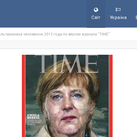
Світ
Україна
ь признана человеком 2015 года по версии журнала “TIME”