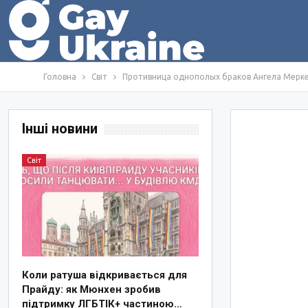
Головна
Світ
Противница однополых браков Ангела Меркел
Інші новини
Світ
Коли ратуша відкривається для
Прайду: як Мюнхен зробив
підтримку ЛГБТІК+ частиною…