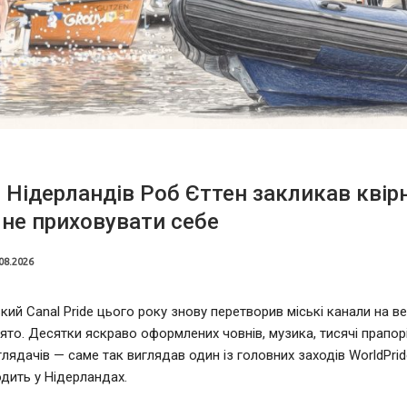
 Нідерландів Роб Єттен закликав квір
не приховувати себе
08.2026
ий Canal Pride цього року знову перетворив міські канали на в
ято. Десятки яскраво оформлених човнів, музика, тисячі прапорі
глядачів — саме так виглядав один із головних заходів WorldPrid
дить у Нідерландах.