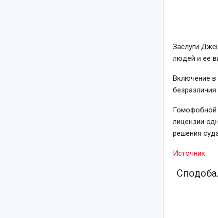
Заслуги Дже
людей и ее в
Включение в
безразличия 
Гомофобной 
лицензии од
решения суда
Источник
Сподобал