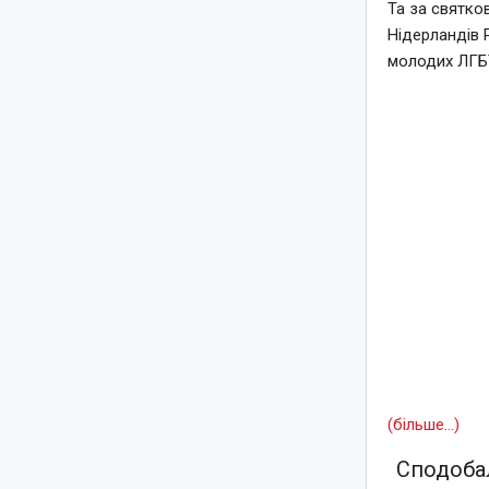
Та за святко
Нідерландів 
молодих ЛГБТ
(більше…)
Сподобал