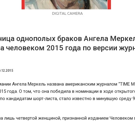
DIGITAL CAMERA
ница однополых браков Ангела Мерке
а человеком 2015 года по версии жур
.12.2015
ании Ангела Меркель названа американским журналом “TIME M
15 года. О том, что она победила в номинации в ходе открытог
по кандидатам шорт-листа, стало известно в минувшую среду 9
а лишь четвертой женщиной, признанной изданием Человеком г