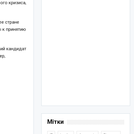
ого кризиса,
ее стране
ы к принятию
кий кандидат
ер,
Мітки