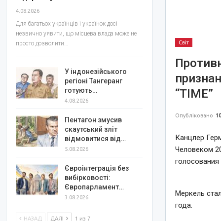
4.08.2026
Для багатьох українців і українок досі
незвично уявити, що місцева влада може не
Світ
просто дозволити…
Против
У індонезійського
признан
регіоні Тангеранг
готують…
“TIME”
4.08.2026
Опубліковано
10
Пентагон змусив
скаутський зліт
Канцлер Герм
відмовитися від…
Человеком 20
5.08.2026
голосования 
Євроінтеграція без
вибірковості:
Європарламент…
Меркель стал
3.08.2026
года.
НАЗАД
ДАЛІ
1 из 7