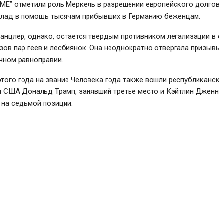
IME” отметили роль Меркель в разрешении европейского долгов
вклад в помощь тысячам прибывших в Германию беженцам.
анцлер, однако, остается твердым противником легализации в 
ов пар геев и лесбиянок. Она неоднократно отвергала призыв
чном равноправии.
этого года на звание Человека года также вошли республиканс
ы США Дональд Трамп, занявший третье место и Кэйтлин Дженн
 на седьмой позиции.