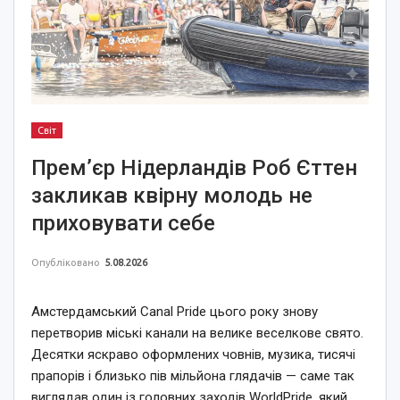
Світ
Прем’єр Нідерландів Роб Єттен
закликав квірну молодь не
приховувати себе
Опубліковано
5.08.2026
Амстердамський Canal Pride цього року знову
перетворив міські канали на велике веселкове свято.
Десятки яскраво оформлених човнів, музика, тисячі
прапорів і близько пів мільйона глядачів — саме так
виглядав один із головних заходів WorldPride, який