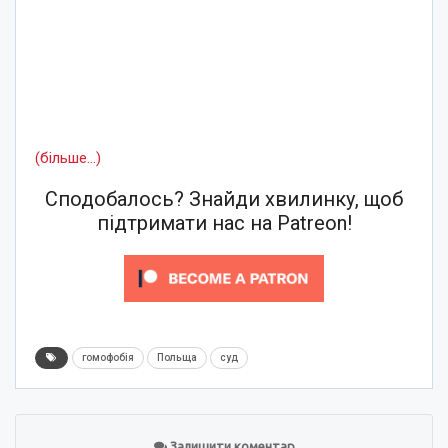
(більше…)
Сподобалось? Знайди хвилинку, щоб
підтримати нас на Patreon!
гомофобія
Польща
суд
Залишити коментар