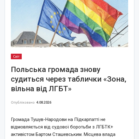
Світ
Польська громада знову
судиться через таблички «Зона,
вільна від ЛГБТ»
Опубліковано
4.08.2026
Громада Тушув-Народови на Підкарпатті не
відмовляється від судової боротьби з ЛГБТК+
активістом Бартом Сташевським. Місцева влада