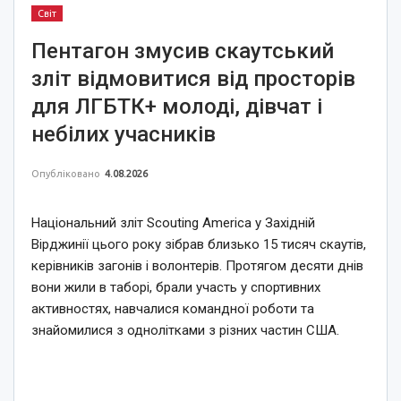
Світ
Пентагон змусив скаутський
зліт відмовитися від просторів
для ЛГБТК+ молоді, дівчат і
небілих учасників
Опубліковано
4.08.2026
Національний зліт Scouting America у Західній
Вірджинії цього року зібрав близько 15 тисяч скаутів,
керівників загонів і волонтерів. Протягом десяти днів
вони жили в таборі, брали участь у спортивних
активностях, навчалися командної роботи та
знайомилися з однолітками з різних частин США.