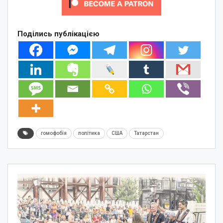
Поділись публікацією
гомофобія
політика
США
Татарстан