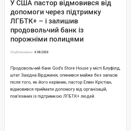
У США пастор відмовився від
допомоги через підтримку
ЛГБТК+ – і залишив
продовольчий банк із
порожніми полицями
Опубліковано
4.08.2026
Продовольчий банк God’s Store House у місті Блуфілд,
штат Західна Вірджинія, опинився майже без запасів
після того, як його керівник, пастор Елвін Крістіан,
відмовився приймати допомогу від організацій,
пов’язаних із підтримкою ЛГБТК+ людей.