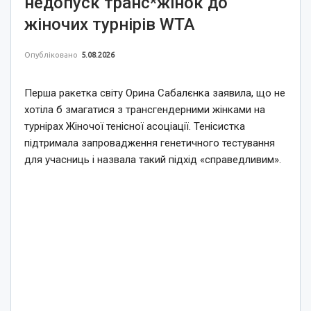
недопуск транс*жінок до
жіночих турнірів WTA
Опубліковано
5.08.2026
Перша ракетка світу Орина Сабалєнка заявила, що не
хотіла б змагатися з трансгендерними жінками на
турнірах Жіночої тенісної асоціації. Тенісистка
підтримала запровадження генетичного тестування
для учасниць і назвала такий підхід «справедливим».