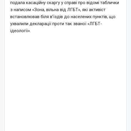
подала касаційну скаргу у справі про відомі таблички
з написом «Зона, вільна від ЛГБТ», які активіст
встановлював біля в’їздів до населених пунктів, що
ухвалили декларації проти так званої «ЛГБТ-
ідеології».