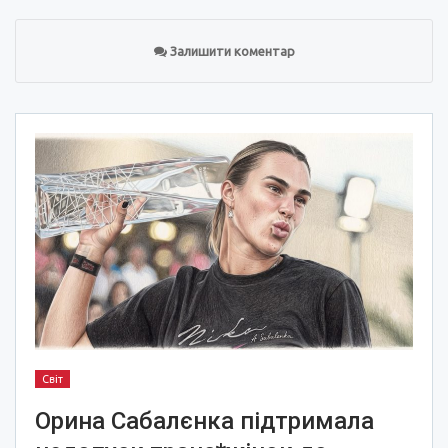
Залишити коментар
Світ
Орина Сабалєнка підтримала