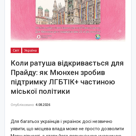
Світ
Україна
Коли ратуша відкривається для
Прайду: як Мюнхен зробив
підтримку ЛГБТІК+ частиною
міської політики
Опубліковано
4.08.2026
Для багатьох українців і українок досі незвично
уявити, що місцева влада може не просто дозволити
Марш рівності, а стати його повноцінною учасницею.