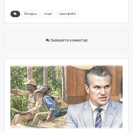
Білорусь
спорт
трансфобія
Залишити коментар