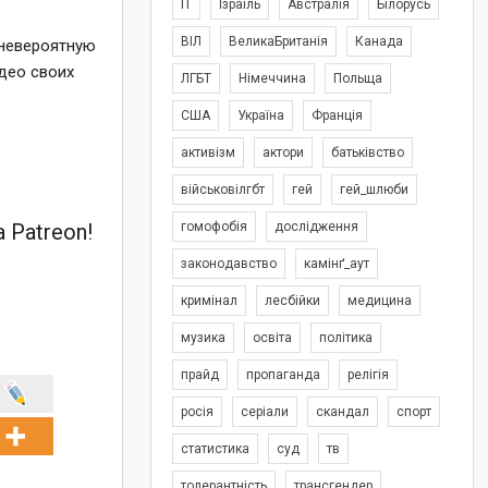
IT
Ізраїль
Австралія
Білорусь
ВІЛ
ВеликаБританія
Канада
 невероятную
део своих
ЛГБТ
Німеччина
Польща
США
Україна
Франція
активізм
актори
батьківство
військовілгбт
гей
гей_шлюби
 Patreon!
гомофобія
дослідження
законодавство
камінґ_аут
кримінал
лесбійки
медицина
музика
освіта
політика
прайд
пропаганда
релігія
росія
серіали
скандал
спорт
статистика
суд
тв
толерантність
трансгендер