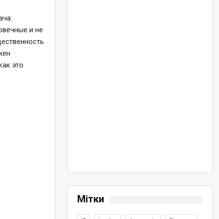
ача:
овечные и не
щественность
жен
как это
Мітки