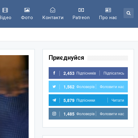
Відео
Фото
Контакти
Patreon
Про нас
Приєднуйся
2,453
Підпісників
Підпісатись
1,562
Фоловерів
Фоловити нас
5,879
Підпісники
Читати
1,485
Фоловерів
Фоловити нас