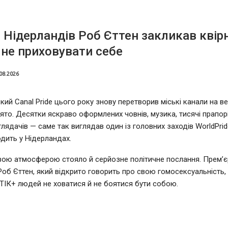
 Нідерландів Роб Єттен закликав квір
не приховувати себе
08.2026
ий Canal Pride цього року знову перетворив міські канали на в
ято. Десятки яскраво оформлених човнів, музика, тисячі прапорі
глядачів — саме так виглядав один із головних заходів WorldPrid
дить у Нідерландах.
вою атмосферою стояло й серйозне політичне послання. Прем’єр
Роб Єттен, який відкрито говорить про свою гомосексуальність,
ІК+ людей не ховатися й не боятися бути собою.