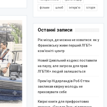
фільми
шлюб
інтерв'ю
історія
Останні записи
Рік місця, де можна не ховатися: як у
Франківську живе перший ЛГБТ+
ком’юніті-центр
Новий Цивільний кодекс поставили
на паузу, але загроза для прав
ЛГБТІК+ людей залишається
Прем’єр Нідерландів Роб Єттен
закликав квірну молодь не
приховувати себе
Квірні книги для прифронтових