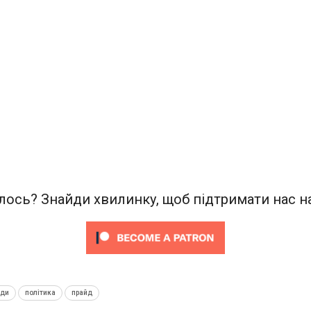
ось? Знайди хвилинку, щоб підтримати нас на
нди
політика
прайд