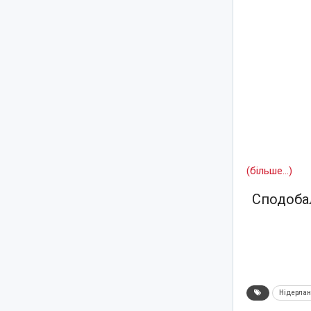
(більше…)
Сподобал
Нідерла