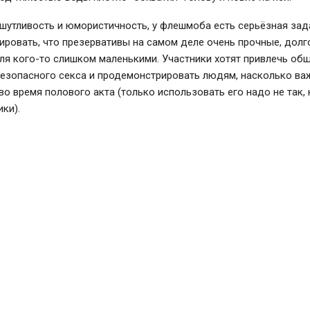
шутливость и юмористичность, у флешмоба есть серьёзная зад
ровать, что презервативы на самом деле очень прочные, долг
ля кого-то слишком маленькими. Участники хотят привлечь об
безопасного секса и продемонстрировать людям, насколько ва
во время полового акта (только использовать его надо не так, 
ки).