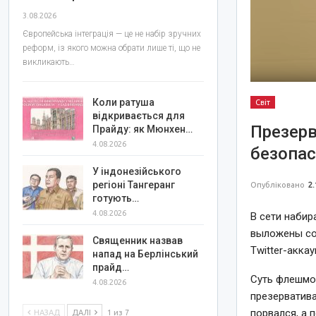
3.08.2026
Європейська інтеграція — це не набір зручних
реформ, із якого можна обрати лише ті, що не
викликають…
Коли ратуша
Світ
відкривається для
Презерв
Прайду: як Мюнхен…
4.08.2026
безопас
У індонезійського
регіоні Тангеранг
Опубліковано
2.
готують…
4.08.2026
В сети набир
выложены сот
Священник назвав
Twitter-акка
напад на Берлінський
прайд…
Суть флешмо
4.08.2026
презерватива
порвался, а 
НАЗАД
ДАЛІ
1 из 7