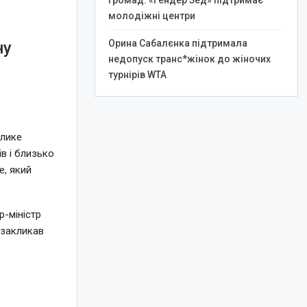
громад: «Гендер Зед» підтримає
молодіжні центри
Орина Сабалєнка підтримала
ну
недопуск транс*жінок до жіночих
турнірів WTA
елике
в і близько
e, який
-міністр
 закликав