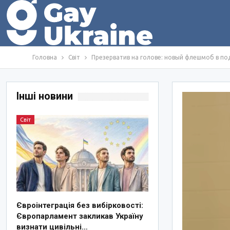
Головна
Світ
Презерватив на голове: новый флешмоб в по
Інші новини
Світ
Євроінтеграція без вибірковості:
Європарламент закликав Україну
визнати цивільні…