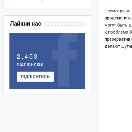
Несмотря на 
продемонстри
Лайкни нас
могут быть д
к проблеме 
презерватив 
делают шутни
2,453
ПІДПІСНИКІВ
ПІДПІСАТИСЬ