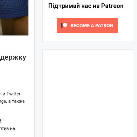
Підтримай нас на Patreon
ддержку
 и Twitter
ge, а также
й
птив не