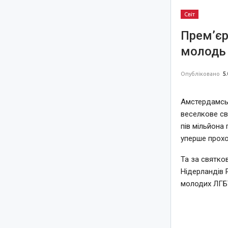
Світ
Прем’єр
молодь 
Опубліковано
5.
Амстердамськ
веселкове св
пів мільйона 
уперше прохо
Та за святко
Нідерландів 
молодих ЛГБТ