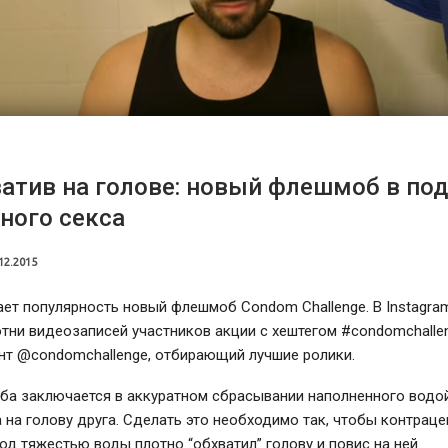
атив на голове: новый флешмоб в по
ного секса
12.2015
ает популярность новый флешмоб Condom Challenge. В Instagram
ни видеозаписей участников акции с хештегом #condomchallen
унт @condomchallenge, отбирающий лучшие ролики.
ба заключается в аккуратном сбрасывании наполненного водо
 на голову друга. Сделать это необходимо так, чтобы контраце
под тяжестью воды плотно “обхватил” голову и повис на ней.