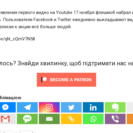
оявления первого видео на Youtube 17 ноября флешмоб набрал
. Пользователи Facebook и Twitter ежедневно выкладывают ви
влекая к акции всё больше людей.
u.be/qN_cQmV7N58
ось? Знайди хвилинку, щоб підтримати нас на
блікацією