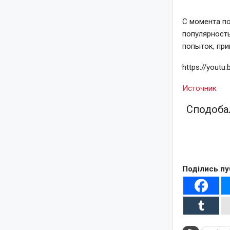
С момента п
популярность
попыток, при
https://yout
Источник
Сподобал
Поділись пу