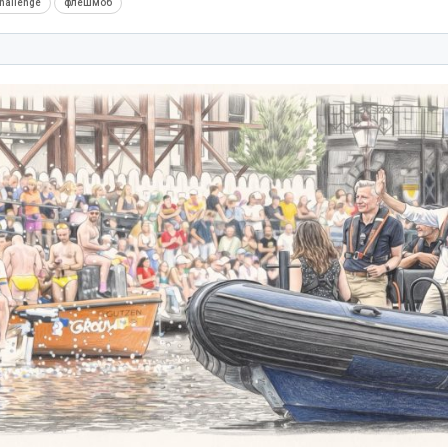
hallenge
флешмоб