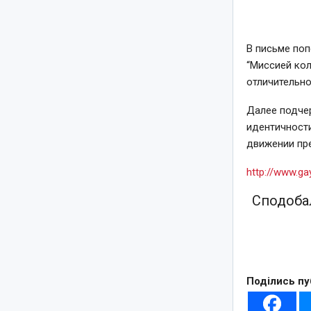
В письме поп
“Миссией ко
отличительно
Далее подчер
идентичност
движении пр
http://www.ga
Сподобал
Поділись пу