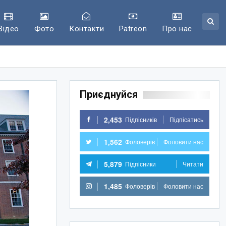
Відео
Фото
Контакти
Patreon
Про нас
Приєднуйся
2,453
Підпісників
Підпісатись
1,562
Фоловерів
Фоловити нас
5,879
Підпісники
Читати
1,485
Фоловерів
Фоловити нас