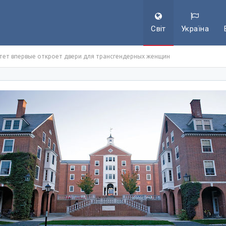
Світ
Україна
тет впервые откроет двери для трансгендерных женщин