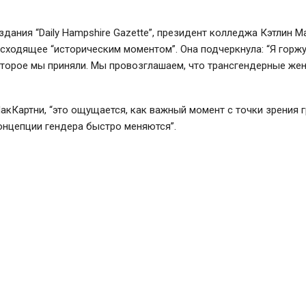
дания “Daily Hampshire Gazette”, президент колледжа Кэтлин М
сходящее “историческим моментом”. Она подчеркнула: “Я горж
оторое мы приняли. Мы провозглашаем, что трансгендерные же
кКартни, “это ощущается, как важный момент с точки зрения 
онцепции гендера быстро меняются”.