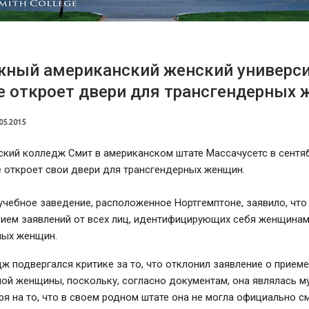
жный американский женский универс
 откроет двери для трансгендерных
05.2015
кий колледж Смит в американском штате Массачусетс в сентя
 откроет свои двери для трансгендерных женщин.
чебное заведение, расположенное Нортгемптоне, заявило, что
рием заявлений от всех лиц, идентифицирующих себя женщинам
ных женщин.
ж подвергался критике за то, что отклонил заявление о приеме
ой женщины, поскольку, согласно документам, она являлась м
я на то, что в своем родном штате она не могла официально с