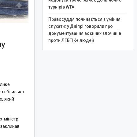
недопуск транс*жінок до жіночих
турнірів WTA
Правосуддя починається з уміння
слухати: у Дніпрі говорили про
документування воєнних злочинів
проти ЛГБТІК+ людей
ну
елике
в і близько
e, який
-міністр
 закликав