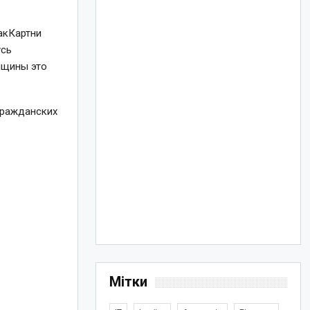
акКартни
усь
нщины это
гражданских
Мітки