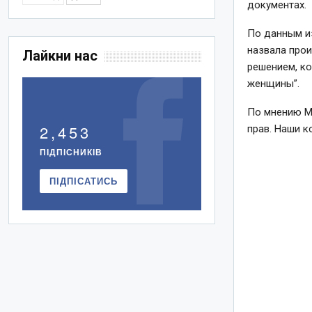
документах.
По данным из
назвала прои
Лайкни нас
решением, к
женщины”.
По мнению Ма
2,453
прав. Наши к
ПІДПІСНИКІВ
ПІДПІСАТИСЬ