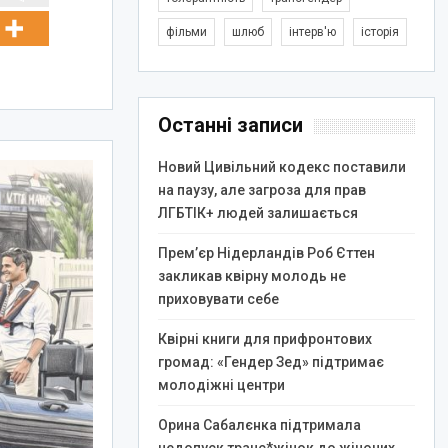
фільми
шлюб
інтерв'ю
історія
Останні записи
Новий Цивільний кодекс поставили
на паузу, але загроза для прав
ЛГБТІК+ людей залишається
Прем’єр Нідерландів Роб Єттен
закликав квірну молодь не
приховувати себе
Квірні книги для прифронтових
громад: «Гендер Зед» підтримає
молодіжні центри
Орина Сабалєнка підтримала