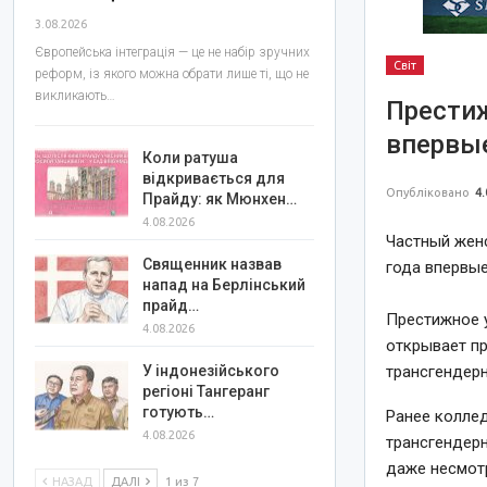
3.08.2026
Європейська інтеграція — це не набір зручних
Світ
реформ, із якого можна обрати лише ті, що не
викликають…
Прести
впервые
Коли ратуша
відкривається для
Опубліковано
4.
Прайду: як Мюнхен…
4.08.2026
Частный женс
Священник назвав
года впервые
напад на Берлінський
прайд…
Престижное у
4.08.2026
открывает п
трансгендер
У індонезійського
регіоні Тангеранг
готують…
Ранее коллед
4.08.2026
трансгендерн
даже несмотр
НАЗАД
ДАЛІ
1 из 7