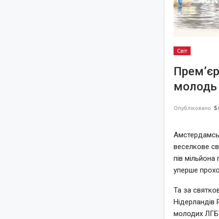
Світ
Прем’єр
молодь 
Опубліковано
5.
Амстердамськ
веселкове св
пів мільйона 
уперше прохо
Та за святко
Нідерландів 
молодих ЛГБТ