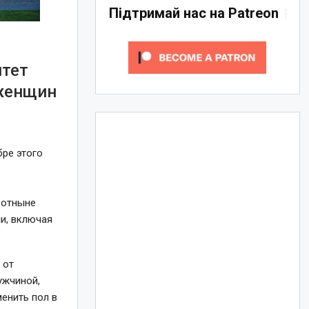
Підтримай нас на Patreon
итет
 женщин
бре этого
 отныне
и, включая
 от
ужчиной,
менить пол в