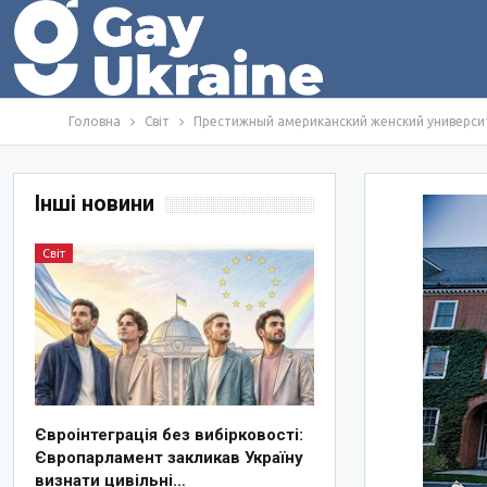
Головна
Світ
Престижный американский женский универси
Інші новини
Світ
Євроінтеграція без вибірковості:
Європарламент закликав Україну
визнати цивільні…