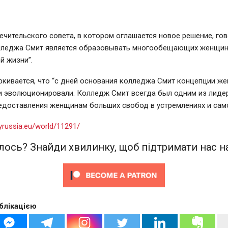
ечительского совета, в котором оглашается новое решение, гов
лледжа Смит является образовывать многообещающих женщин
й жизни”.
кивается, что “с дней основания колледжа Смит концепции ж
и эволюционировали. Колледж Смит всегда был одним из лиде
едоставления женщинам больших свобод в устремлениях и сам
yrussia.eu/world/11291/
ось? Знайди хвилинку, щоб підтримати нас на
блікацією