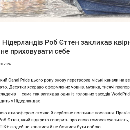
 Нідерландів Роб Єттен закликав квір
не приховувати себе
08.2026
ий Canal Pride цього року знову перетворив міські канали на в
ято. Десятки яскраво оформлених човнів, музика, тисячі прапорі
глядачів — саме так виглядав один із головних заходів WorldPrid
дить у Нідерландах.
вою атмосферою стояло й серйозне політичне послання. Прем’єр
Роб Єттен, який відкрито говорить про свою гомосексуальність,
ІК+ людей не ховатися й не боятися бути собою.