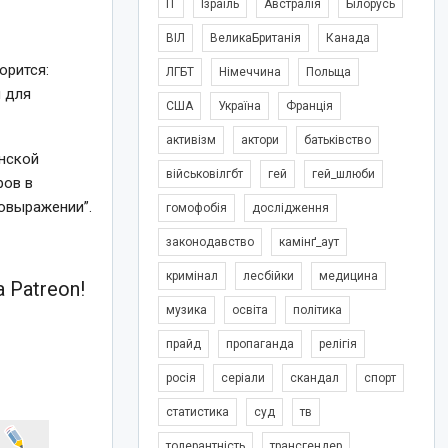
IT
Ізраїль
Австралія
Білорусь
ВІЛ
ВеликаБританія
Канада
орится:
ЛГБТ
Німеччина
Польща
 для
США
Україна
Франція
активізм
актори
батьківство
енской
військовілгбт
гей
гей_шлюби
ров в
овыражении”.
гомофобія
дослідження
законодавство
камінґ_аут
кримінал
лесбійки
медицина
 Patreon!
музика
освіта
політика
прайд
пропаганда
релігія
росія
серіали
скандал
спорт
статистика
суд
тв
толерантність
трансгендер