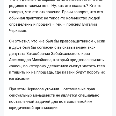
родился с такими вот… Ну, как это сказать? Кто-то
говорит, что это отклонение. Врачи говорят, что это
обычная практика: на такое-то количество людей
определенный процент – геи, – пояснил Виталий
Черкасов.
Он отметил, что «не был бы правозащитником», если
в душе был бы согласен с высказыванием экс-
депутата Заксобрания Забайкальского края
Александра Михайлова, который предлагал принять
«закон, по которому десантники смогут хватать геев
и тащить их на площадь, где казаки будут пороть их
нагайками».
При этом Черкасов уточнил – отстаивание прав
сексуальных меньшинств не является специально
поставленной задачей для возглавляемой им
юридической организации.