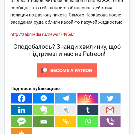
от десантников. Виталий Черкасов в своем ЖЖ тогда
сообщал, что гей-активист обжаловал действия
полиции по разгону пикета. Самого Черкасова после
заседания суда облили какой-то пахучей жидкостью.
http://zabmedia.ru/news/74958/
Сподобалось? Знайди хвилинку, щоб
підтримати нас на Patreon!
Поділись публікацією