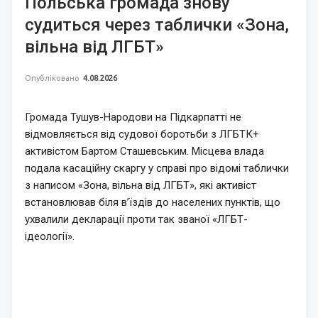
Польська громада знову
судиться через таблички «Зона,
вільна від ЛГБТ»
Опубліковано
4.08.2026
Громада Тушув-Народови на Підкарпатті не
відмовляється від судової боротьби з ЛГБТК+
активістом Бартом Сташевським. Місцева влада
подала касаційну скаргу у справі про відомі таблички
з написом «Зона, вільна від ЛГБТ», які активіст
встановлював біля в’їздів до населених пунктів, що
ухвалили декларації проти так званої «ЛГБТ-
ідеології».