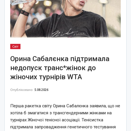
Світ
Орина Сабалєнка підтримала
недопуск транс*жінок до
жіночих турнірів WTA
Опубліковано
5.08.2026
Перша ракетка світу Орина Сабалєнка заявила, що не
хотіла б змагатися з трансгендерними жінками на
турнірах Жіночої тенісної асоціації. Тенісистка
підтримала запровадження генетичного тестування