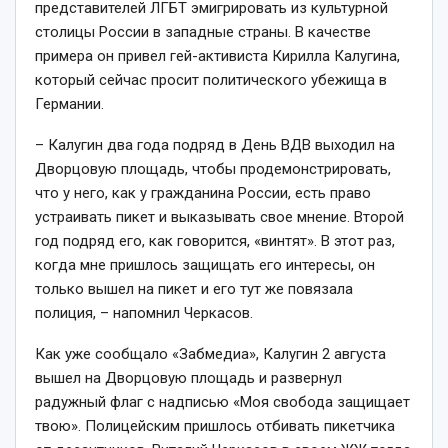
представителей ЛГБТ эмигрировать из культурной
столицы России в западные страны. В качестве
примера он привел гей-активиста Кирилла Калугина,
который сейчас просит политического убежища в
Германии.
– Калугин два года подряд в День ВДВ выходил на
Дворцовую площадь, чтобы продемонстрировать,
что у него, как у гражданина России, есть право
устраивать пикет и выказывать свое мнение. Второй
год подряд его, как говорится, «винтят». В этот раз,
когда мне пришлось защищать его интересы, он
только вышел на пикет и его тут же повязала
полиция, – напомнил Черкасов.
Как уже сообщало «Забмедиа», Калугин 2 августа
вышел на Дворцовую площадь и развернул
радужный флаг с надписью «Моя свобода защищает
твою». Полицейским пришлось отбивать пикетчика