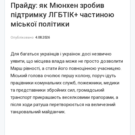
Прайду: як Мюнхен зробив
підтримку ЛГБТІК+ частиною
міської політики
Опубліковано
4.08.2026
Для багатьох українців і українок досі незвично
уявити, що місцева влада може не просто дозволити
Марш рівності, а стати його повноцінною учасницею.
Міський голова очолює першу колону, поруч ідуть
працівники комунальних служб, пожежники, медики
та представники збройних сил, громадський
транспорт прикрашають веселковими прапорами, а
після ходи ратуша перетворюється на величезний
танцювальний майданчик.