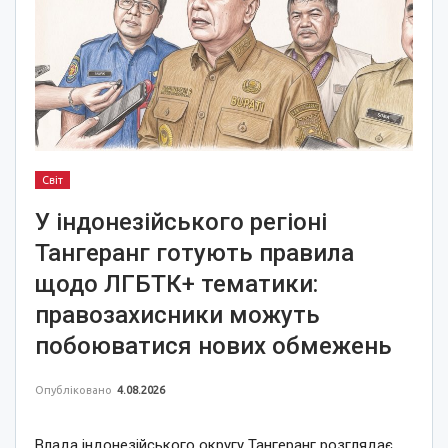
Світ
У індонезійського регіоні
Тангеранг готують правила
щодо ЛГБТК+ тематики:
правозахисники можуть
побоюватися нових обмежень
Опубліковано
4.08.2026
Влада індонезійського округу Тангеранг розглядає