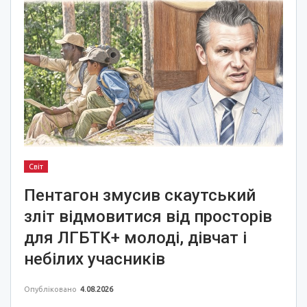
Світ
Пентагон змусив скаутський
зліт відмовитися від просторів
для ЛГБТК+ молоді, дівчат і
небілих учасників
Опубліковано
4.08.2026