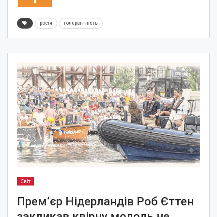
росія
толерантність
Світ
Прем’єр Нідерландів Роб Єттен
закликав квірну молодь не