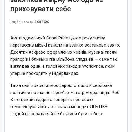
приховувати себе
Опубліковано
5.08.2026
Амстердамський Canal Pride цього року знову
перетворив міські канали на велике веселкове свято.
Десятки яскраво оформлених човнів, музика, тисячі
прапорів і близько пів мільйона глядачів — саме так
виглядав один із головних заходів WorldPride, який
уперше проходить у Нідерландах.
Та за святковою атмосферою стояло й серйозне
політичне послання. Прем’єр-міністр Нідерландів Роб
Єттен, який відкрито говорить про свою
гомосексуальність, закликав молодих ЛГБТІК+
людей не ховатися й не боятися бути собою.