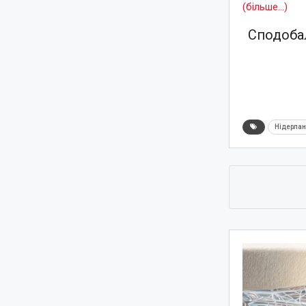
(більше…)
Сподобал
Нідерла