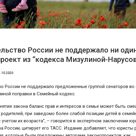
льство России не поддержало ни оди
роект из “кодекса Мизулиной-Нарусо
.10.2020
во России не поддержало предложенные группой сенаторов во 
линой поправки в Семейный кодекс.
инятия закона баланс прав и интересов в семье может быть сме
 родителей, при заведомо более слабой позиции детей в семей
 учетом их возраста”, – говорится в экспертном заключении ю
а России, цитирует его ТАСС. Издание добавляет, что юристы 
ия, которые были предложены авторами законопроектов, как