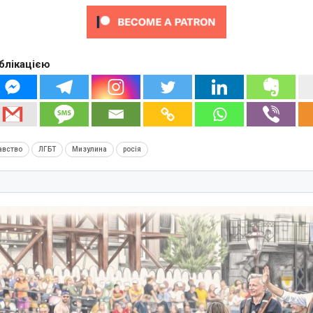
блікацією
авство
ЛГБТ
Мизулина
росія