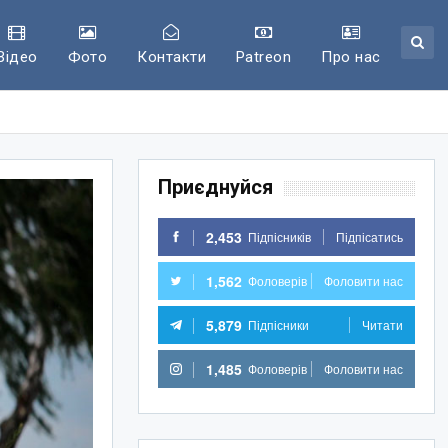
Відео
Фото
Контакти
Patreon
Про нас
Приєднуйся
2,453
Підпісників
Підпісатись
1,562
Фоловерів
Фоловити нас
5,879
Підпісники
Читати
1,485
Фоловерів
Фоловити нас