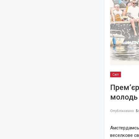
Світ
Прем’єр
молодь 
Опубліковано
5.
Амстердамськ
веселкове св