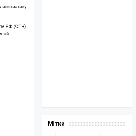
у инициативу
нте РФ (СПЧ)
иной-
Мітки