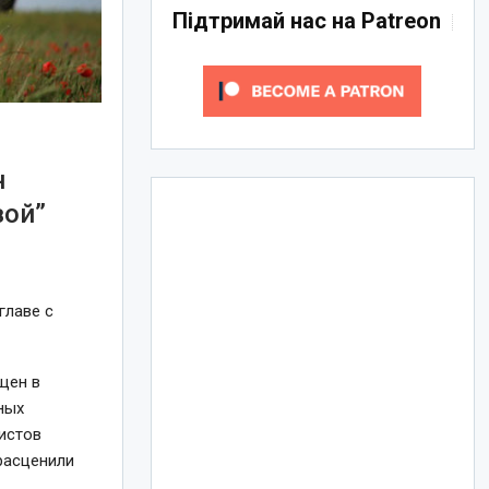
Підтримай нас на Patreon
н
вой”
главе с
щен в
ных
ристов
расценили