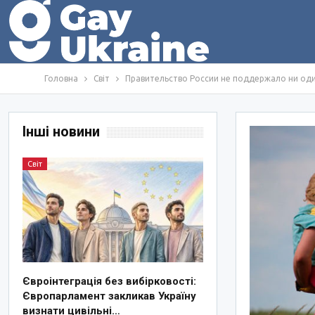
Головна
Світ
Правительство России не поддержало ни оди
Інші новини
Світ
Євроінтеграція без вибірковості:
Європарламент закликав Україну
визнати цивільні…