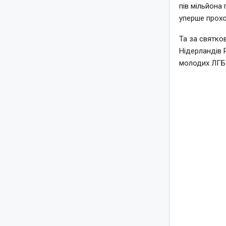
пів мільйона 
уперше прохо
Та за святко
Нідерландів 
молодих ЛГБТ