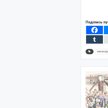
Поділись пу
законод