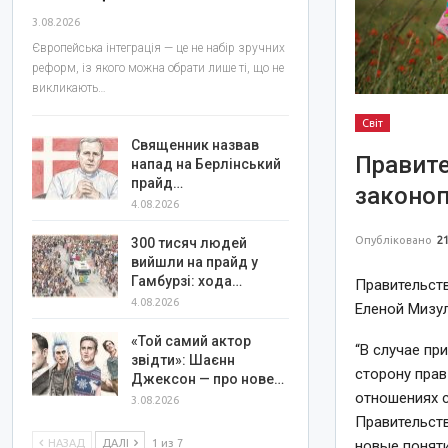
3.08.2026
Європейська інтеграція — це не набір зручних
реформ, із якого можна обрати лише ті, що не
викликають…
Світ
Священник назвав
Правите
напад на Берлінський
прайд…
законоп
4.08.2026
Опубліковано
21
300 тисяч людей
вийшли на прайд у
Гамбурзі: хода…
Правительст
4.08.2026
Еленой Мизу
«Той самий актор
“В случае пр
звідти»: Шаєнн
сторону прав
Джексон — про нове…
отношениях с
3.08.2026
Правительств
НАЗАД
ДАЛІ
1 из 7
новые понят