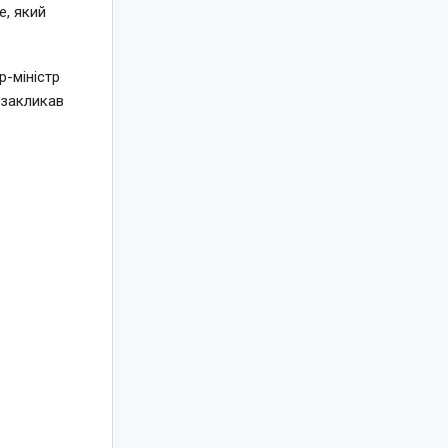
e, який
-міністр
 закликав