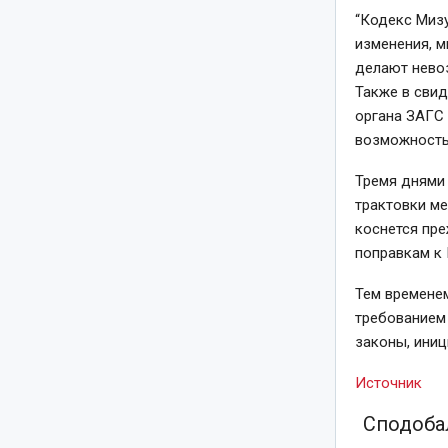
“Кодекс Миз
изменения, м
делают нево
Также в свид
органа ЗАГС
возможность 
Тремя днями
трактовки м
коснется пре
поправкам к 
Тем временем
требованием
законы, иниц
Источник
Сподобал