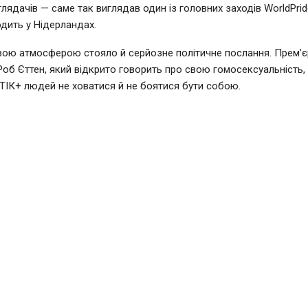
глядачів — саме так виглядав один із головних заходів WorldPrid
дить у Нідерландах.
вою атмосферою стояло й серйозне політичне послання. Прем’єр
Роб Єттен, який відкрито говорить про свою гомосексуальність,
ІК+ людей не ховатися й не боятися бути собою.