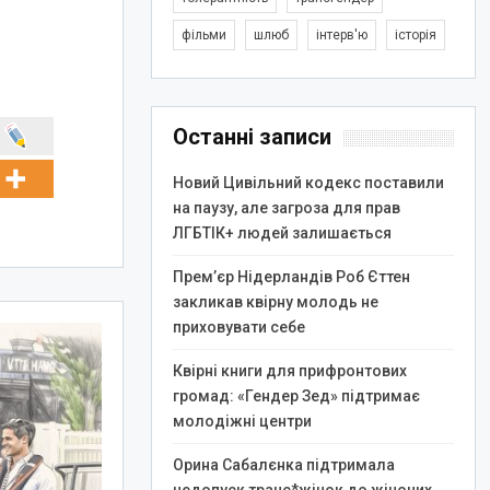
фільми
шлюб
інтерв'ю
історія
Останні записи
Новий Цивільний кодекс поставили
на паузу, але загроза для прав
ЛГБТІК+ людей залишається
Прем’єр Нідерландів Роб Єттен
закликав квірну молодь не
приховувати себе
Квірні книги для прифронтових
громад: «Гендер Зед» підтримає
молодіжні центри
Орина Сабалєнка підтримала