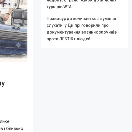
недопуск транс*жінок до жіночих
турнірів WTA
Правосуддя починається з уміння
слухати: у Дніпрі говорили про
документування воєнних злочинів
проти ЛГБТІК+ людей
ну
елике
в і близько