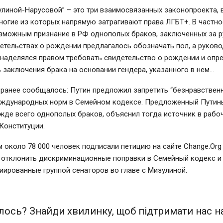
улиной-Нарусовой” – это три взаимосвязанных законопроекта,
ногие из которых напрямую затрагивают права ЛГБТ+. В частно
зможным признание в РФ однополых браков, заключенных за 
етельствах о рождении предлагалось обозначать пол, а руков
 наделялся правом требовать свидетельство о рождении и опр
заключения брака на основании гендера, указанного в нем…
 ранее сообщалось: Путин предложил запретить “безнравствен
еждународных норм в Семейном кодексе. Предложенный Путин
жде всего однополых браков, объяснил тогда источник в рабоч
Конституции.
 около 78 000 человек подписали петицию на сайте Change.Org
 отклонить дискриминационные поправки в Семейный кодекс и
иированные группой сенаторов во главе с Мизулиной.
ось? Знайди хвилинку, щоб підтримати нас на