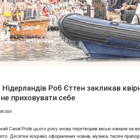
 Нідерландів Роб Єттен закликав квір
не приховувати себе
08.2026
ий Canal Pride цього року знову перетворив міські канали на в
ято. Десятки яскраво оформлених човнів, музика, тисячі прапорі