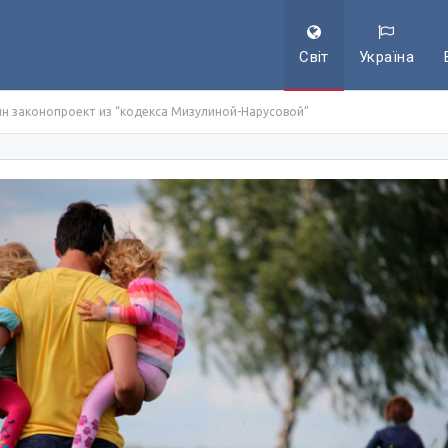
Світ
Україна
н законопроект из “кодекса Мизулиной-Нарусовой”