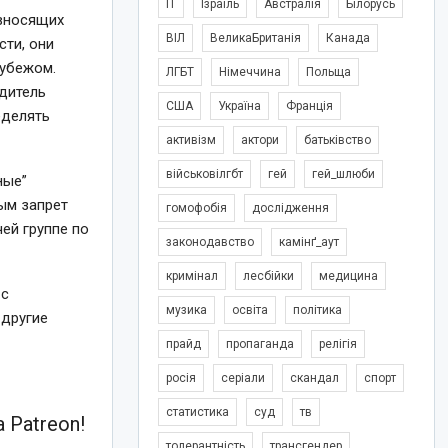
IT
Ізраїль
Австралія
Білорусь
 вносящих
ВІЛ
ВеликаБританія
Канада
сти, они
рубежом.
ЛГБТ
Німеччина
Польща
одитель
США
Україна
Франція
еделять
активізм
актори
батьківство
військовілгбт
гей
гей_шлюби
ные”
ым запрет
гомофобія
дослідження
ей группе по
законодавство
камінґ_аут
кримінал
лесбійки
медицина
 с
музика
освіта
політика
 другие
прайд
пропаганда
релігія
росія
серіали
скандал
спорт
статистика
суд
тв
 Patreon!
толерантність
трансгендер