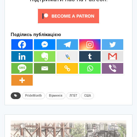
Поділись публікацією
PrideMonth
Вірменія
ЛГБТ
США