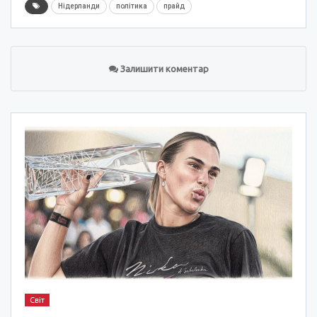
Нідерланди
політика
прайд
Залишити коментар
Світ