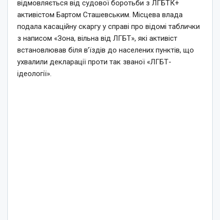
відмовляється від судової боротьби з ЛГБТК+
активістом Бартом Сташевським. Місцева влада
подала касаційну скаргу у справі про відомі таблички
з написом «Зона, вільна від ЛГБТ», які активіст
встановлював біля в’їздів до населених пунктів, що
ухвалили декларації проти так званої «ЛГБТ-
ідеології».