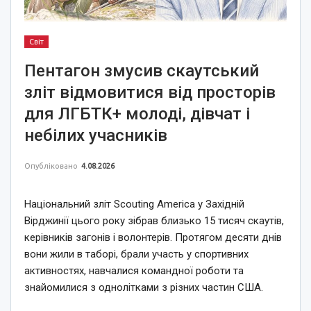
Світ
Пентагон змусив скаутський
зліт відмовитися від просторів
для ЛГБТК+ молоді, дівчат і
небілих учасників
Опубліковано
4.08.2026
Національний зліт Scouting America у Західній
Вірджинії цього року зібрав близько 15 тисяч скаутів,
керівників загонів і волонтерів. Протягом десяти днів
вони жили в таборі, брали участь у спортивних
активностях, навчалися командної роботи та
знайомилися з однолітками з різних частин США.