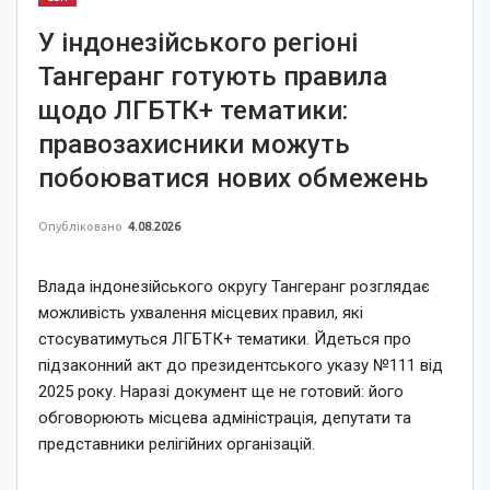
У індонезійського регіоні
Тангеранг готують правила
щодо ЛГБТК+ тематики:
правозахисники можуть
побоюватися нових обмежень
Опубліковано
4.08.2026
Влада індонезійського округу Тангеранг розглядає
можливість ухвалення місцевих правил, які
стосуватимуться ЛГБТК+ тематики. Йдеться про
підзаконний акт до президентського указу №111 від
2025 року. Наразі документ ще не готовий: його
обговорюють місцева адміністрація, депутати та
представники релігійних організацій.