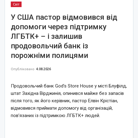
Світ
У США пастор відмовився від
допомоги через підтримку
ЛГБТК+ – і залишив
продовольчий банк із
порожніми полицями
Опубліковано
4.08.2026
Продовольчий банк God’s Store House у місті Блуфілд,
штат Західна Вірджинія, опинився майже без запасів
після того, як його керівник, пастор Елвін Крістіан,
відмовився приймати допомогу від організацій,
пов’язаних із підтримкою ЛГБТК+ людей.