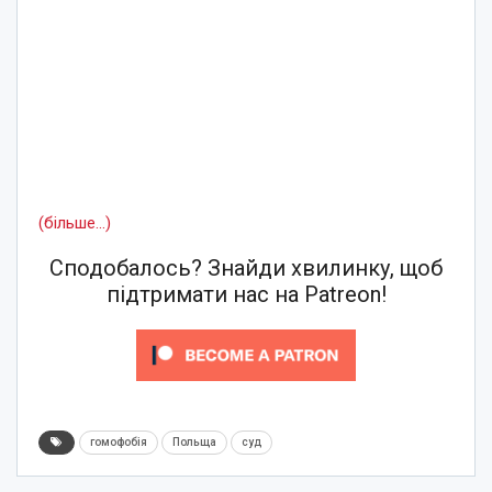
(більше…)
Сподобалось? Знайди хвилинку, щоб
підтримати нас на Patreon!
гомофобія
Польща
суд