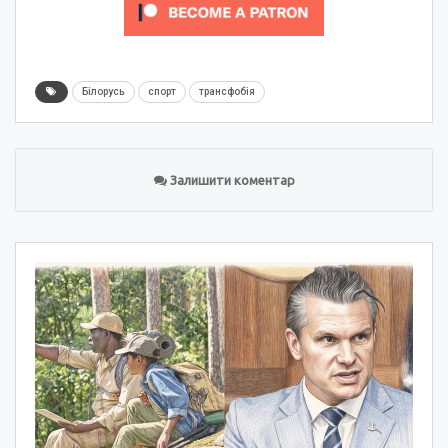
Білорусь
спорт
трансфобія
Залишити коментар