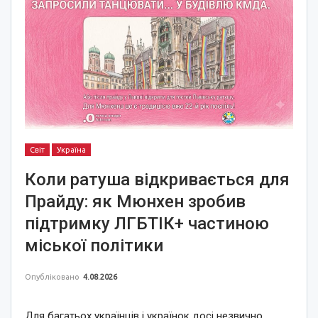
Світ
Україна
Коли ратуша відкривається для
Прайду: як Мюнхен зробив
підтримку ЛГБТІК+ частиною
міської політики
Опубліковано
4.08.2026
Для багатьох українців і українок досі незвично