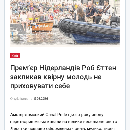
Світ
Прем’єр Нідерландів Роб Єттен
закликав квірну молодь не
приховувати себе
Опубліковано
5.08.2026
Амстердамський Canal Pride цього року знову
перетворив міські канали на велике веселкове свято.
Десятки яскраво оформлених човнів, музика, тисячі