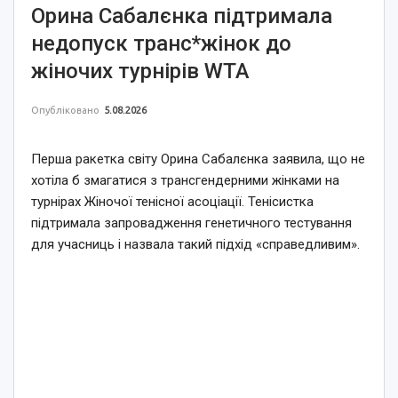
Орина Сабалєнка підтримала
недопуск транс*жінок до
жіночих турнірів WTA
Опубліковано
5.08.2026
Перша ракетка світу Орина Сабалєнка заявила, що не
хотіла б змагатися з трансгендерними жінками на
турнірах Жіночої тенісної асоціації. Тенісистка
підтримала запровадження генетичного тестування
для учасниць і назвала такий підхід «справедливим».