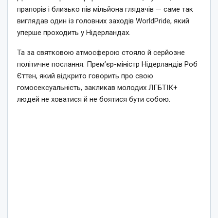
прапорів і близько пів мільйона глядачів — саме так
виглядав один із головних заходів WorldPride, який
уперше проходить у Нідерландах.
Та за святковою атмосферою стояло й серйозне
політичне послання. Прем’єр-міністр Нідерландів Роб
Єттен, який відкрито говорить про свою
гомосексуальність, закликав молодих ЛГБТІК+
людей не ховатися й не боятися бути собою.