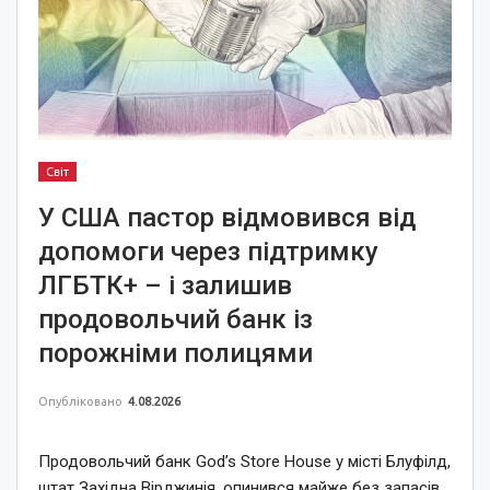
Світ
У США пастор відмовився від
допомоги через підтримку
ЛГБТК+ – і залишив
продовольчий банк із
порожніми полицями
Опубліковано
4.08.2026
Продовольчий банк God’s Store House у місті Блуфілд,
штат Західна Вірджинія, опинився майже без запасів