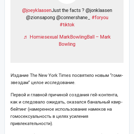
@joeyklaasen
Just the facts ? @jonklaasen
@zionsapong @connershane_
#foryou
#tiktok
♬ Homiesexual MarkBowlingBall – Mark
Bowling
Издание The New York Times посвятило новым “гоми-
звездам” целое исследование.
Первой и главной причиной создания гей-контента,
как и следовало ожидать, оказался банальный квир-
бейтинг (намеренное использование намеков на
гомосексуальность в целях усиления
привлекательности).