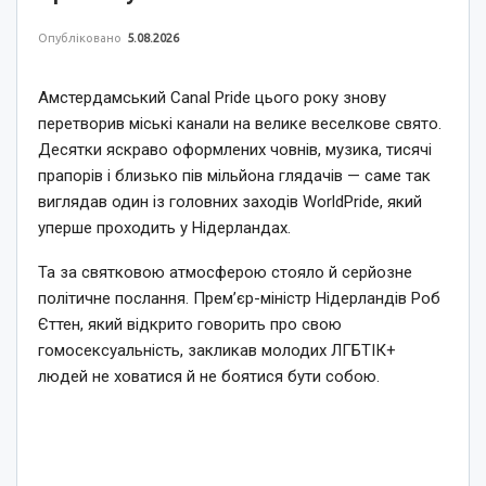
Опубліковано
5.08.2026
Амстердамський Canal Pride цього року знову
перетворив міські канали на велике веселкове свято.
Десятки яскраво оформлених човнів, музика, тисячі
прапорів і близько пів мільйона глядачів — саме так
виглядав один із головних заходів WorldPride, який
уперше проходить у Нідерландах.
Та за святковою атмосферою стояло й серйозне
політичне послання. Прем’єр-міністр Нідерландів Роб
Єттен, який відкрито говорить про свою
гомосексуальність, закликав молодих ЛГБТІК+
людей не ховатися й не боятися бути собою.