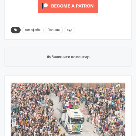
гомофобія
Польща
суд
Залишити коментар