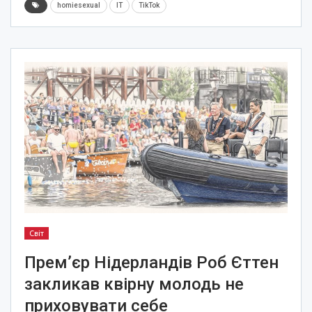
homiesexual
IT
TikTok
Світ
Прем’єр Нідерландів Роб Єттен
закликав квірну молодь не
приховувати себе