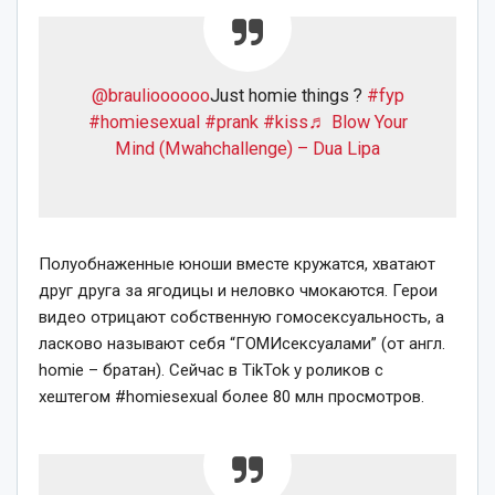
@braulioooooo
Just homie things ?
#fyp
#homiesexual
#prank
#kiss
♬ Blow Your
Mind (Mwahchallenge) – Dua Lipa
Полуобнаженные юноши вместе кружатся, хватают
друг друга за ягодицы и неловко чмокаются. Герои
видео отрицают собственную гомосексуальность, а
ласково называют себя “ГОМИсексуалами” (от англ.
homie – братан). Сейчас в TikTok у роликов с
хештегом #homiesexual более 80 млн просмотров.