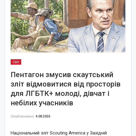
Світ
Пентагон змусив скаутський
зліт відмовитися від просторів
для ЛГБТК+ молоді, дівчат і
небілих учасників
Опубліковано
4.08.2026
Національний зліт Scouting America у Західній