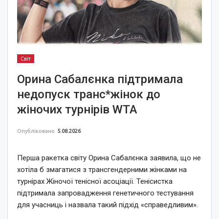
Світ
Орина Сабалєнка підтримала
недопуск транс*жінок до
жіночих турнірів WTA
Опубліковано
5.08.2026
Перша ракетка світу Орина Сабалєнка заявила, що не
хотіла б змагатися з трансгендерними жінками на
турнірах Жіночої тенісної асоціації. Тенісистка
підтримала запровадження генетичного тестування
для учасниць і назвала такий підхід «справедливим».