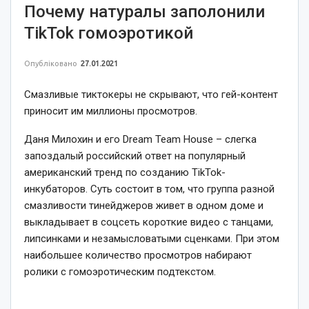
Почему натуралы заполонили
TikTok гомоэротикой
Опубліковано
27.01.2021
Смазливые тиктокеры не скрывают, что гей-контент
приносит им миллионы просмотров.
Даня Милохин и его Dream Team House – слегка
запоздалый российский ответ на популярный
американский тренд по созданию TikTok-
инкубаторов. Суть состоит в том, что группа разной
смазливости тинейджеров живет в одном доме и
выкладывает в соцсеть короткие видео с танцами,
липсинками и незамысловатыми сценками. При этом
наибольшее количество просмотров набирают
ролики с гомоэротическим подтекстом.