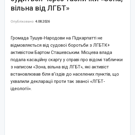
вільна від ЛГБТ»
Опубліковано
4.08.2026
Громада Тушув-Народови на Підкарпатті не
відмовляється від судової боротьби з ЛГБТК+
активістом Бартом Сташевським. Місцева влада
подала касаційну скаргу у справі про відомі таблички
з написом «Зона, вільна від ЛГБТ», які активіст
встановлював біля в’їздів до населених пунктів, що
ухвалили декларації проти так званої «ЛГБТ-
ідеології».