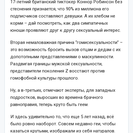
17-летний британский тиктокер Коннор Робинсон без
стеснения признается, что 90% из миллиона его
подписчиков составляют девушки. А их хлебом не
корми – дай посмотреть, как два симпатичных
юноши проявляют друг к другу сексуальный интерес.
Вторая немаловажная причина “гомисексуальности” –
это возможность бросить вызов отцам и дедам с их
допотопными представлениями о маскулинности.
Раздвигая границы мужской сексуальности,
представители поколения Z восстают против
гомофобной культуры прошлого.
Ну, а в-третьих, отмечают эксперты, для западных
подростков, выросших во времена брачного
равноправия, теперь круто быть геем.
И здесь удивительно то, что еще 5 лет назад, всё
было ровно наоборот. Совсем недавно геи, чтобы
казаться крутыми, изображали из себя натуралов.