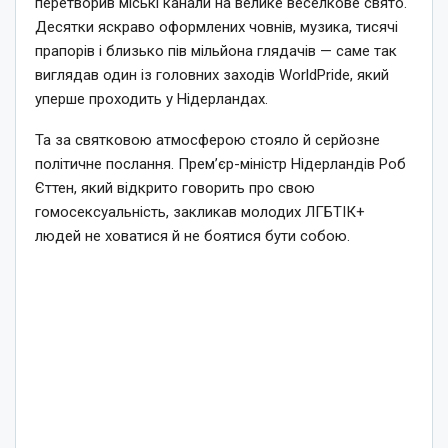
перетворив міські канали на велике веселкове свято.
Десятки яскраво оформлених човнів, музика, тисячі
прапорів і близько пів мільйона глядачів — саме так
виглядав один із головних заходів WorldPride, який
уперше проходить у Нідерландах.
Та за святковою атмосферою стояло й серйозне
політичне послання. Прем’єр-міністр Нідерландів Роб
Єттен, який відкрито говорить про свою
гомосексуальність, закликав молодих ЛГБТІК+
людей не ховатися й не боятися бути собою.