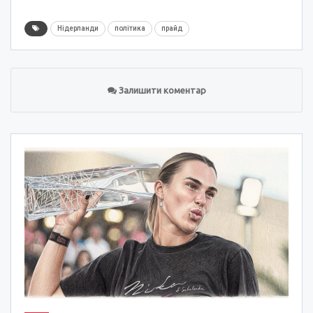
Нідерланди
політика
прайд
Залишити коментар