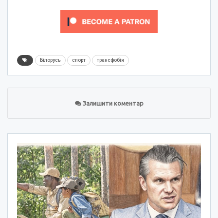
Білорусь
спорт
трансфобія
Залишити коментар