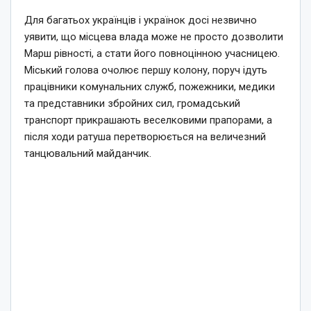
Для багатьох українців і українок досі незвично
уявити, що місцева влада може не просто дозволити
Марш рівності, а стати його повноцінною учасницею.
Міський голова очолює першу колону, поруч ідуть
працівники комунальних служб, пожежники, медики
та представники збройних сил, громадський
транспорт прикрашають веселковими прапорами, а
після ходи ратуша перетворюється на величезний
танцювальний майданчик.