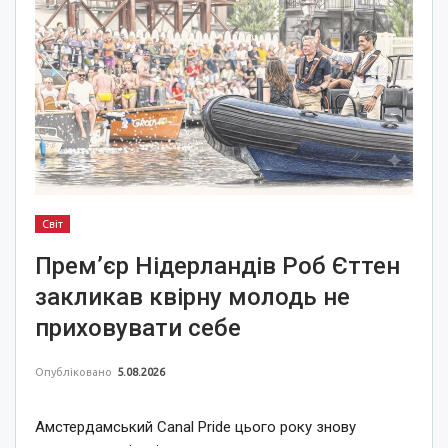
Світ
Прем’єр Нідерландів Роб Єттен
закликав квірну молодь не
приховувати себе
Опубліковано
5.08.2026
Амстердамський Canal Pride цього року знову