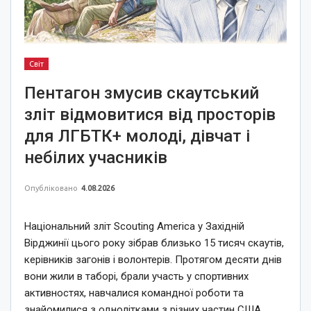
Світ
Пентагон змусив скаутський
зліт відмовитися від просторів
для ЛГБТК+ молоді, дівчат і
небілих учасників
Опубліковано
4.08.2026
Національний зліт Scouting America у Західній
Вірджинії цього року зібрав близько 15 тисяч скаутів,
керівників загонів і волонтерів. Протягом десяти днів
вони жили в таборі, брали участь у спортивних
активностях, навчалися командної роботи та
знайомилися з однолітками з різних частин США.