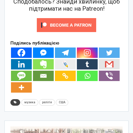
Сподобалось? Знайди хвилинку, щоб
підтримати нас на Patreon!
Поділись публікацією
музика
релігія
США