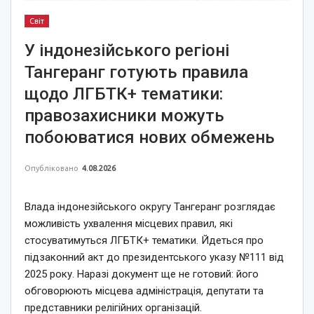
Світ
У індонезійського регіоні
Тангеранг готують правила
щодо ЛГБТК+ тематики:
правозахисники можуть
побоюватися нових обмежень
Опубліковано
4.08.2026
Влада індонезійського округу Тангеранг розглядає
можливість ухвалення місцевих правил, які
стосуватимуться ЛГБТК+ тематики. Йдеться про
підзаконний акт до президентського указу №111 від
2025 року. Наразі документ ще не готовий: його
обговорюють місцева адміністрація, депутати та
представники релігійних організацій.