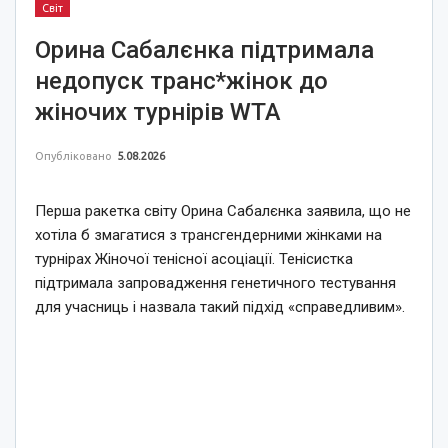
Світ
Орина Сабалєнка підтримала
недопуск транс*жінок до
жіночих турнірів WTA
Опубліковано
5.08.2026
Перша ракетка світу Орина Сабалєнка заявила, що не
хотіла б змагатися з трансгендерними жінками на
турнірах Жіночої тенісної асоціації. Тенісистка
підтримала запровадження генетичного тестування
для учасниць і назвала такий підхід «справедливим».