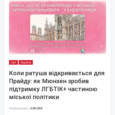
Світ
Україна
Коли ратуша відкривається для
Прайду: як Мюнхен зробив
підтримку ЛГБТІК+ частиною
міської політики
Опубліковано
4.08.2026