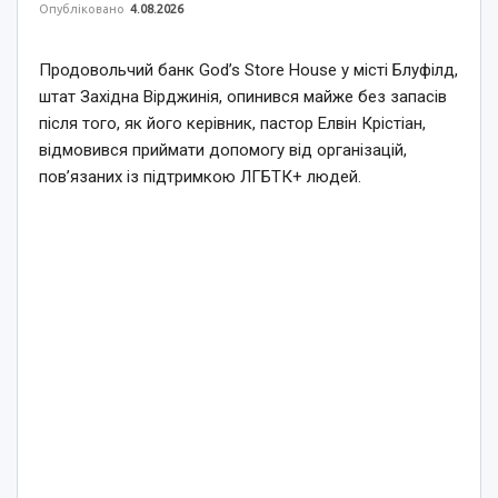
Опубліковано
4.08.2026
Продовольчий банк God’s Store House у місті Блуфілд,
штат Західна Вірджинія, опинився майже без запасів
після того, як його керівник, пастор Елвін Крістіан,
відмовився приймати допомогу від організацій,
пов’язаних із підтримкою ЛГБТК+ людей.