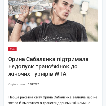
Світ
Орина Сабалєнка підтримала
недопуск транс*жінок до
жіночих турнірів WTA
Опубліковано
5.08.2026
Перша ракетка світу Орина Сабалєнка заявила, що не
хотіла б змагатися з трансгендерними жінками на