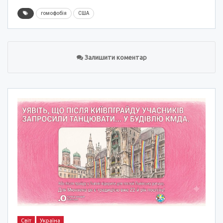
гомофобія
США
Залишити коментар
Світ
Україна