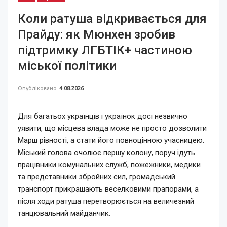
Коли ратуша відкривається для
Прайду: як Мюнхен зробив
підтримку ЛГБТІК+ частиною
міської політики
Опубліковано
4.08.2026
Для багатьох українців і українок досі незвично
уявити, що місцева влада може не просто дозволити
Марш рівності, а стати його повноцінною учасницею.
Міський голова очолює першу колону, поруч ідуть
працівники комунальних служб, пожежники, медики
та представники збройних сил, громадський
транспорт прикрашають веселковими прапорами, а
після ходи ратуша перетворюється на величезний
танцювальний майданчик.