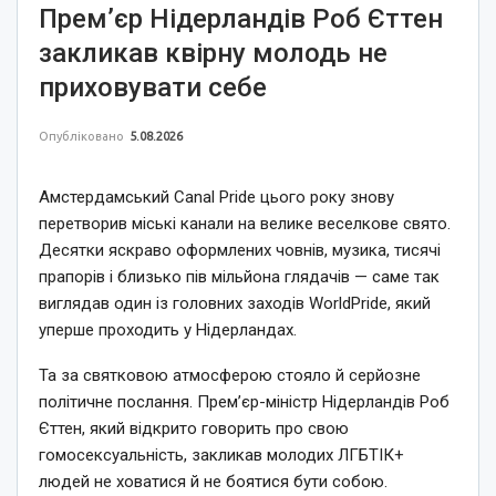
Прем’єр Нідерландів Роб Єттен
закликав квірну молодь не
приховувати себе
Опубліковано
5.08.2026
Амстердамський Canal Pride цього року знову
перетворив міські канали на велике веселкове свято.
Десятки яскраво оформлених човнів, музика, тисячі
прапорів і близько пів мільйона глядачів — саме так
виглядав один із головних заходів WorldPride, який
уперше проходить у Нідерландах.
Та за святковою атмосферою стояло й серйозне
політичне послання. Прем’єр-міністр Нідерландів Роб
Єттен, який відкрито говорить про свою
гомосексуальність, закликав молодих ЛГБТІК+
людей не ховатися й не боятися бути собою.