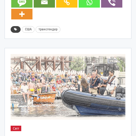
США
трансгендер
Світ