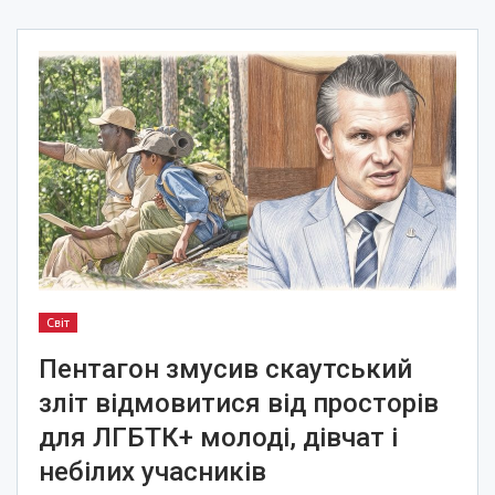
Світ
Пентагон змусив скаутський
зліт відмовитися від просторів
для ЛГБТК+ молоді, дівчат і
небілих учасників