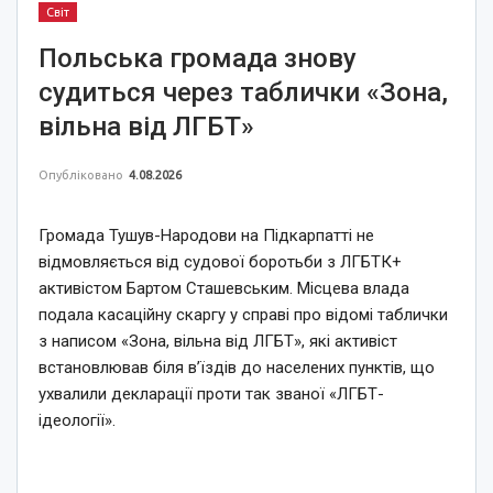
Світ
Польська громада знову
судиться через таблички «Зона,
вільна від ЛГБТ»
Опубліковано
4.08.2026
Громада Тушув-Народови на Підкарпатті не
відмовляється від судової боротьби з ЛГБТК+
активістом Бартом Сташевським. Місцева влада
подала касаційну скаргу у справі про відомі таблички
з написом «Зона, вільна від ЛГБТ», які активіст
встановлював біля в’їздів до населених пунктів, що
ухвалили декларації проти так званої «ЛГБТ-
ідеології».