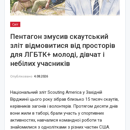
Світ
Пентагон змусив скаутський
зліт відмовитися від просторів
для ЛГБТК+ молоді, дівчат і
небілих учасників
Опубліковано
4.08.2026
Національний зліт Scouting America у Західній
Вірджинії цього року зібрав близько 15 тисяч скаутів,
керівників загонів і волонтерів. Протягом десяти днів
вони жили в таборі, брали участь у спортивних
активностях, навчалися командної роботи та
знайомилися з однолітками з різних частин США.