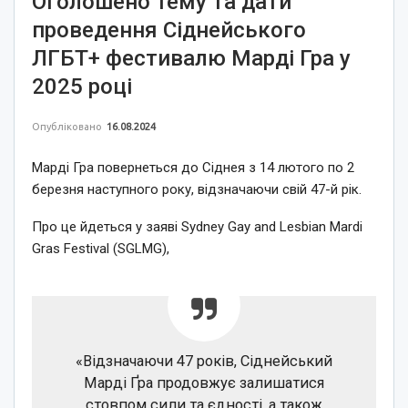
Оголошено тему та дати
проведення Сіднейського
ЛГБТ+ фестивалю Марді Гра у
2025 році
Опубліковано
16.08.2024
Марді Гра повернеться до Сіднея з 14 лютого по 2
березня наступного року, відзначаючи свій 47-й рік.
Про це йдеться у заяві Sydney Gay and Lesbian Mardi
Gras Festival (SGLMG),
«Відзначаючи 47 років, Сіднейський
Марді Ґра продовжує залишатися
стовпом сили та єдності, а також