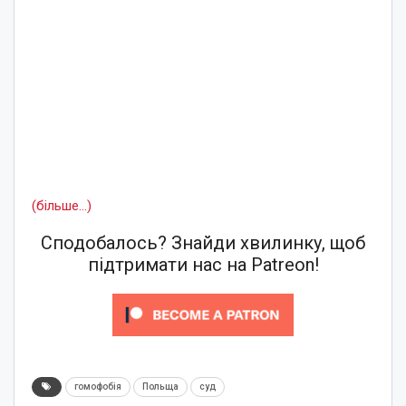
(більше…)
Сподобалось? Знайди хвилинку, щоб
підтримати нас на Patreon!
гомофобія
Польща
суд