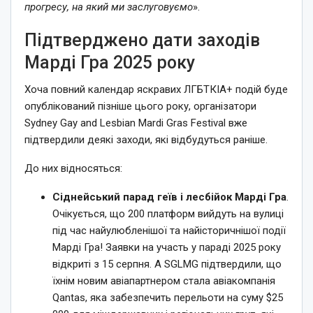
прогресу, на який ми заслуговуємо
».
Підтверджено дати заходів
Марді Гра 2025 року
Хоча повний календар яскравих ЛГБТКІА+ подій буде
опублікований пізніше цього року, організатори
Sydney Gay and Lesbian Mardi Gras Festival вже
підтвердили деякі заходи, які відбудуться раніше.
До них відносяться:
Сіднейський парад геїв і лесбійок Марді Гра
.
Очікується, що 200 платформ вийдуть на вулиці
під час найулюбленішої та найісторичнішої події
Марді Гра! Заявки на участь у параді 2025 року
відкриті з 15 серпня. А SGLMG підтвердили, що
їхнім новим авіапартнером стала авіакомпанія
Qantas, яка забезпечить перельоти на суму $25