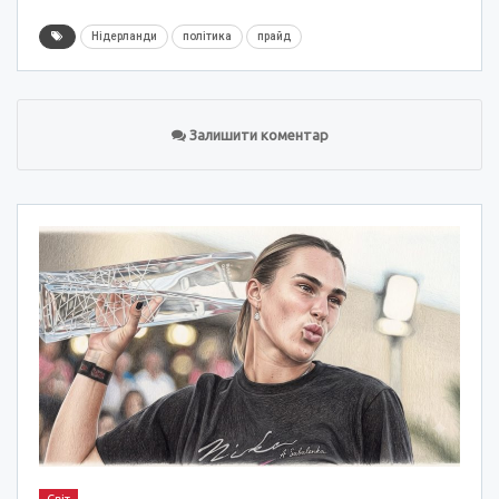
Нідерланди
політика
прайд
Залишити коментар