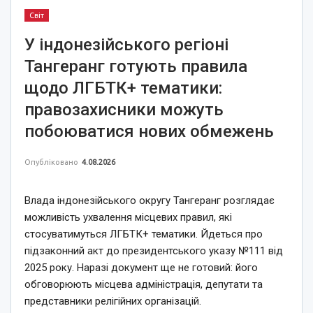
Світ
У індонезійського регіоні
Тангеранг готують правила
щодо ЛГБТК+ тематики:
правозахисники можуть
побоюватися нових обмежень
Опубліковано
4.08.2026
Влада індонезійського округу Тангеранг розглядає
можливість ухвалення місцевих правил, які
стосуватимуться ЛГБТК+ тематики. Йдеться про
підзаконний акт до президентського указу №111 від
2025 року. Наразі документ ще не готовий: його
обговорюють місцева адміністрація, депутати та
представники релігійних організацій.