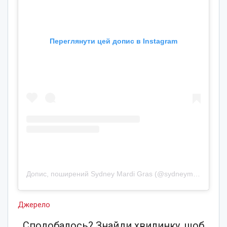
Переглянути цей допис в Instagram
Допис, поширений Sydney Mardi Gras (@sydneymardigras)
Джерело
Сподобалось? Знайди хвилинку, щоб