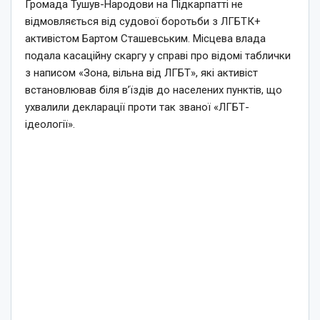
Громада Тушув-Народови на Підкарпатті не
відмовляється від судової боротьби з ЛГБТК+
активістом Бартом Сташевським. Місцева влада
подала касаційну скаргу у справі про відомі таблички
з написом «Зона, вільна від ЛГБТ», які активіст
встановлював біля в’їздів до населених пунктів, що
ухвалили декларації проти так званої «ЛГБТ-
ідеології».