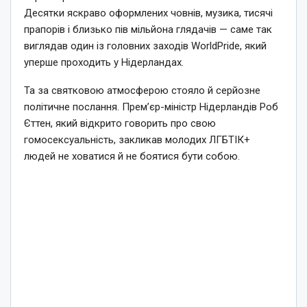
Десятки яскраво оформлених човнів, музика, тисячі
прапорів і близько пів мільйона глядачів — саме так
виглядав один із головних заходів WorldPride, який
уперше проходить у Нідерландах.
Та за святковою атмосферою стояло й серйозне
політичне послання. Прем’єр-міністр Нідерландів Роб
Єттен, який відкрито говорить про свою
гомосексуальність, закликав молодих ЛГБТІК+
людей не ховатися й не боятися бути собою.