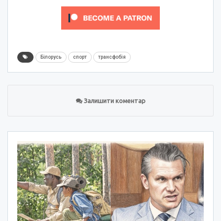
Білорусь
спорт
трансфобія
Залишити коментар