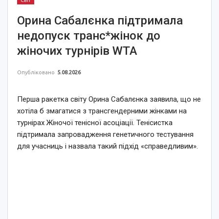
Світ
Орина Сабалєнка підтримала
недопуск транс*жінок до
жіночих турнірів WTA
Опубліковано
5.08.2026
Перша ракетка світу Орина Сабалєнка заявила, що не
хотіла б змагатися з трансгендерними жінками на
турнірах Жіночої тенісної асоціації. Тенісистка
підтримала запровадження генетичного тестування
для учасниць і назвала такий підхід «справедливим».