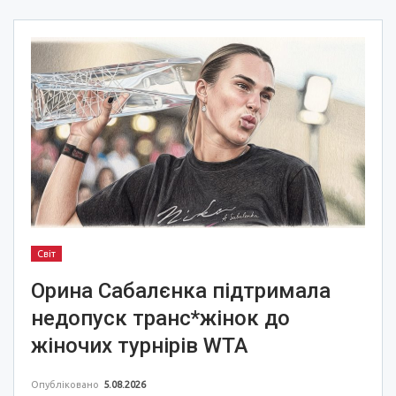
Світ
Орина Сабалєнка підтримала
недопуск транс*жінок до
жіночих турнірів WTA
Опубліковано
5.08.2026