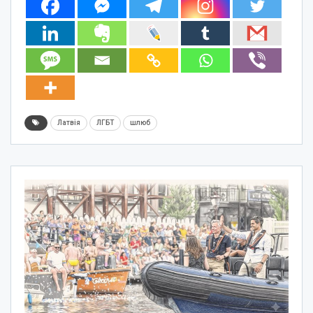
Латвія
ЛГБТ
шлюб