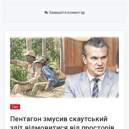
Залишити коментар
Світ
Пентагон змусив скаутський
зліт відмовитися від просторів