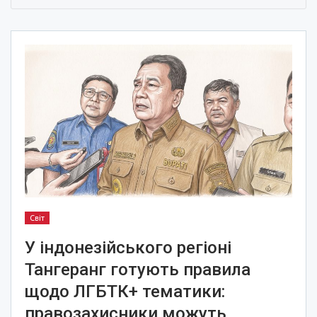
Світ
У індонезійського регіоні
Тангеранг готують правила
щодо ЛГБТК+ тематики:
правозахисники можуть