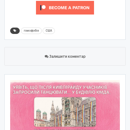
гомофобія
США
Залишити коментар