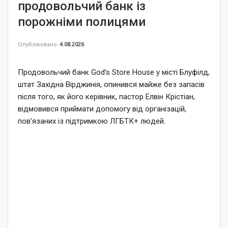
продовольчий банк із
порожніми полицями
Опубліковано
4.08.2026
Продовольчий банк God’s Store House у місті Блуфілд,
штат Західна Вірджинія, опинився майже без запасів
після того, як його керівник, пастор Елвін Крістіан,
відмовився приймати допомогу від організацій,
пов’язаних із підтримкою ЛГБТК+ людей.