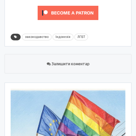
законодавство
Індонезія
ЛГБТ
Залишити коментар