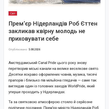
Світ
Прем’єр Нідерландів Роб Єттен
закликав квірну молодь не
приховувати себе
Опубліковано
5.08.2026
Амстердамський Canal Pride цього року знову
перетворив міські канали на велике веселкове свято.
Десятки яскраво оформлених човнів, музика, тисячі
прапорів і близько пів мільйона глядачів — саме так
виглядав один із головних заходів WorldPride, який
уперше проходить у Нідерландах.
Та за святковою атмосферою стояло й серйозне
політичне послання. Прем’єр-міністр Нідерландів Роб