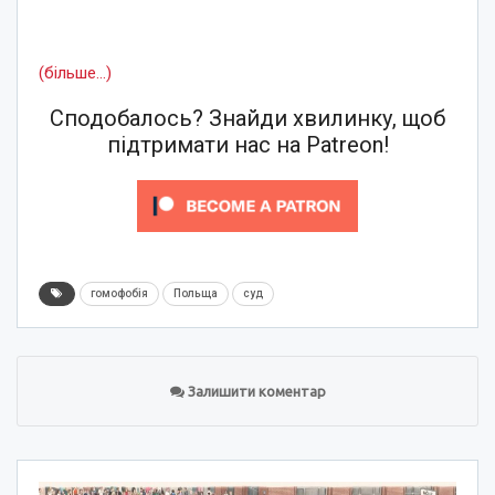
(більше…)
Сподобалось? Знайди хвилинку, щоб
підтримати нас на Patreon!
гомофобія
Польща
суд
Залишити коментар