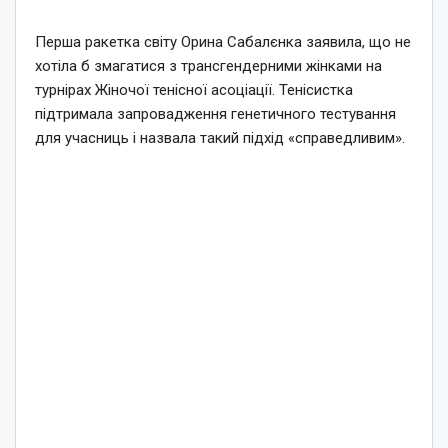
Перша ракетка світу Орина Сабалєнка заявила, що не
хотіла б змагатися з трансгендерними жінками на
турнірах Жіночої тенісної асоціації. Тенісистка
підтримала запровадження генетичного тестування
для учасниць і назвала такий підхід «справедливим».