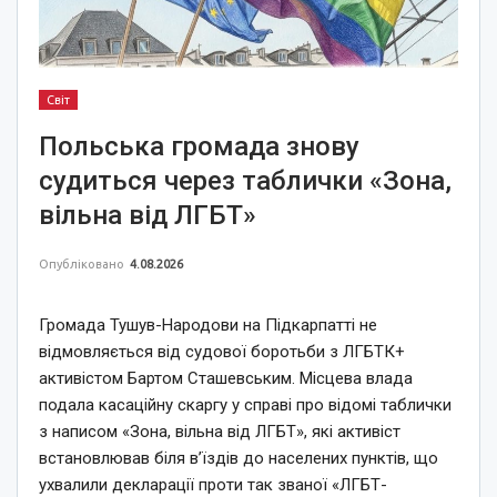
Світ
Польська громада знову
судиться через таблички «Зона,
вільна від ЛГБТ»
Опубліковано
4.08.2026
Громада Тушув-Народови на Підкарпатті не
відмовляється від судової боротьби з ЛГБТК+
активістом Бартом Сташевським. Місцева влада
подала касаційну скаргу у справі про відомі таблички
з написом «Зона, вільна від ЛГБТ», які активіст
встановлював біля в’їздів до населених пунктів, що
ухвалили декларації проти так званої «ЛГБТ-