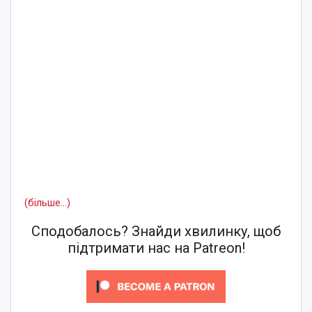
(більше…)
Сподобалось? Знайди хвилинку, щоб
підтримати нас на Patreon!