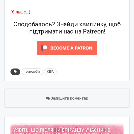
(більше…)
Сподобалось? Знайди хвилинку, щоб
підтримати нас на Patreon!
гомофобія
США
Залишити коментар