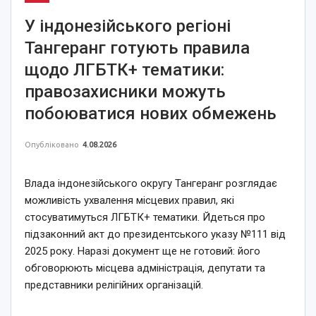
У індонезійського регіоні
Тангеранг готують правила
щодо ЛГБТК+ тематики:
правозахисники можуть
побоюватися нових обмежень
Опубліковано
4.08.2026
Влада індонезійського округу Тангеранг розглядає
можливість ухвалення місцевих правил, які
стосуватимуться ЛГБТК+ тематики. Йдеться про
підзаконний акт до президентського указу №111 від
2025 року. Наразі документ ще не готовий: його
обговорюють місцева адміністрація, депутати та
представники релігійних організацій.