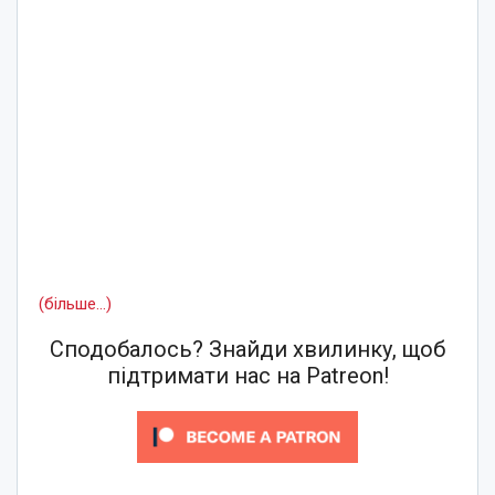
(більше…)
Сподобалось? Знайди хвилинку, щоб
підтримати нас на Patreon!