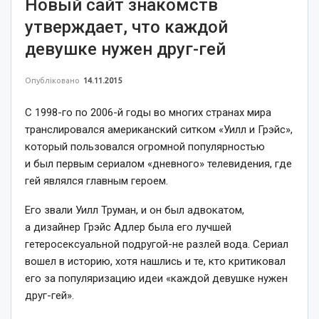
Новый сайт знакомств
утверждает, что каждой
девушке нужен друг-гей
Опубліковано
14.11.2015
C 1998-го по 2006-й годы во многих странах мира
транслировался американский ситком «Уилл и Грэйс»,
который пользовался огромной популярностью
и был первым сериалом «дневного» телевидения, где
гей являлся главным героем.
Его звали Уилл Труман, и он был адвокатом,
а дизайнер Грэйс Адлер была его лучшей
гетеросексуальной подругой-не разлей вода. Сериал
вошел в историю, хотя нашлись и те, кто критиковал
его за популяризацию идеи «каждой девушке нужен
друг-гей».