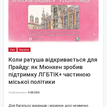
Світ
Україна
Коли ратуша відкривається для
Прайду: як Мюнхен зробив
підтримку ЛГБТІК+ частиною
міської політики
Опубліковано
4.08.2026
Для багатьох українців і українок досі незвично