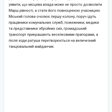
уявити, що місцева влада може не просто дозволити
Марш рівності, а стати його повноцінною учасницею.
Міський голова очолює першу колону, поруч ідуть
працівники комунальних служб, пожежники, медики
та представники збройних сил, громадський
транспорт прикрашають веселковими прапорами, а
після ходи ратуша перетворюється на величезний
танцювальний майданчик.