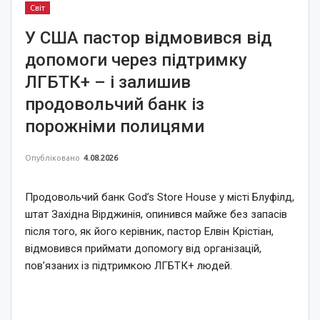
Світ
У США пастор відмовився від
допомоги через підтримку
ЛГБТК+ – і залишив
продовольчий банк із
порожніми полицями
Опубліковано
4.08.2026
Продовольчий банк God’s Store House у місті Блуфілд,
штат Західна Вірджинія, опинився майже без запасів
після того, як його керівник, пастор Елвін Крістіан,
відмовився приймати допомогу від організацій,
пов’язаних із підтримкою ЛГБТК+ людей.