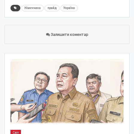
Німеччина
прайд
Україна
Залишити коментар
Світ