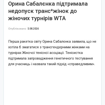
Орина Сабалєнка підтримала
недопуск транс*жінок до
жіночих турнірів WTA
Опубліковано
5.08.2026
Перша ракетка світу Орина Сабалєнка заявила, що не
хотіла б змагатися з трансгендерними жінками на
турнірах Жіночої тенісної асоціації. Тенісистка
підтримала запровадження генетичного тестування
для учасниць і назвала такий підхід «справедливим».