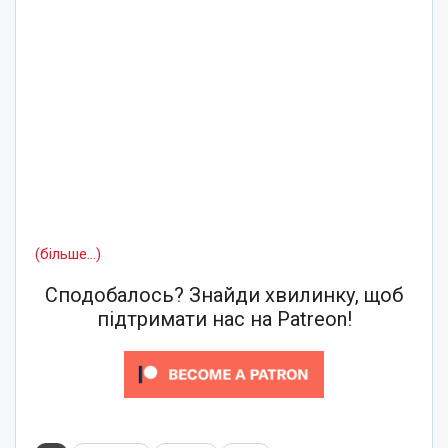
(більше…)
Сподобалось? Знайди хвилинку, щоб
підтримати нас на Patreon!